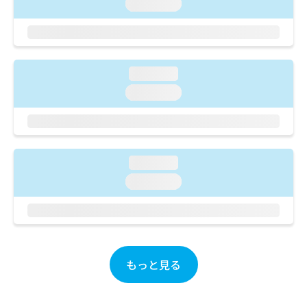
ご了
loading...
ら
み
承く
は
ださ
こ
無
い。
ち
料
ら
情
loading...
報
拡
loading...
掲
充
載
の
情
お
報
申
の
し
修
loading...
込
正
loading...
み
は
は
こ
こ
ち
ち
ら
ら
そ
もっと見る
の
他
の