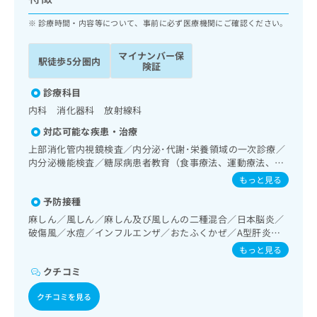
ッ
は
ク
診療時間・内容等について、事前に必ず医療機関にご確認ください。
こ
ナ
ち
ビ
ら
マイナンバー保
駅徒歩5分圏内
に
険証
関
広
す
診療科目
広
告
る
告
内科 消化器科 放射線科
代
お
出
対応可能な疾患・治療
理
問
稿
店
い
上部消化管内視鏡検査／内分泌･代謝･栄養領域の一次診療／
の
内分泌機能検査／糖尿病患者教育（食事療法、運動療法、自
合
の
お
己血糖測定）／糖尿病による合併症に対する継続的な管理及
わ
方
問
もっと見る
び指導／画像診断管理（専ら画像診断を担当する医師による
せ
い
は
予防接種
読影）
は
合
こ
麻しん／風しん／麻しん及び風しんの二種混合／日本脳炎／
こ
わ
ち
破傷風／水痘／インフルエンザ／おたふくかぜ／A型肝炎／B
ち
せ
ら
型肝炎／狂犬病
ら
は
もっと見る
こ
クチコミ
こち
ち
広
らは
広
ら
告
クチコミを見る
マイ
告
出
ナビ