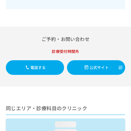
出
稿
クリ
資
稿
ニッ
の
料
クナ
の
お
の
ビサ
お
問
ご
イト
問
い
請
への
い
合
お問
求
合
合せ
わ
ご予約・お問い合わせ
は
フォ
わ
せ
こ
ーム
せ
は
ち
診療受付時間外
とな
は
こ
ら
りま
こ
ち
す。
ち
ら
クリ
電話する
公式サイト
無
ら
ニッ
料
クの
資
情
予
料
報
約・
の
症状
拡
のご
ご
充
相談
請
の
など
同じエリア・診療科目のクリニック
求
お
はで
は
申
きま
こ
せん
し
loading...
ので
ち
込