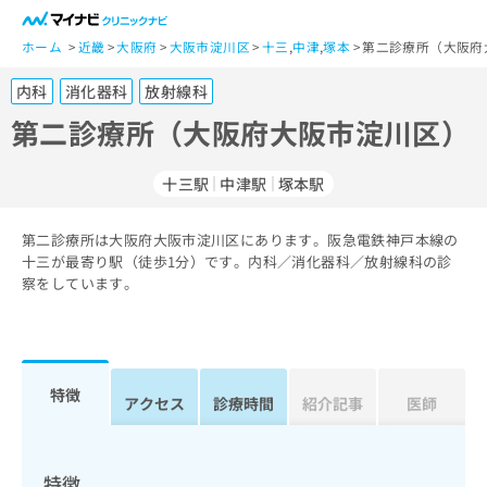
一
般
ホーム
近畿
大阪府
大阪市淀川区
十三
,
中津
,
塚本
第二診療所（大阪府
ユ
内科
消化器科
放射線科
ー
ザ
第二診療所（大阪府大阪市淀川区）
ー
の
十三駅
中津駅
塚本駅
方
は
こ
第二診療所は大阪府大阪市淀川区にあります。阪急電鉄神戸本線の
十三が最寄り駅（徒歩1分）です。内科／消化器科／放射線科の診
ち
察をしています。
ら
医
マ
療
イ
関
ナ
特徴
アクセス
診療時間
紹介記事
医師
係
ビ
者
ク
の
リ
方
ニ
特徴