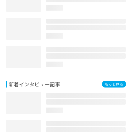
loading...
loading...
loading...
新着インタビュー記事
もっと見る
loading...