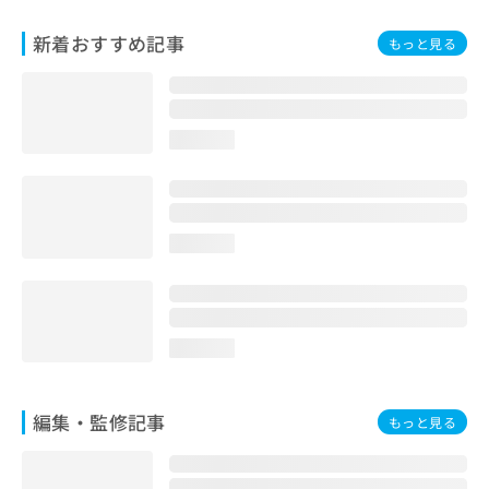
お
問
新着おすすめ記事
もっと見る
い
合
わ
せ
loading...
は
こ
ち
ら
loading...
loading...
編集・監修記事
もっと見る