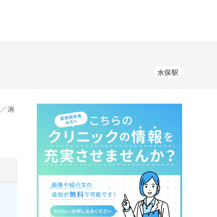
水俣駅
科／消