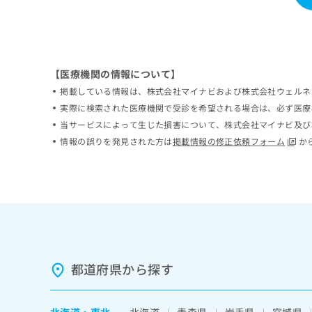
ち
み
ら
は
こ
ち
そ
ら
【医療機関の情報について】
の
掲載している情報は、株式会社マイナビおよび株式会社ウェルネ
他
の
実際に検索された医療機関で受診を希望される場合は、必ず医療
お
当サービスによって生じた損害について、株式会社マイナビ及び
問
情報の誤りを発見された方は
掲載情報の修正依頼フォーム
か
い
合
わ
せ
は
こ
ち
ら
都道府県から探す