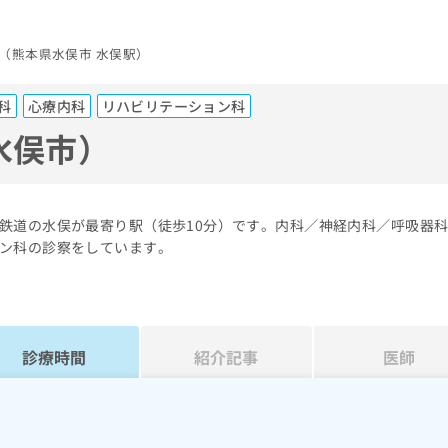
（熊本県水俣市 水俣駅）
科
心療内科
リハビリテーション科
水俣市）
鉄道の水俣が最寄り駅（徒歩10分）です。内科／神経内科／呼吸器
ン科の診察をしています。
診療時間
紹介記事
医師