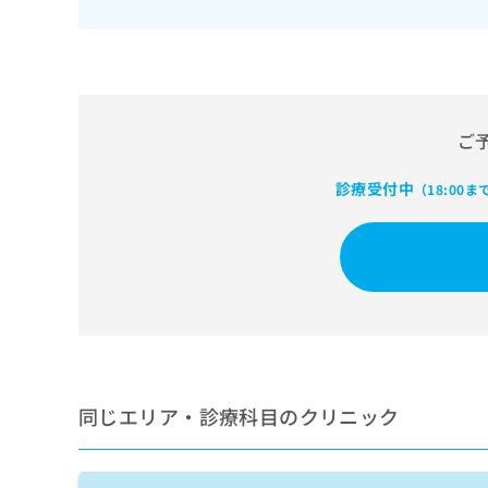
せ
こち
ち
らは
は
マイ
こ
ら
ナビ
ち
クリ
ら
ニッ
クナ
広
ビサ
ご
広
資
イト
告
告
への
料
出
診療受付中
出
お問
（18:00ま
の
稿
合せ
稿
ご
の
フォ
の
請
お
ーム
お
求
問
とな
問
りま
は
い
い
す。
こ
合
合
クリ
ち
わ
ニッ
わ
ら
せ
クの
せ
は
予
は
約・
こ
こ
無
症状
同じエリア・診療科目のクリニック
ち
ち
のご
料
ら
相談
ら
情
など
報
はで