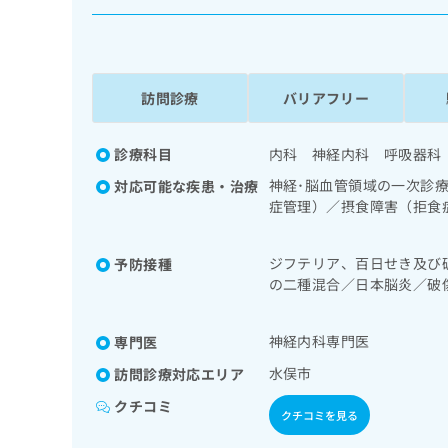
係
ク
者
リ
の
ニ
ッ
方
ク
訪問診療
バリアフリー
は
ナ
こ
ビ
ち
診療科目
内科 神経内科 呼吸器科
に
関
ら
神経･脳血管領域の一次診
対応可能な疾患・治療
す
症管理）／摂食障害（拒食
る
（睡眠時無呼吸症候群治療
お
広
下部消化管内視鏡検査／肝
広
問
ジフテリア、百日せき及び
予防接種
図検査／腎･泌尿器系領域
告
告
い
の二種混合／日本脳炎／破
リン療法／糖尿病患者教育
出
代
合
ルス感染症／インフルエン
継続的な管理及び指導／血
稿
わ
理
リハビリテーション／呼吸
の
せ
神経内科専門医
専門医
店
お
漢方薬の処方／在宅におけ
は
の
問
水俣市
訪問診療対応エリア
こ
い
方
ち
クチコミ
合
ら
クチコミを見る
は
わ
こ