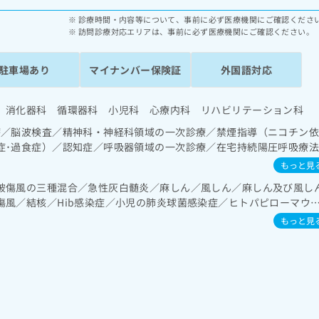
診療時間・内容等について、事前に必ず医療機関にご確認くださ
訪問診療対応エリアは、事前に必ず医療機関にご確認ください。
駐車場あり
マイナンバー保険証
外国語対応
 消化器科 循環器科 小児科 心療内科 リハビリテーション科
療／脳波検査／精神科・神経科領域の一次診療／禁煙指導（ニコチン
症･過食症）／認知症／呼吸器領域の一次診療／在宅持続陽圧呼吸療
）／在宅酸素療法／消化器系領域の一次診療／上部消化管内視鏡検査
もっと見
･胆道・膵臓領域の一次診療／循環器系領域の一次診療／ホルター型
破傷風の三種混合／急性灰白髄炎／麻しん／風しん／麻しん及び風し
の一次診療／内分泌･代謝･栄養領域の一次診療／内分泌機能検査／イ
傷風／結核／Hib感染症／小児の肺炎球菌感染症／ヒトパピローマウ
（食事療法、運動療法、自己血糖測定）／糖尿病による合併症に対す
ザ／成人の肺炎球菌感染症／おたふくかぜ
液・免疫系領域の一次診療／脳血管疾患等リハビリテーション／運動
もっと見
器リハビリテーション／小児領域の一次診療／遠隔画像診断／CT撮影
る看取り