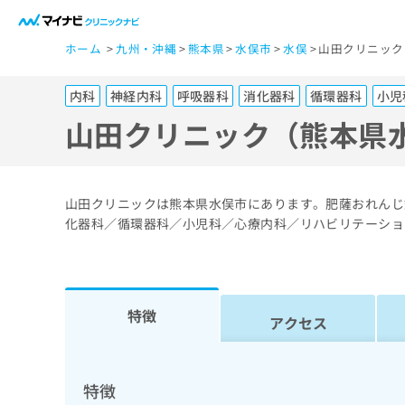
一
ホーム
九州・沖縄
熊本県
水俣市
水俣
山田クリニック
般
ユ
内科
神経内科
呼吸器科
消化器科
循環器科
小児
ー
ザ
山田クリニック（熊本県
ー
の
方
山田クリニックは熊本県水俣市にあります。肥薩おれんじ
は
化器科／循環器科／小児科／心療内科／リハビリテーショ
こ
ち
ら
特徴
アクセス
医
マ
療
イ
ナ
関
特徴
ビ