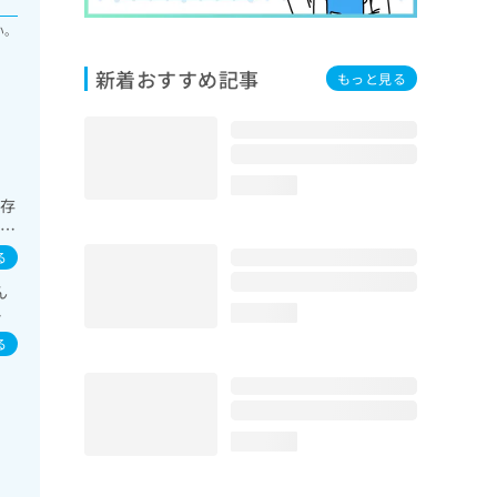
い。
新着おすすめ記事
もっと見る
loading...
依存
法
／
る
心電
ん
ンス
イ
loading...
る
器
る
／
loading...