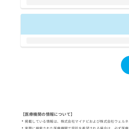
拡
資
きま
充
料
せん
の
ので
の
ご了
お
ご
承く
申
請
ださ
し
求
い。
込
は
み
こ
は
ち
こ
ら
ち
ら
無
料
掲
情
載
報
情
拡
報
充
の
の
修
お
【医療機関の情報について】
正
申
掲載している情報は、株式会社マイナビおよび株式会社ウェルネ
は
し
こ
実際に検索された医療機関で受診を希望される場合は、必ず医療
込