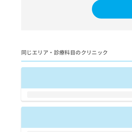
せ
こち
ち
らは
は
マイ
こ
ら
ナビ
ち
クリ
ら
ニッ
クナ
広
ビサ
広
資
イト
告
告
への
料
出
出
同じエリア・診療科目のクリニック
お問
の
稿
合せ
稿
ご
の
フォ
の
請
お
ーム
お
求
問
とな
問
りま
は
い
い
す。
こ
合
合
クリ
ち
わ
ニッ
わ
ら
せ
クの
せ
は
予
は
約・
こ
こ
無
症状
ち
ち
のご
料
ら
相談
ら
情
など
報
はで