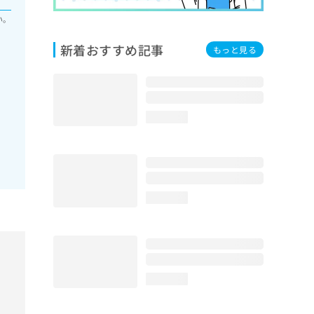
い。
新着おすすめ記事
もっと見る
loading...
loading...
loading...