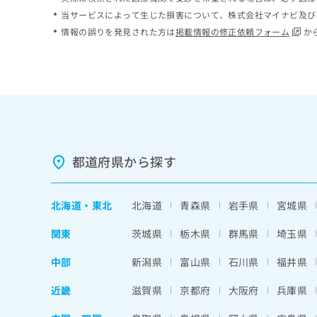
ち
み
当サービスによって生じた損害について、株式会社マイナビ及び
ら
は
情報の誤りを発見された方は
掲載情報の修正依頼フォーム
か
こ
ち
そ
ら
の
他
の
お
問
い
都道府県から探す
合
わ
せ
北海道
・
東北
北海道
青森県
岩手県
宮城県
は
こ
関東
茨城県
栃木県
群馬県
埼玉県
ち
ら
中部
新潟県
富山県
石川県
福井県
近畿
滋賀県
京都府
大阪府
兵庫県