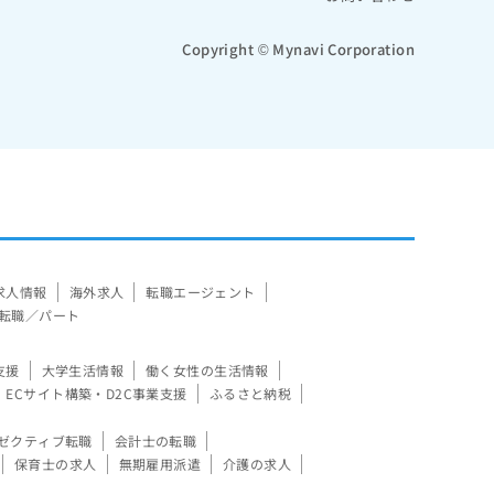
Copyright © Mynavi Corporation
求人情報
海外求人
転職エージェント
転職／パート
支援
大学生活情報
働く女性の生活情報
ECサイト構築・D2C事業支援
ふるさと納税
ゼクティブ転職
会計士の転職
保育士の求人
無期雇用派遣
介護の求人