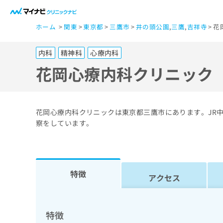
一
ホーム
関東
東京都
三鷹市
井の頭公園
,
三鷹
,
吉祥寺
花
般
ユ
内科
精神科
心療内科
ー
ザ
花岡心療内科クリニック
ー
の
方
花岡心療内科クリニックは東京都三鷹市にあります。JR
は
察をしています。
こ
ち
ら
特徴
アクセス
医
マ
療
イ
ナ
関
特徴
ビ