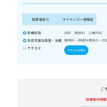
係
ク
者
リ
の
ニ
ッ
方
駐車場あり
マイナンバー保険証
ク
は
ナ
こ
ビ
診療科目
内科 精神科 心療内科
ち
に
精神科・神経科領域の一次
対応可能な疾患・治療
関
ら
す
クチコミ
クチコミを見る
る
お
広
広
問
告
告
い
出
代
合
稿
わ
理
の
せ
店
お
は
の
ご
問
こ
い
方
ち
合
ら
診療受付時間
は
わ
こ