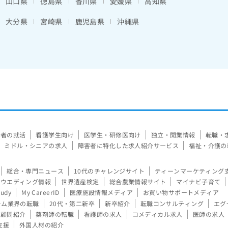
山口県
徳島県
香川県
愛媛県
高知県
大分県
宮崎県
鹿児島県
沖縄県
験者の就活
看護学生向け
医学生・研修医向け
独立・開業情報
転職・
ミドル・シニアの求人
障害者に特化した求人紹介サービス
福祉・介護の
総合・専門ニュース
10代のチャレンジサイト
ティーンマーケティング
ウエディング情報
世界遺産検定
総合農業情報サイト
マイナビ子育て
tudy
My CareerID
医療施設情報メディア
お買い物サポートメディア
ーム業界の転職
20代・第二新卒
新卒紹介
転職コンサルティング
エグ
顧問紹介
薬剤師の転職
看護師の求人
コメディカル求人
医師の求人
支援
外国人材の紹介