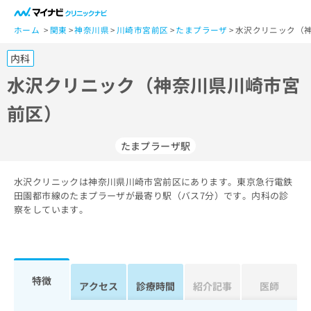
一
般
ホーム
関東
神奈川県
川崎市宮前区
たまプラーザ
水沢クリニック（神
ユ
内科
ー
ザ
水沢クリニック（神奈川県川崎市宮
ー
前区）
の
方
は
たまプラーザ駅
こ
ち
水沢クリニックは神奈川県川崎市宮前区にあります。東京急行電鉄
ら
田園都市線のたまプラーザが最寄り駅（バス7分）です。内科の診
察をしています。
医
マ
療
イ
関
ナ
係
ビ
者
ク
特徴
アクセス
診療時間
紹介記事
医師
の
リ
方
ニ