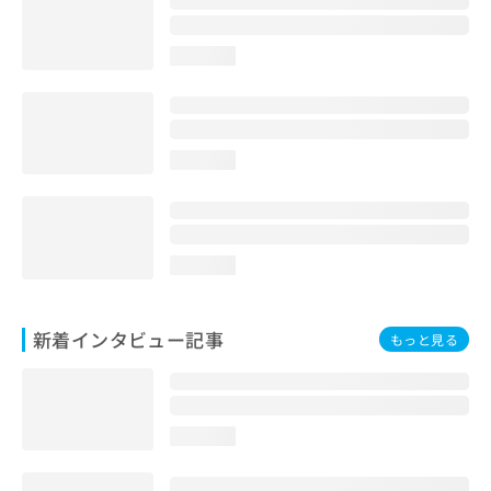
loading...
loading...
loading...
新着インタビュー記事
もっと見る
loading...