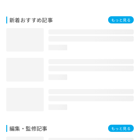
お
問
い
新着おすすめ記事
もっと見る
合
わ
せ
は
こ
loading...
ち
ら
loading...
loading...
編集・監修記事
もっと見る