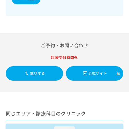
出
稿
クリ
資
稿
ニッ
の
料
クナ
の
お
の
ビサ
お
問
ご
イト
問
い
請
への
い
合
お問
求
合
合せ
わ
は
フォ
わ
せ
こ
ご予約・お問い合わせ
ーム
せ
は
ち
とな
は
こ
ら
りま
診療受付時間外
こ
ち
す。
ち
ら
クリ
無
ら
ニッ
電話する
公式サイト
料
クの
資
情
予
料
報
約・
の
症状
拡
のご
ご
充
相談
請
の
など
求
お
はで
同じエリア・診療科目のクリニック
は
申
きま
こ
せん
し
ので
ち
込