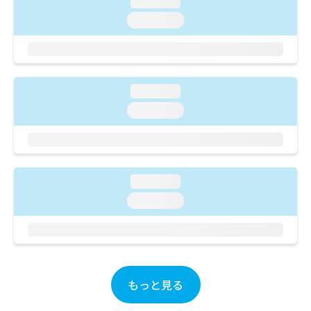
loading...
ご了
ら
み
承く
loading...
は
ださ
こ
無
い。
ち
料
ら
情
報
loading...
拡
掲
充
載
loading...
の
情
お
報
申
の
し
修
込
正
loading...
み
は
loading...
は
こ
こ
ち
ち
ら
ら
そ
の
もっと見る
他
の