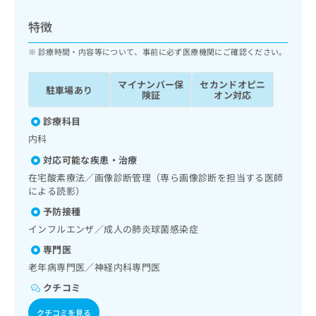
ッ
は
ク
こ
特徴
ナ
ち
ビ
診療時間・内容等について、事前に必ず医療機関にご確認ください。
ら
に
関
マイナンバー保
セカンドオピニ
広
駐車場あり
す
広
険証
オン対応
告
る
告
代
お
診療科目
出
理
問
稿
内科
店
い
の
対応可能な疾患・治療
合
の
お
わ
在宅酸素療法／画像診断管理（専ら画像診断を担当する医師
方
問
せ
による読影）
い
は
は
合
こ
予防接種
こ
わ
ち
インフルエンザ／成人の肺炎球菌感染症
ち
せ
ら
ら
は
専門医
こ
老年病専門医／神経内科専門医
こち
ち
広
らは
クチコミ
広
ら
告
マイ
告
出
ナビ
クチコミを見る