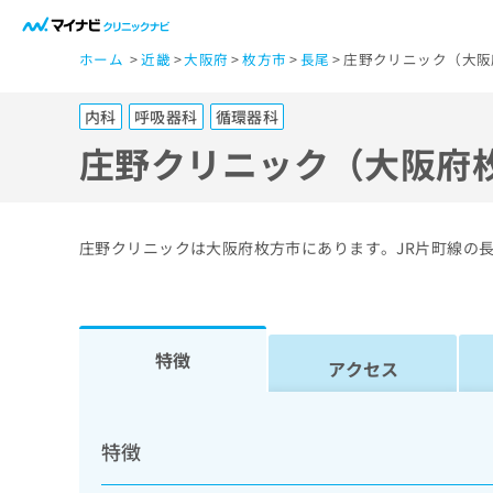
一
ホーム
近畿
大阪府
枚方市
長尾
庄野クリニック（大阪
般
ユ
内科
呼吸器科
循環器科
ー
ザ
庄野クリニック（大阪府
ー
の
方
庄野クリニックは大阪府枚方市にあります。JR片町線の
は
こ
ち
ら
特徴
アクセス
医
マ
療
イ
特徴
ナ
関
ビ