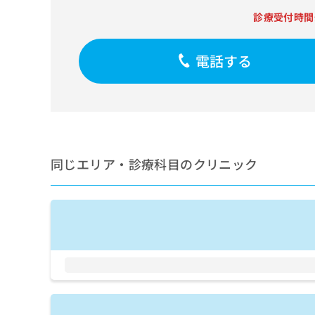
せ
こち
ち
らは
診療受付時間
は
マイ
こ
ら
ナビ
ち
クリ
電話する
ら
ニッ
クナ
広
ビサ
広
資
イト
告
告
への
料
出
出
お問
の
稿
合せ
稿
ご
の
フォ
の
請
お
ーム
同じエリア・診療科目のクリニック
お
求
問
とな
問
りま
は
い
い
す。
こ
合
合
クリ
ち
わ
ニッ
わ
ら
せ
クの
せ
は
予
は
約・
こ
こ
無
症状
ち
ち
のご
料
ら
相談
ら
情
など
報
はで