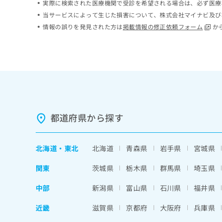
実際に検索された医療機関で受診を希望される場合は、必ず医療
ち
み
当サービスによって生じた損害について、株式会社マイナビ及び
ら
は
情報の誤りを発見された方は
掲載情報の修正依頼フォーム
か
こ
ち
そ
ら
の
他
の
お
問
い
合
都道府県から探す
わ
せ
は
北海道
・
東北
北海道
青森県
岩手県
宮城県
こ
ち
関東
茨城県
栃木県
群馬県
埼玉県
ら
中部
新潟県
富山県
石川県
福井県
近畿
滋賀県
京都府
大阪府
兵庫県