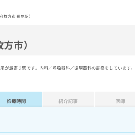
府枚方市 長尾駅）
枚方市）
長尾が最寄り駅です。内科／呼吸器科／循環器科の診察をしています
診療時間
紹介記事
医師