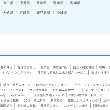
山口県
徳島県
香川県
愛媛県
高知県
大分県
宮崎県
鹿児島県
沖縄県
験者の就活
看護学生向け
医学生・研修医向け
独立・開業情報
転職・
ミドル・シニアの求人
障害者に特化した求人紹介サービス
福祉・介護の
総合・専門ニュース
10代のチャレンジサイト
ティーンマーケティング
ウエディング情報
世界遺産検定
総合農業情報サイト
マイナビ子育て
tudy
My CareerID
医療施設情報メディア
お買い物サポートメディア
ーム業界の転職
20代・第二新卒
新卒紹介
転職コンサルティング
エグ
顧問紹介
薬剤師の転職
看護師の求人
コメディカル求人
医師の求人