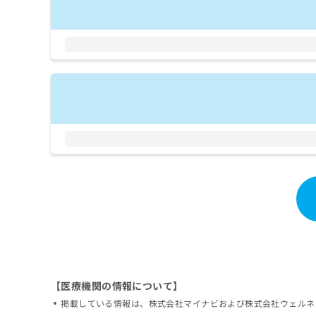
拡
資
きま
充
料
せん
の
ので
の
ご了
お
ご
承く
申
請
ださ
し
求
い。
込
は
み
こ
は
ち
こ
ら
ち
ら
無
料
掲
情
載
報
情
拡
報
充
の
の
修
お
正
【医療機関の情報について】
申
は
し
掲載している情報は、株式会社マイナビおよび株式会社ウェルネ
こ
込