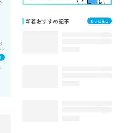
い。
新着おすすめ記事
もっと見る
化
電図
loading...
る
炎
loading...
loading...