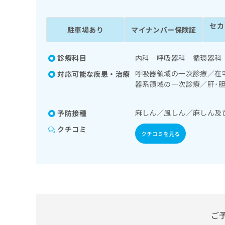
係
ク
者
リ
セカ
の
ニ
駐車場あり
マイナンバー保険証
ッ
方
ク
は
ナ
診療科目
内科 呼吸器科 循環器科
こ
ビ
呼吸器領域の一次診療／在
対応可能な疾患・治療
ち
に
器系領域の一次診療／肝･
関
ら
検査／ペースメーカー管理
す
る
麻しん／風しん／麻しん及
予防接種
お
広
広
問
クチコミ
クチコミを見る
告
告
い
出
代
合
稿
わ
理
の
せ
店
お
は
の
問
こ
い
方
ち
合
ら
は
ご
わ
こ