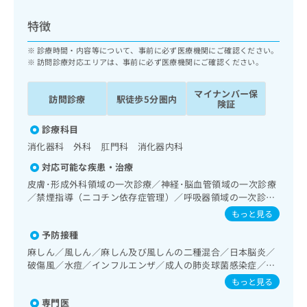
ッ
は
ク
こ
特徴
ナ
ち
ビ
診療時間・内容等について、事前に必ず医療機関にご確認ください。
ら
に
訪問診療対応エリアは、事前に必ず医療機関にご確認ください。
関
広
す
広
マイナンバー保
告
訪問診療
駅徒歩5分圏内
る
険証
告
代
お
出
理
診療科目
問
稿
店
い
の
消化器科 外科 肛門科 消化器内科
合
の
お
対応可能な疾患・治療
わ
方
問
皮膚･形成外科領域の一次診療／神経･脳血管領域の一次診療
せ
い
は
／禁煙指導（ニコチン依存症管理）／呼吸器領域の一次診療
は
合
こ
／在宅酸素療法／消化器系領域の一次診療／上部消化管内視
こ
もっと見る
わ
ち
鏡検査／人工肛門の管理／肝･胆道・膵臓領域の一次診療／
ち
せ
ら
予防接種
循環器系領域の一次診療／ホルター型心電図検査／腎･泌尿
ら
は
器系領域の一次診療／乳腺領域の一次診療／内分泌･代謝･栄
麻しん／風しん／麻しん及び風しんの二種混合／日本脳炎／
こ
養領域の一次診療／糖尿病による合併症に対する継続的な管
破傷風／水痘／インフルエンザ／成人の肺炎球菌感染症／お
こち
ち
広
理及び指導／血液・免疫系領域の一次診療／筋・骨格系及び
らは
たふくかぜ／B型肝炎
もっと見る
広
ら
告
外傷領域の一次診療／医療用麻薬によるがん疼痛治療／漢方
マイ
告
出
ナビ
薬の処方／在宅における看取り
専門医