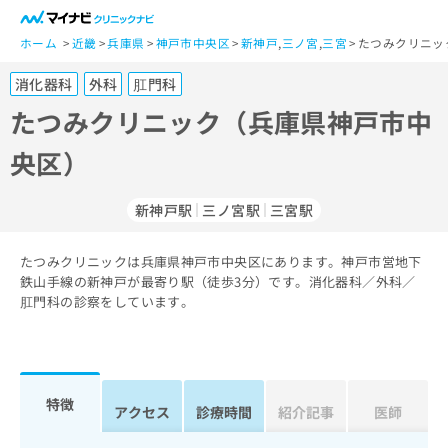
一
般
ホーム
近畿
兵庫県
神戸市中央区
新神戸
,
三ノ宮
,
三宮
たつみクリニッ
ユ
消化器科
外科
肛門科
ー
ザ
たつみクリニック（兵庫県神戸市中
ー
央区）
の
方
は
新神戸駅
三ノ宮駅
三宮駅
こ
ち
たつみクリニックは兵庫県神戸市中央区にあります。神戸市営地下
ら
鉄山手線の新神戸が最寄り駅（徒歩3分）です。消化器科／外科／
肛門科の診察をしています。
医
マ
療
イ
関
ナ
係
ビ
者
ク
特徴
アクセス
診療時間
紹介記事
医師
の
リ
方
ニ