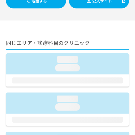
ご了
電話する
公式サイト
ら
み
承く
は
ださ
こ
無
い。
ち
料
ら
情
報
拡
掲
同じエリア・診療科目のクリニック
充
載
の
情
お
報
loading...
申
の
loading...
し
修
込
正
み
は
は
こ
こ
ち
loading...
ち
ら
ら
loading...
そ
の
他
の