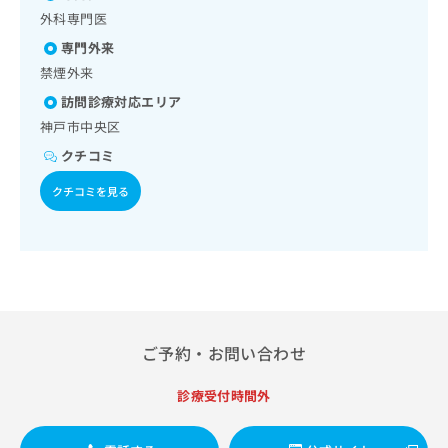
出
稿
クリ
資
外科専門医
稿
ニッ
の
料
クナ
の
専門外来
お
の
ビサ
お
問
ご
禁煙外来
イト
問
い
請
への
訪問診療対応エリア
い
合
お問
求
合
神戸市中央区
合せ
わ
は
フォ
わ
せ
こ
クチコミ
ーム
せ
は
ち
とな
は
こ
ら
クチコミを見る
りま
こ
ち
す。
ち
ら
クリ
無
ら
ニッ
料
クの
資
情
予
料
報
約・
の
症状
拡
のご
ご
充
相談
ご予約・お問い合わせ
請
の
など
求
お
はで
は
診療受付時間外
申
きま
こ
せん
し
ので
ち
込