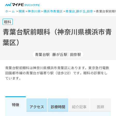
一
般
ホーム
関東
神奈川県
横浜市青葉区
青葉台
,
藤が丘
,
田奈
青葉台駅前眼
ユ
眼科
ー
ザ
青葉台駅前眼科（神奈川県横浜市青
ー
葉区）
の
方
は
青葉台駅
藤が丘駅
田奈駅
こ
ち
青葉台駅前眼科は神奈川県横浜市青葉区にあります。東京急行電鉄
ら
田園都市線の青葉台が最寄り駅（徒歩1分）です。眼科の診察をし
ています。
医
マ
療
イ
関
ナ
係
ビ
者
ク
特徴
アクセス
診療時間
紹介記事
医師
の
リ
方
ニ