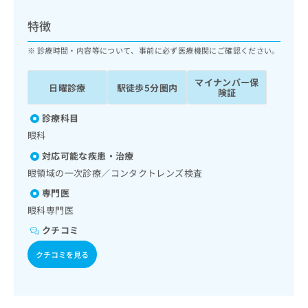
ッ
は
ク
こ
特徴
ナ
ち
ビ
診療時間・内容等について、事前に必ず医療機関にご確認ください。
ら
に
関
マイナンバー保
広
日曜診療
駅徒歩5分圏内
す
広
険証
告
る
告
代
お
診療科目
出
理
問
稿
眼科
店
い
の
対応可能な疾患・治療
合
の
お
わ
眼領域の一次診療／コンタクトレンズ検査
方
問
せ
い
は
専門医
は
合
こ
眼科専門医
こ
わ
ち
ち
せ
クチコミ
ら
ら
は
クチコミを見る
こ
こち
ち
広
らは
広
ら
告
マイ
告
出
ナビ