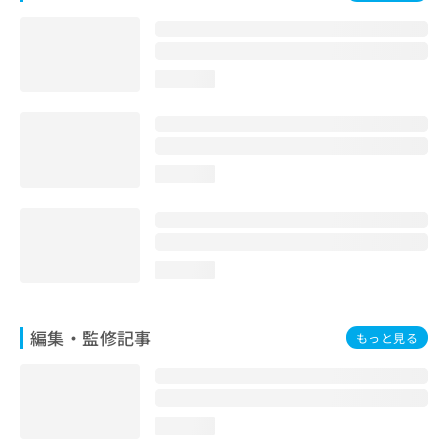
お
問
い
合
loading...
わ
せ
は
こ
ち
loading...
ら
loading...
編集・監修記事
もっと見る
loading...