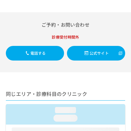
出
稿
クリ
資
稿
ニッ
の
料
クナ
の
お
の
ビサ
お
問
ご
イト
ご予約・お問い合わせ
問
い
請
への
い
合
お問
求
合
診療受付時間外
合せ
わ
は
フォ
わ
せ
こ
ーム
せ
は
ち
とな
電話する
公式サイト
は
こ
ら
りま
こ
ち
す。
ち
ら
クリ
無
ら
ニッ
料
クの
資
情
予
料
報
約・
の
症状
同じエリア・診療科目のクリニック
拡
のご
ご
充
相談
請
の
など
求
loading...
お
はで
は
申
きま
loading...
こ
せん
し
ので
ち
込