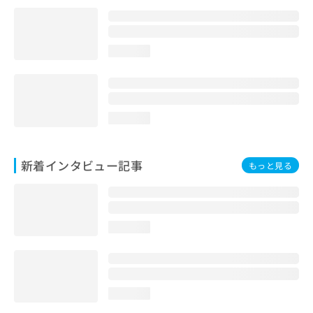
loading...
loading...
新着インタビュー記事
もっと見る
loading...
loading...