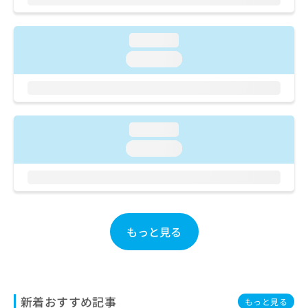
ご了
ら
み
承く
は
ださ
こ
無
い。
loading...
ち
料
loading...
ら
情
報
拡
掲
充
載
の
情
loading...
お
報
申
の
loading...
し
修
込
正
み
は
は
こ
こ
ち
ち
もっと見る
ら
ら
そ
の
他
新着おすすめ記事
もっと見る
の