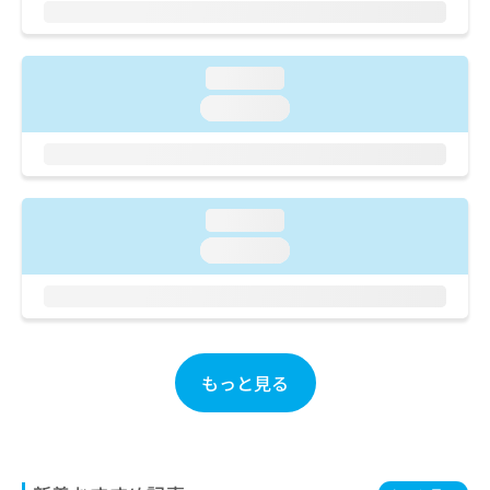
ご了
ら
み
承く
は
ださ
こ
無
い。
ち
loading...
料
ら
情
loading...
報
拡
掲
充
載
の
情
お
報
loading...
申
の
loading...
し
修
込
正
み
は
は
こ
こ
ち
ち
ら
もっと見る
ら
そ
の
他
の