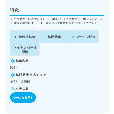
ッ
は
ク
こ
特徴
ナ
ち
ビ
診療時間・内容等について、事前に必ず医療機関にご確認ください。
ら
に
訪問診療対応エリアは、事前に必ず医療機関にご確認ください。
関
広
す
広
告
19時以降診療
訪問診療
オンライン診療
る
告
代
お
出
マイナンバー保
理
問
稿
険証
店
い
の
合
の
お
診療科目
わ
方
問
内科
せ
い
は
は
合
訪問診療対応エリア
こ
こ
わ
京都市伏見区
ち
ち
せ
ら
クチコミ
ら
は
こ
クチコミを見る
こち
ち
広
らは
広
ら
告
マイ
告
出
ナビ