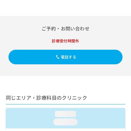
出
稿
クリ
資
稿
ニッ
の
料
クナ
の
お
の
ビサ
お
問
ご
イト
問
い
請
への
ご予約・お問い合わせ
い
合
お問
求
合
合せ
わ
は
診療受付時間外
フォ
わ
せ
こ
ーム
せ
は
ち
とな
は
こ
ら
電話する
りま
こ
ち
す。
ち
ら
クリ
無
ら
ニッ
料
クの
資
情
予
料
報
約・
の
症状
拡
同じエリア・診療科目のクリニック
のご
ご
充
相談
請
の
など
求
お
はで
loading...
は
申
きま
こ
せん
loading...
し
ので
ち
込