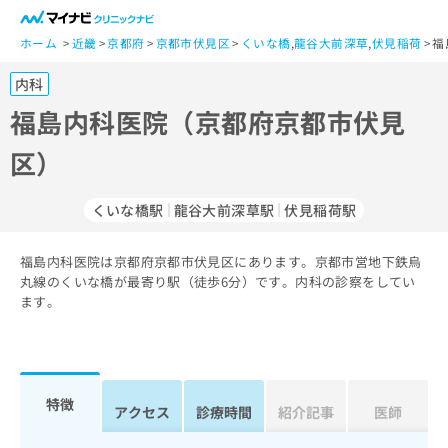
一
般
ホーム
近畿
京都府
京都市伏見区
くいな橋
,
龍谷大前深草
,
伏見稲荷
福
ユ
内科
ー
ザ
福島内科医院（京都府京都市伏見
ー
区）
の
方
は
くいな橋駅
龍谷大前深草駅
伏見稲荷駅
こ
ち
福島内科医院は京都府京都市伏見区にあります。京都市営地下鉄烏
ら
丸線のくいな橋が最寄り駅（徒歩6分）です。内科の診察をしてい
ます。
医
マ
療
イ
関
ナ
係
ビ
者
ク
特徴
アクセス
診療時間
紹介記事
医師
の
リ
方
ニ