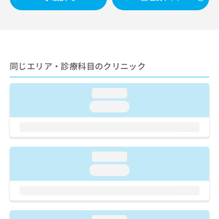
ご了
ら
み
承く
は
ださ
こ
無
い。
ち
料
ら
情
報
同じエリア・診療科目のクリニック
拡
掲
充
載
の
情
loading...
お
報
申
の
loading...
し
修
込
正
み
は
は
こ
こ
ち
loading...
ち
ら
loading...
ら
そ
の
他
の