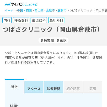
一
般
ホーム
中国・四国
岡山県
倉敷市
倉敷市
つばさクリニック（岡山県倉
ユ
内科
呼吸器科
循環器科
整形外科
ー
ザ
つばさクリニック（岡山県倉敷市）
ー
の
倉敷市駅
倉敷駅
方
は
こ
つばさクリニックは岡山県倉敷市にあります。JR山陽本線(岡山～
門司)の倉敷が最寄り駅（徒歩15分）です。内科／呼吸器科／循環器
ち
科／整形外科の診察をしています。
ら
医
マ
療
イ
関
ナ
特徴
アクセス
診療時間
紹介記事
医師
係
ビ
者
ク
の
リ
方
ニ
特徴