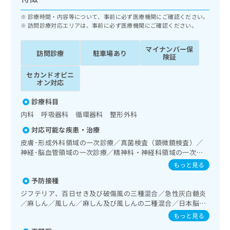
ッ
は
ク
診療時間・内容等について、事前に必ず医療機関にご確認ください。
こ
ナ
訪問診療対応エリアは、事前に必ず医療機関にご確認ください。
ち
ビ
ら
に
マイナンバー保
訪問診療
駐車場あり
関
険証
広
す
広
告
セカンドオピニ
る
告
オン対応
代
お
出
理
問
稿
診療科目
店
い
の
内科 呼吸器科 循環器科 整形外科
合
の
お
わ
対応可能な疾患・治療
方
問
せ
い
は
皮膚･形成外科領域の一次診療／真菌検査（顕微鏡検査）／
は
合
神経･脳血管領域の一次診療／精神科・神経科領域の一次診
こ
こ
わ
療／終夜睡眠ポリグラフィー／認知症／耳鼻咽喉領域の一次
ち
もっと見る
ち
せ
診療／呼吸器領域の一次診療／在宅持続陽圧呼吸療法（睡眠
ら
ら
予防接種
は
時無呼吸症候群治療）／在宅酸素療法／消化器系領域の一次
診療／人工肛門の管理／肝･胆道・膵臓領域の一次診療／循
こ
ジフテリア、百日せき及び破傷風の三種混合／急性灰白髄炎
こち
環器系領域の一次診療／ホルター型心電図検査／ペースメー
ち
／麻しん／風しん／麻しん及び風しんの二種混合／日本脳炎
広
らは
カー管理／腎･泌尿器系領域の一次診療／婦人科領域の一次
広
ら
／破傷風／結核／Hib感染症／小児の肺炎球菌感染症／ヒト
告
もっと見る
マイ
診療／内分泌･代謝･栄養領域の一次診療／インスリン療法／
告
パピローマウイルス感染症／水痘／インフルエンザ／成人の
出
ナビ