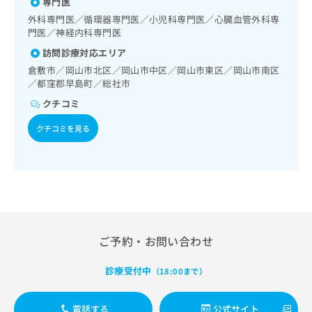
血液・免疫系領域の一次診療／エイズ診療／筋・骨格系及び
専門医
肺炎球菌感染症／おたふくかぜ／B型肝炎／ロタウイルス感
出
稿
クリ
資
外傷領域の一次診療／摂食機能療法／小児領域の一次診療／
染症／髄膜炎菌感染症
稿
ニッ
外科専門医／循環器専門医／小児科専門医／心臓血管外科専
の
料
小児循環器疾患／小児呼吸器疾患／小児腎疾患／小児神経疾
クナ
の
門医／神経内科専門医
お
の
患／小児アレルギー疾患／小児自己免疫疾患／小児糖尿病／
ビサ
お
問
ご
訪問診療対応エリア
イト
小児内分泌疾患／小児先天性代謝疾患／小児血液疾患／小児
問
い
請
への
悪性腫瘍／乳幼児の育児相談／医療用麻薬によるがん疼痛治
倉敷市／岡山市北区／岡山市中区／岡山市東区／岡山市南区
い
合
お問
求
療／がんに伴う精神症状のケア／漢方薬の処方／在宅におけ
／都窪郡早島町／総社市
合
合せ
わ
は
る看取り
フォ
わ
せ
クチコミ
こ
ーム
せ
は
ち
とな
クチコミを見る
は
こ
ら
りま
こ
ち
す。
ち
ら
クリ
無
ら
ニッ
料
クの
資
情
予
料
報
約・
の
症状
拡
のご
ご
充
ご予約・お問い合わせ
相談
請
の
など
求
お
はで
診療受付中
（18:00まで）
は
申
きま
こ
せん
し
ので
ち
込
電話する
公式サイト