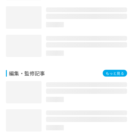
お
問
い
合
loading...
わ
せ
は
こ
ち
loading...
ら
編集・監修記事
もっと見る
loading...
loading...