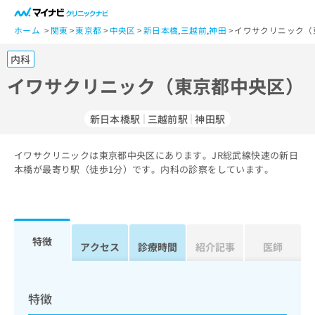
一
般
ホーム
関東
東京都
中央区
新日本橋
,
三越前
,
神田
イワサクリニック（
ユ
内科
ー
ザ
イワサクリニック（東京都中央区）
ー
の
新日本橋駅
三越前駅
神田駅
方
は
こ
イワサクリニックは東京都中央区にあります。JR総武線快速の新日
本橋が最寄り駅（徒歩1分）です。内科の診察をしています。
ち
ら
医
マ
療
イ
特徴
アクセス
診療時間
紹介記事
医師
関
ナ
係
ビ
者
ク
の
リ
特徴
方
ニ