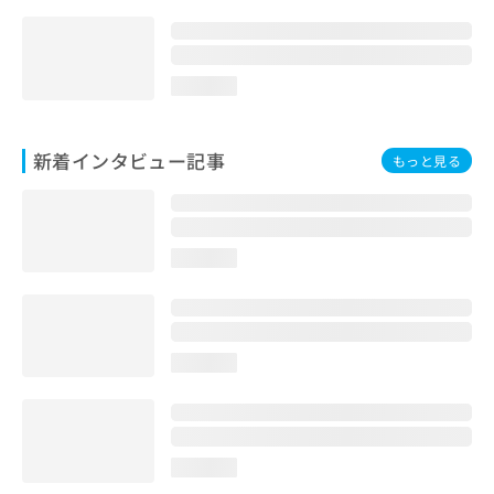
loading...
新着インタビュー記事
もっと見る
loading...
loading...
loading...