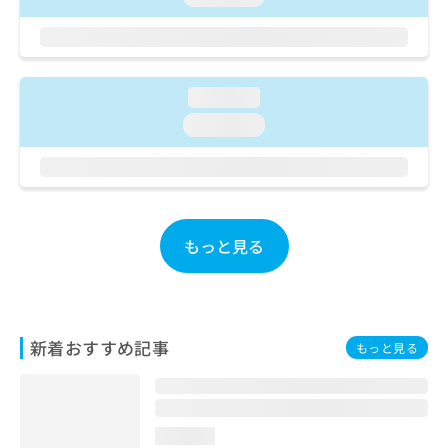
ご了
ら
み
承く
は
ださ
こ
無
い。
ち
料
ら
情
loading...
報
loading...
拡
掲
充
載
の
情
お
報
申
の
し
修
もっと見る
込
正
み
は
は
こ
こ
ち
ち
ら
新着おすすめ記事
もっと見る
ら
そ
の
他
loading...
の