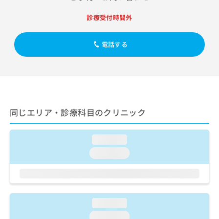
出
稿
クリ
資
稿
ニッ
の
料
診療受付時間外
クナ
の
お
の
ビサ
お
問
ご
イト
問
い
電話する
請
への
い
合
お問
求
合
合せ
わ
は
フォ
わ
せ
こ
ーム
せ
は
ち
とな
は
こ
ら
りま
こ
ち
す。
ち
同じエリア・診療科目のクリニック
ら
クリ
無
ら
ニッ
料
クの
資
情
予
loading...
料
報
約・
loading...
の
症状
拡
のご
ご
充
相談
請
の
など
求
お
はで
は
申
きま
こ
loading...
せん
し
ので
ち
込
loading...