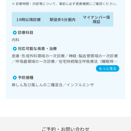
ッ
は
診療時間・内容等について、事前に必ず医療機関にご確認ください。
ク
こ
ナ
ち
マイナンバー保
19時以降診療
駅徒歩5分圏内
ビ
険証
ら
に
関
診療科目
広
す
広
内科
告
る
告
代
対応可能な疾患・治療
お
出
理
問
皮膚･形成外科領域の一次診療／神経･脳血管領域の一次診療
稿
店
／呼吸器領域の一次診療／在宅持続陽圧呼吸療法（睡眠時無
い
の
呼吸症候群治療）／消化器系領域の一次診療／肝･胆道・膵
合
の
お
もっと見る
臓領域の一次診療／循環器系領域の一次診療／腎･泌尿器系
わ
方
問
予防接種
領域の一次診療／内分泌･代謝･栄養領域の一次診療／インス
せ
い
は
リン療法／糖尿病患者教育（食事療法、運動療法、自己血糖
麻しん及び風しんの二種混合／インフルエンザ
は
合
こ
測定）／糖尿病による合併症に対する継続的な管理及び指導
こ
わ
ち
／血液・免疫系領域の一次診療／筋・骨格系及び外傷領域の
ち
せ
ら
一次診療
ら
は
こ
こち
ち
広
らは
広
ら
告
マイ
告
出
ご予約・お問い合わせ
ナビ