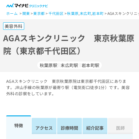
一
般
ホーム
関東
東京都
千代田区
秋葉原
,
末広町
,
岩本町
AGAスキンクリ
ユ
美容外科
ー
ザ
AGAスキンクリニック 東京秋葉原
ー
院（東京都千代田区）
の
方
は
秋葉原駅
末広町駅
岩本町駅
こ
ち
AGAスキンクリニック 東京秋葉原院は東京都千代田区にありま
ら
す。JR山手線の秋葉原が最寄り駅（電気街口徒歩1分）です。美容
外科の診察をしています。
医
マ
療
イ
関
ナ
係
ビ
者
ク
特徴
アクセス
診療時間
紹介記事
医師
の
リ
方
ニ