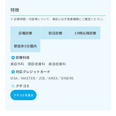
ッ
は
ク
こ
特徴
ナ
ち
ビ
診療時間・内容等について、事前に必ず医療機関にご確認ください。
ら
に
関
広
日曜診療
祝日診療
19時以降診療
す
広
告
る
告
代
お
出
駅徒歩5分圏内
理
問
稿
店
い
の
診療科目
合
の
お
美容外科 頭部皮膚科 美容皮膚科
わ
方
問
せ
い
は
対応クレジットカード
は
合
こ
VISA／MASTER／JCB／AMEX／DINERS
こ
わ
ち
ち
クチコミ
せ
ら
ら
は
クチコミを見る
こ
こち
ち
広
らは
広
ら
告
マイ
告
出
ナビ