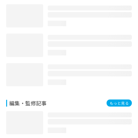
お
問
い
合
loading...
わ
せ
は
こ
loading...
ち
ら
loading...
編集・監修記事
もっと見る
loading...