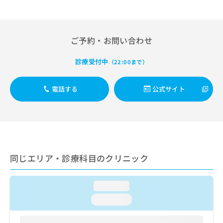
出
稿
クリ
資
稿
ニッ
の
料
クナ
の
お
の
ビサ
お
問
ご
イト
ご予約・お問い合わせ
問
い
請
への
い
合
お問
求
診療受付中
合
（22:00まで）
合せ
わ
は
フォ
わ
せ
こ
ーム
せ
は
ち
とな
電話する
公式サイト
は
こ
ら
りま
こ
ち
す。
ち
ら
クリ
無
ら
ニッ
料
クの
資
情
予
料
報
約・
同じエリア・診療科目のクリニック
の
症状
拡
のご
ご
充
相談
請
の
など
loading...
求
お
はで
は
申
きま
loading...
こ
せん
し
ので
ち
込