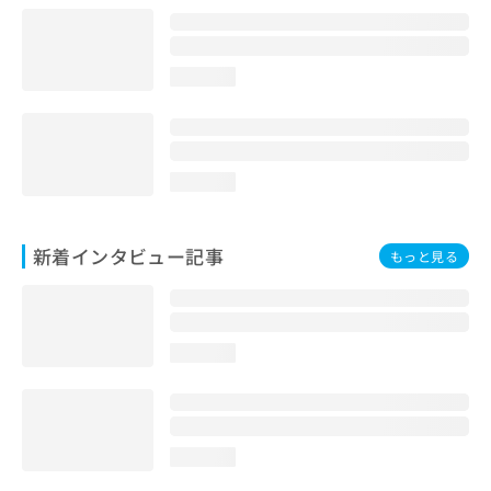
loading...
loading...
新着インタビュー記事
もっと見る
loading...
loading...