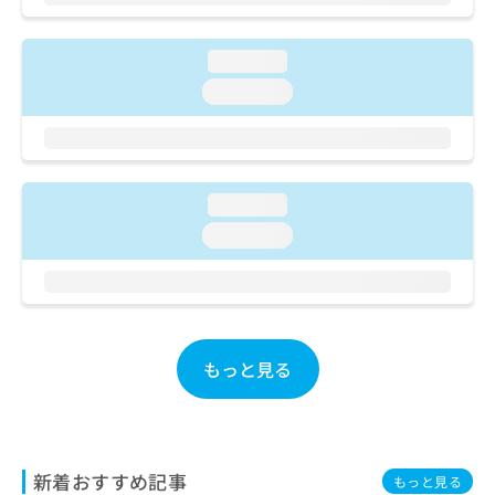
ご了
ら
み
承く
は
ださ
こ
無
い。
loading...
ち
料
loading...
ら
情
報
拡
掲
充
載
の
情
loading...
お
報
申
loading...
の
し
修
込
正
み
は
は
こ
こ
ち
もっと見る
ち
ら
ら
そ
の
他
新着おすすめ記事
もっと見る
の