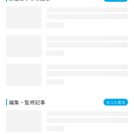
お
問
い
合
loading...
わ
せ
は
こ
ち
loading...
ら
loading...
編集・監修記事
もっと見る
loading...