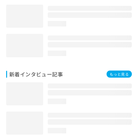
loading...
loading...
新着インタビュー記事
もっと見る
loading...
loading...