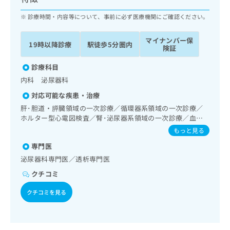
ッ
は
ク
診療時間・内容等について、事前に必ず医療機関にご確認ください。
こ
ナ
ち
ビ
ら
マイナンバー保
19時以降診療
駅徒歩5分圏内
に
険証
関
広
す
診療科目
広
告
る
告
内科 泌尿器科
代
お
出
対応可能な疾患・治療
理
問
稿
店
い
肝･胆道・膵臓領域の一次診療／循環器系領域の一次診療／
の
ホルター型心電図検査／腎･泌尿器系領域の一次診療／血液
合
の
お
透析／夜間透析／尿失禁の治療／内分泌･代謝･栄養領域の一
わ
方
問
もっと見る
次診療
せ
い
は
専門医
は
合
こ
泌尿器科専門医／透析専門医
こ
わ
ち
ち
せ
クチコミ
ら
ら
は
こ
クチコミを見る
こち
ち
広
らは
広
ら
告
マイ
告
出
ナビ