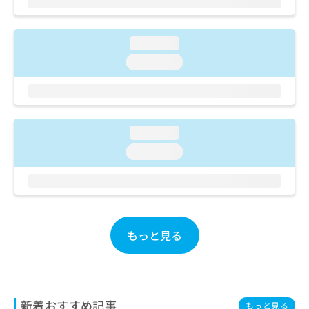
ご了
ら
み
承く
は
ださ
こ
無
い。
loading...
ち
料
ら
loading...
情
報
拡
掲
充
載
の
情
loading...
お
報
申
の
loading...
し
修
込
正
み
は
は
こ
こ
ち
ち
ら
もっと見る
ら
そ
の
他
新着おすすめ記事
の
もっと見る