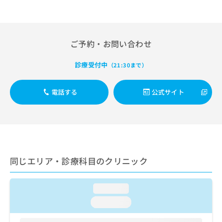
出
稿
クリ
資
稿
ニッ
の
料
クナ
の
お
の
ビサ
お
問
ご
イト
問
ご予約・お問い合わせ
い
請
への
い
合
お問
求
合
合せ
わ
診療受付中
は
（21:30まで）
フォ
わ
せ
こ
ーム
せ
は
ち
とな
は
電話する
公式サイト
こ
ら
りま
こ
ち
す。
ち
ら
クリ
無
ら
ニッ
料
クの
資
情
予
料
報
約・
の
症状
拡
同じエリア・診療科目のクリニック
のご
ご
充
相談
請
の
など
求
お
loading...
はで
は
申
きま
loading...
こ
せん
し
ので
ち
込