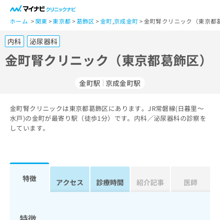
一
般
ホーム
関東
東京都
葛飾区
金町
,
京成金町
金町腎クリニック（東京都葛
ユ
内科
泌尿器科
ー
ザ
金町腎クリニック（東京都葛飾区）
ー
の
金町駅
京成金町駅
方
は
こ
金町腎クリニックは東京都葛飾区にあります。JR常磐線(日暮里～
水戸)の金町が最寄り駅（徒歩1分）です。内科／泌尿器科の診察を
ち
しています。
ら
医
マ
療
イ
関
ナ
特徴
アクセス
診療時間
紹介記事
医師
係
ビ
者
ク
の
リ
方
ニ
特徴