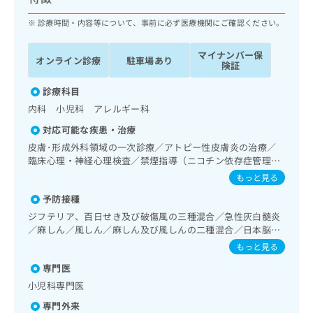
ッ
は
ク
診療時間・内容等について、事前に必ず医療機関にご確認ください。
こ
ナ
ち
ビ
ら
マイナンバー保
オンライン診療
駐車場あり
に
険証
関
広
す
診療科目
広
告
る
告
内科 小児科 アレルギー科
代
お
出
対応可能な疾患・治療
理
問
稿
店
い
皮膚･形成外科領域の一次診療／アトピー性皮膚炎の治療／
の
臨床心理・神経心理検査／禁煙指導（ニコチン依存症管理）
合
の
お
／発達障害（自閉症、学習障害等）／耳鼻咽喉領域の一次診
わ
方
問
もっと見る
療／呼吸器領域の一次診療／在宅酸素療法／消化器系領域の
せ
い
は
予防接種
一次診療／肝･胆道・膵臓領域の一次診療／循環器系領域の
は
合
こ
一次診療／ホルター型心電図検査／腎･泌尿器系領域の一次
ジフテリア、百日せき及び破傷風の三種混合／急性灰白髄炎
こ
わ
ち
診療／内分泌･代謝･栄養領域の一次診療／インスリン療法／
／麻しん／風しん／麻しん及び風しんの二種混合／日本脳炎
ち
せ
ら
糖尿病患者教育（食事療法、運動療法、自己血糖測定）／血
／結核／Hib感染症／小児の肺炎球菌感染症／水痘／インフ
ら
は
もっと見る
液・免疫系領域の一次診療／アレルギーの減感作療法／小児
ルエンザ／成人の肺炎球菌感染症／おたふくかぜ／A型肝炎
こ
領域の一次診療／小児呼吸器疾患／小児アレルギー疾患／乳
専門医
／B型肝炎／ロタウイルス感染症
こち
ち
広
幼児の育児相談／夜尿症の治療
らは
小児科専門医
広
ら
告
マイ
告
出
専門外来
ナビ