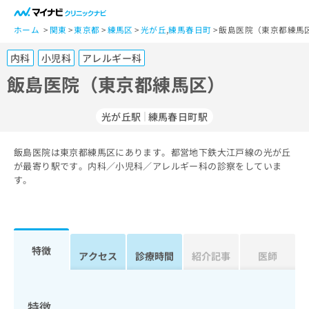
一
般
ホーム
関東
東京都
練馬区
光が丘
,
練馬春日町
飯島医院（東京都練馬区
ユ
内科
小児科
アレルギー科
ー
ザ
飯島医院（東京都練馬区）
ー
の
光が丘駅
練馬春日町駅
方
は
こ
飯島医院は東京都練馬区にあります。都営地下鉄大江戸線の光が丘
が最寄り駅です。内科／小児科／アレルギー科の診察をしていま
ち
す。
ら
医
マ
療
イ
関
ナ
特徴
アクセス
診療時間
紹介記事
医師
係
ビ
者
ク
の
リ
方
ニ
特徴