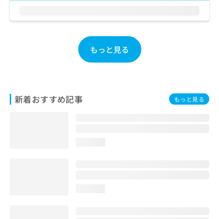
お
問
い
合
わ
もっと見る
せ
は
こ
ち
ら
新着おすすめ記事
もっと見る
loading...
loading...