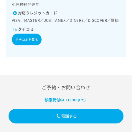
出
稿
クリ
資
小児神経発達症
稿
ニッ
の
料
クナ
対応クレジットカード
の
お
の
ビサ
お
問
VISA／MASTER／JCB／AMEX／DINERS／DISCOVER／銀聯
ご
イト
問
い
請
への
クチコミ
い
合
お問
求
合
合せ
わ
は
クチコミを見る
フォ
わ
せ
こ
ーム
せ
は
ち
とな
は
こ
ら
りま
こ
ち
す。
ち
ら
クリ
無
ら
ニッ
料
クの
資
情
予
ご予約・お問い合わせ
料
報
約・
の
症状
拡
のご
ご
充
診療受付中
（18:00まで）
相談
請
の
など
求
お
はで
電話する
は
申
きま
こ
せん
し
ので
ち
込