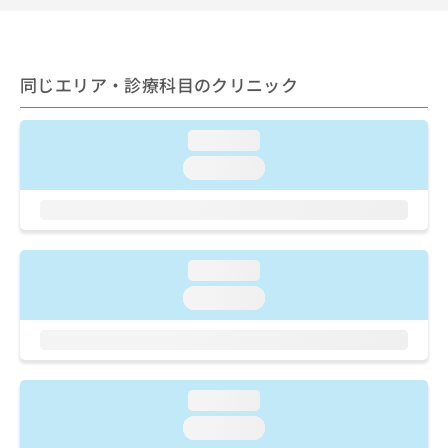
ご了
ら
み
承く
は
ださ
こ
無
い。
ち
料
同じエリア・診療科目のクリニック
ら
情
報
拡
掲
loading...
充
載
loading...
の
情
お
報
申
の
し
修
込
正
loading...
み
は
は
こ
loading...
こ
ち
ち
ら
ら
そ
loading...
の
他
loading...
の