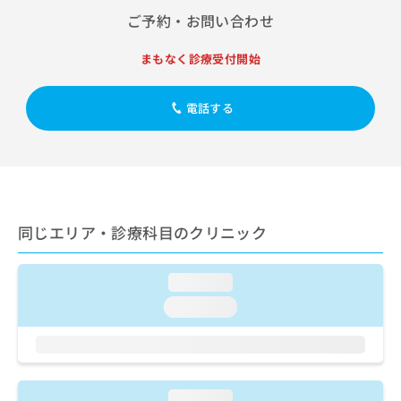
出
稿
クリ
資
ご予約・お問い合わせ
稿
ニッ
の
料
クナ
の
お
の
ビサ
お
まもなく診療受付開始
問
ご
イト
問
い
請
への
い
合
お問
求
電話する
合
合せ
わ
は
フォ
わ
せ
こ
ーム
せ
は
ち
とな
は
こ
ら
りま
こ
ち
す。
ち
ら
クリ
無
ら
ニッ
同じエリア・診療科目のクリニック
料
クの
資
情
予
料
報
約・
の
症状
loading...
拡
のご
ご
充
loading...
相談
請
の
など
求
お
はで
は
申
きま
こ
せん
し
ので
ち
込
loading...