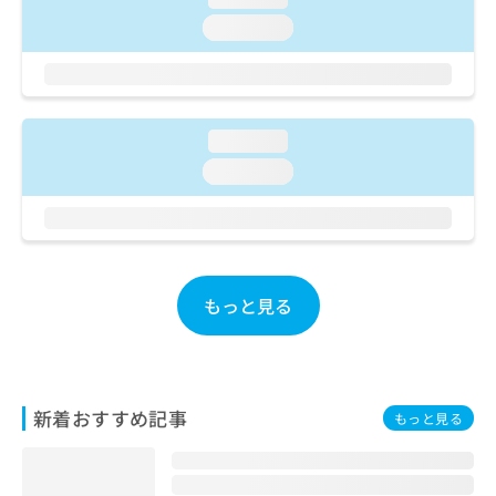
ご了
ら
み
承く
loading...
は
ださ
こ
無
い。
ち
料
ら
情
報
loading...
拡
掲
充
loading...
載
の
情
お
報
申
の
し
修
込
正
み
もっと見る
は
は
こ
こ
ち
ち
ら
ら
新着おすすめ記事
もっと見る
そ
の
他
の