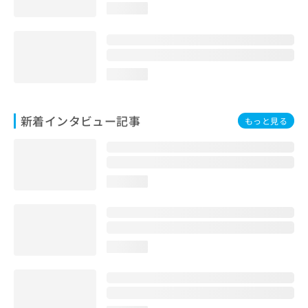
loading...
loading...
新着インタビュー記事
もっと見る
loading...
loading...