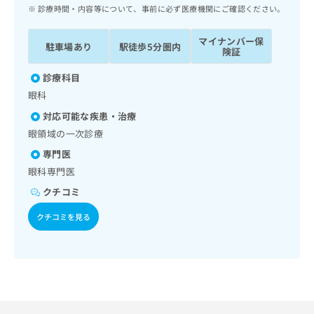
ッ
は
診療時間・内容等について、事前に必ず医療機関にご確認ください。
ク
こ
ナ
ち
マイナンバー保
駐車場あり
駅徒歩5分圏内
ビ
険証
ら
に
関
診療科目
広
す
広
眼科
告
る
告
代
対応可能な疾患・治療
お
出
理
問
眼領域の一次診療
稿
店
い
の
専門医
合
の
お
眼科専門医
わ
方
問
せ
い
クチコミ
は
は
合
こ
クチコミを見る
こ
わ
ち
ち
せ
ら
ら
は
こ
こち
ち
広
らは
広
ら
告
マイ
告
出
ナビ