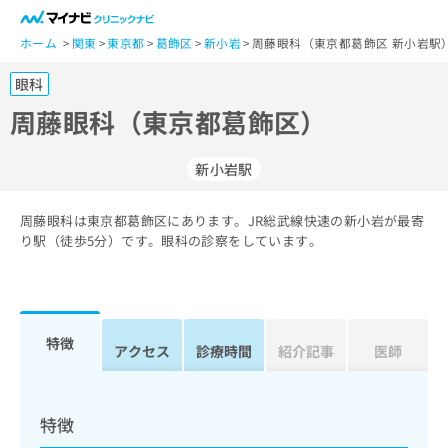
一
般
ホーム
関東
東京都
葛飾区
新小岩
周藤眼科（東京都葛飾区 新小岩駅
ユ
眼科
ー
ザ
周藤眼科（東京都葛飾区）
ー
の
新小岩駅
方
は
こ
周藤眼科は東京都葛飾区にあります。JR総武線快速の新小岩が最寄
り駅（徒歩5分）です。眼科の診察をしています。
ち
ら
医
マ
療
イ
特徴
アクセス
診療時間
紹介記事
医師
関
ナ
係
ビ
者
ク
の
リ
特徴
方
ニ