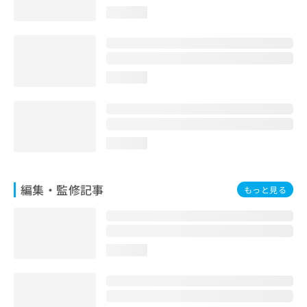
お
loading...
問
い
合
わ
せ
loading...
は
こ
ち
ら
loading...
編集・監修記事
もっと見る
loading...