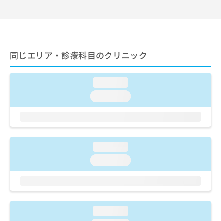
出
稿
クリ
資
稿
ニッ
の
料
クナ
の
お
の
ビサ
お
問
ご
イト
問
い
請
への
い
同じエリア・診療科目のクリニック
合
お問
求
合
合せ
わ
は
フォ
わ
せ
こ
ーム
せ
loading...
は
ち
とな
は
こ
ら
loading...
りま
こ
ち
す。
ち
ら
クリ
無
ら
ニッ
料
クの
資
情
予
料
loading...
報
約・
の
症状
拡
loading...
のご
ご
充
相談
請
の
など
求
お
はで
は
申
きま
こ
せん
し
loading...
ので
ち
込