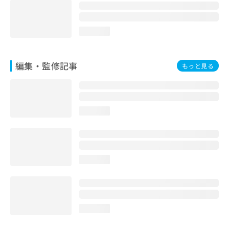
お
問
い
loading...
合
わ
せ
編集・監修記事
もっと見る
は
こ
ち
ら
loading...
loading...
loading...