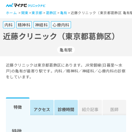
一
般
ホーム
関東
東京都
葛飾区
亀有
近藤クリニック（東京都葛飾区 亀有
ユ
内科
精神科
神経科
心療内科
ー
ザ
近藤クリニック（東京都葛飾区）
ー
の
亀有駅
方
は
こ
近藤クリニックは東京都葛飾区にあります。JR常磐線(日暮里～水
戸)の亀有が最寄り駅です。内科／精神科／神経科／心療内科の診察
ち
をしています。
ら
医
マ
療
イ
関
ナ
特徴
アクセス
診療時間
紹介記事
医師
係
ビ
者
ク
の
リ
方
ニ
特徴