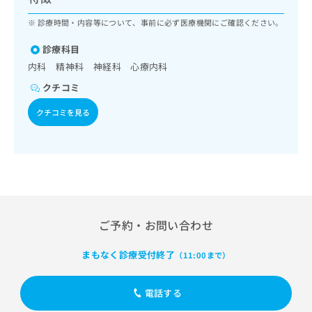
ッ
は
ク
診療時間・内容等について、事前に必ず医療機関にご確認ください。
こ
ナ
ち
ビ
診療科目
ら
に
内科 精神科 神経科 心療内科
関
広
クチコミ
す
広
告
る
告
クチコミを見る
代
お
出
理
問
稿
店
い
の
合
の
お
わ
方
問
せ
い
は
は
合
こ
こ
わ
ち
ご予約・お問い合わせ
ち
せ
ら
ら
は
まもなく診療受付終了
（11:00まで）
こ
こち
ち
広
らは
広
ら
告
電話する
マイ
告
出
ナビ