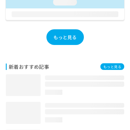
ご了
ら
loading...
み
承く
は
ださ
こ
無
い。
ち
料
ら
情
報
もっと見る
拡
掲
充
載
の
情
お
報
申
の
新着おすすめ記事
もっと見る
し
修
込
正
み
は
は
こ
こ
ち
loading...
ち
ら
ら
そ
の
loading...
他
の