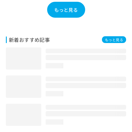
お
もっと見る
問
い
合
わ
せ
新着おすすめ記事
は
もっと見る
こ
ち
ら
loading...
loading...
loading...