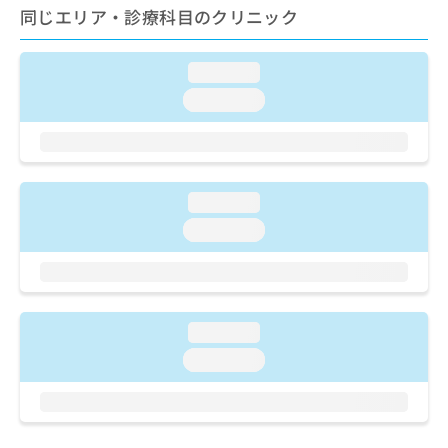
ご了
ら
み
同じエリア・診療科目のクリニック
承く
は
ださ
こ
無
い。
ち
loading...
料
ら
情
loading...
報
拡
掲
充
載
の
情
お
報
loading...
申
の
loading...
し
修
込
正
み
は
は
こ
こ
ち
loading...
ち
ら
ら
loading...
そ
の
他
の