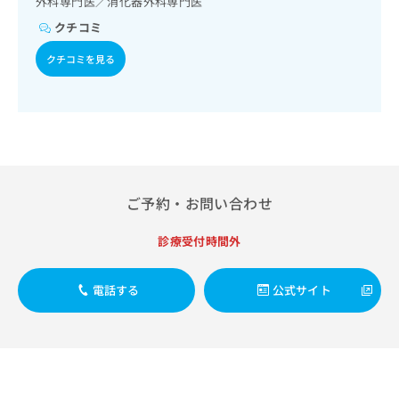
外科専門医／消化器外科専門医
出
稿
クリ
資
稿
ニッ
の
クチコミ
料
クナ
の
お
の
ビサ
お
クチコミを見る
問
ご
イト
問
い
請
への
い
合
お問
求
合
合せ
わ
は
フォ
わ
せ
こ
ーム
せ
は
ち
とな
は
こ
ら
りま
こ
ち
す。
ち
ご予約・お問い合わせ
ら
クリ
無
ら
ニッ
料
クの
診療受付時間外
資
情
予
料
報
約・
の
症状
拡
電話する
公式サイト
のご
ご
充
相談
請
の
など
求
お
はで
は
申
きま
こ
せん
し
ので
ち
込