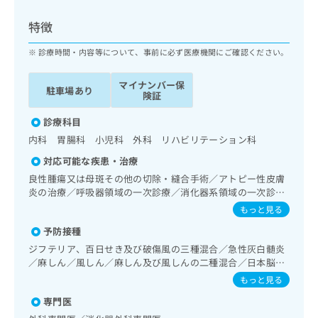
ッ
は
ク
こ
特徴
ナ
ち
ビ
診療時間・内容等について、事前に必ず医療機関にご確認ください。
ら
に
関
マイナンバー保
広
駐車場あり
す
広
険証
告
る
告
代
お
診療科目
出
理
問
稿
内科 胃腸科 小児科 外科 リハビリテーション科
店
い
の
対応可能な疾患・治療
合
の
お
わ
良性腫瘍又は母斑その他の切除・縫合手術／アトピー性皮膚
方
問
せ
炎の治療／呼吸器領域の一次診療／消化器系領域の一次診療
い
は
／上部消化管内視鏡検査／肝･胆道・膵臓領域の一次診療／
は
合
もっと見る
こ
小児領域の一次診療／小児アレルギー疾患
こ
わ
ち
予防接種
ち
せ
ら
ら
ジフテリア、百日せき及び破傷風の三種混合／急性灰白髄炎
は
／麻しん／風しん／麻しん及び風しんの二種混合／日本脳炎
こ
こち
／破傷風／結核／Hib感染症／小児の肺炎球菌感染症／ヒト
ち
もっと見る
広
らは
パピローマウイルス感染症／水痘／インフルエンザ／成人の
広
ら
告
マイ
専門医
肺炎球菌感染症／おたふくかぜ／B型肝炎／ロタウイルス感
告
出
ナビ
染症