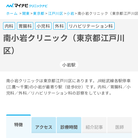
一
般
ホーム
関東
東京都
江戸川区
小岩
南小岩クリニック（東京都江戸川区
ユ
内科
胃腸科
小児科
外科
リハビリテーション科
ー
ザ
南小岩クリニック（東京都江戸川
ー
区）
の
方
は
小岩駅
こ
ち
南小岩クリニックは東京都江戸川区にあります。JR総武線各駅停車
ら
(三鷹～千葉)の小岩が最寄り駅（徒歩8分）です。内科／胃腸科／小
児科／外科／リハビリテーション科の診察をしています。
医
マ
療
イ
関
ナ
係
ビ
者
ク
特徴
アクセス
診療時間
紹介記事
医師
の
リ
方
ニ