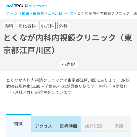
一
般
ホーム
関東
東京都
江戸川区
小岩
とくなが内科内視鏡クリニック（東
ユ
内科
消化器科
小児科
外科
ー
ザ
とくなが内科内視鏡クリニック（東
ー
京都江戸川区）
の
方
は
小岩駅
こ
ち
とくなが内科内視鏡クリニックは東京都江戸川区にあります。JR総
ら
武線各駅停車(三鷹～千葉)の小岩が最寄り駅です。内科／消化器科
／小児科／外科の診察をしています。
医
マ
療
イ
関
ナ
係
ビ
者
ク
特徴
アクセス
診療時間
紹介記事
医師
の
リ
方
ニ