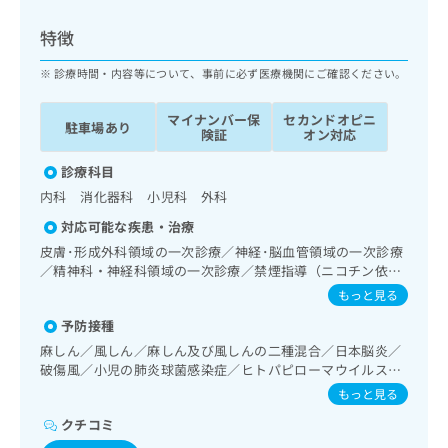
ッ
は
ク
こ
特徴
ナ
ち
ビ
診療時間・内容等について、事前に必ず医療機関にご確認ください。
ら
に
関
マイナンバー保
セカンドオピニ
広
駐車場あり
す
広
険証
オン対応
告
る
告
代
お
診療科目
出
理
問
稿
内科 消化器科 小児科 外科
店
い
の
対応可能な疾患・治療
合
の
お
わ
皮膚･形成外科領域の一次診療／神経･脳血管領域の一次診療
方
問
せ
／精神科・神経科領域の一次診療／禁煙指導（ニコチン依存
い
は
症管理）／認知症／呼吸器領域の一次診療／消化器系領域の
は
合
もっと見る
こ
一次診療／肝･胆道・膵臓領域の一次診療／循環器系領域の
こ
わ
ち
予防接種
一次診療／腎･泌尿器系領域の一次診療／乳腺領域の一次診
ち
せ
ら
療／内分泌･代謝･栄養領域の一次診療／内分泌機能検査／イ
ら
麻しん／風しん／麻しん及び風しんの二種混合／日本脳炎／
は
ンスリン療法／糖尿病患者教育（食事療法、運動療法、自己
破傷風／小児の肺炎球菌感染症／ヒトパピローマウイルス感
こ
血糖測定）／血液・免疫系領域の一次診療／筋・骨格系及び
こち
染症／水痘／インフルエンザ／成人の肺炎球菌感染症／おた
ち
もっと見る
広
外傷領域の一次診療／小児領域の一次診療／小児呼吸器疾患
らは
ふくかぜ
広
ら
告
マイ
／小児アレルギー疾患
クチコミ
告
出
ナビ