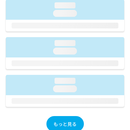
ご了
ら
み
loading...
承く
は
ださ
loading...
こ
無
い。
ち
料
ら
情
報
拡
掲
loading...
充
載
の
情
loading...
お
報
申
の
し
修
込
正
み
は
loading...
は
こ
loading...
こ
ち
ち
ら
ら
そ
の
他
もっと見る
の