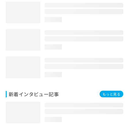
loading...
loading...
loading...
新着インタビュー記事
もっと見る
loading...