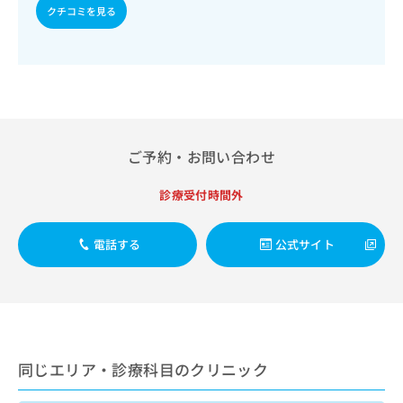
出
稿
クリ
資
クチコミを見る
稿
ニッ
の
料
クナ
の
お
の
ビサ
お
問
ご
イト
問
い
請
への
い
合
お問
求
合
合せ
わ
は
フォ
わ
せ
こ
ーム
せ
は
ち
ご予約・お問い合わせ
とな
は
こ
ら
りま
こ
ち
す。
診療受付時間外
ち
ら
クリ
無
ら
ニッ
料
クの
電話する
公式サイト
資
情
予
料
報
約・
の
症状
拡
のご
ご
充
相談
請
の
など
求
お
はで
は
申
きま
同じエリア・診療科目のクリニック
こ
せん
し
ので
ち
込