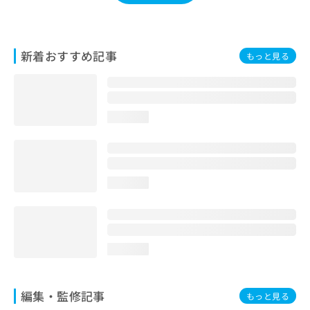
お
問
い
合
新着おすすめ記事
もっと見る
わ
せ
は
こ
loading...
ち
ら
loading...
loading...
編集・監修記事
もっと見る