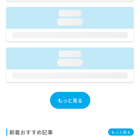
ご了
ら
み
承く
は
ださ
loading...
こ
無
い。
ち
loading...
料
ら
情
報
拡
掲
充
載
loading...
の
情
お
報
loading...
申
の
し
修
込
正
み
は
は
こ
こ
ち
もっと見る
ち
ら
ら
そ
の
新着おすすめ記事
他
もっと見る
の