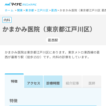
一
般
ホーム
関東
東京都
江戸川区
葛西
かまかみ医院（東京都江戸川区 葛
ユ
内科
ー
ザ
かまかみ医院（東京都江戸川区）
ー
の
葛西駅
方
は
こ
かまかみ医院は東京都江戸川区にあります。東京メトロ東西線の葛
西が最寄り駅（徒歩15分）です。内科の診察をしています。
ち
ら
医
マ
療
イ
特徴
アクセス
診療時間
紹介記事
医師
関
ナ
係
ビ
者
ク
の
リ
特徴
方
ニ