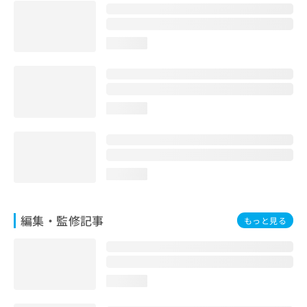
お
問
い
loading...
合
わ
せ
は
こ
loading...
ち
ら
loading...
編集・監修記事
もっと見る
loading...