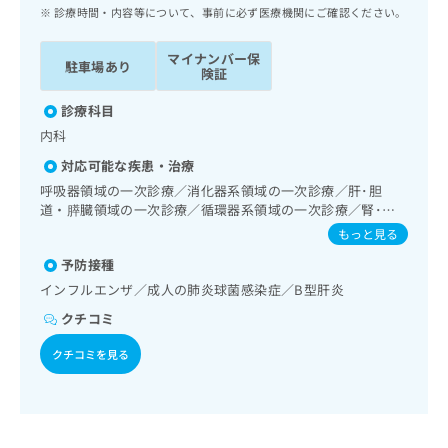
ッ
は
診療時間・内容等について、事前に必ず医療機関にご確認ください。
ク
こ
ナ
ち
マイナンバー保
駐車場あり
ビ
険証
ら
に
関
診療科目
広
す
広
内科
告
る
告
代
対応可能な疾患・治療
お
出
理
問
呼吸器領域の一次診療／消化器系領域の一次診療／肝･胆
稿
店
道・膵臓領域の一次診療／循環器系領域の一次診療／腎･泌
い
の
尿器系領域の一次診療／漢方薬の処方
合
の
お
もっと見る
わ
方
問
予防接種
せ
い
は
インフルエンザ／成人の肺炎球菌感染症／B型肝炎
は
合
こ
こ
わ
クチコミ
ち
ち
せ
ら
ら
は
クチコミを見る
こ
こち
ち
広
らは
広
ら
告
マイ
告
出
ナビ