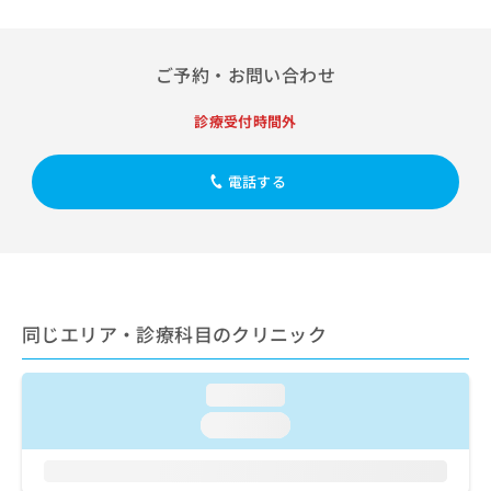
出
稿
クリ
資
稿
ニッ
の
料
クナ
の
お
の
ビサ
お
ご予約・お問い合わせ
問
ご
イト
問
い
請
への
い
合
お問
診療受付時間外
求
合
合せ
わ
は
フォ
わ
せ
こ
ーム
せ
電話する
は
ち
とな
は
こ
ら
りま
こ
ち
す。
ち
ら
クリ
無
ら
ニッ
料
クの
資
情
予
料
報
約・
同じエリア・診療科目のクリニック
の
症状
拡
のご
ご
充
相談
請
の
loading...
など
求
お
はで
loading...
は
申
きま
こ
せん
し
ので
ち
込