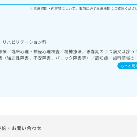
診療時間・内容等について、事前に必ず医療機関にご確認くださ
 リハビリテーション科
診療／臨床心理・神経心理検査／精神療法／思春期のうつ病又は躁う
害（強迫性障害、不安障害、パニック障害等）／認知症／歯科領域の
療
もっと見
予約・お問い合わせ