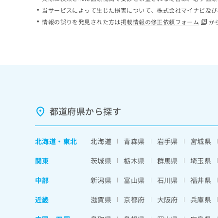
ち
み
当サービスによって生じた損害について、株式会社マイナビ及び
ら
は
情報の誤りを発見された方は
掲載情報の修正依頼フォーム
か
こ
ち
そ
ら
の
他
の
お
問
い
都道府県から探す
合
わ
せ
北海道
・
東北
北海道
青森県
岩手県
宮城県
は
こ
関東
茨城県
栃木県
群馬県
埼玉県
ち
ら
中部
新潟県
富山県
石川県
福井県
近畿
滋賀県
京都府
大阪府
兵庫県