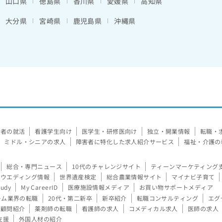
山口県
徳島県
香川県
愛媛県
高知県
大分県
宮崎県
鹿児島県
沖縄県
験者の就活
看護学生向け
医学生・研修医向け
独立・開業情報
転職・
ミドル・シニアの求人
障害者に特化した求人紹介サービス
福祉・介護の
総合・専門ニュース
10代のチャレンジサイト
ティーンマーケティング
ウエディング情報
世界遺産検定
総合農業情報サイト
マイナビ子育て
tudy
My CareerID
医療施設情報メディア
お買い物サポートメディア
ーム業界の転職
20代・第二新卒
新卒紹介
転職コンサルティング
エグ
顧問紹介
薬剤師の転職
看護師の求人
コメディカル求人
医師の求人
支援
外国人材の紹介