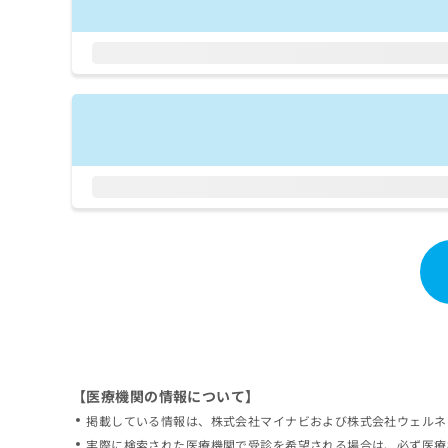
拡
資
きま
充
料
せん
の
ので
の
ご了
お
ご
承く
申
請
ださ
し
求
い。
込
は
み
こ
は
ち
こ
ら
ち
ら
無
料
掲
情
載
報
情
拡
報
充
の
の
修
お
【医療機関の情報について】
正
申
掲載している情報は、株式会社マイナビおよび株式会社ウェルネ
は
し
こ
実際に検索された医療機関で受診を希望される場合は、必ず医療
込