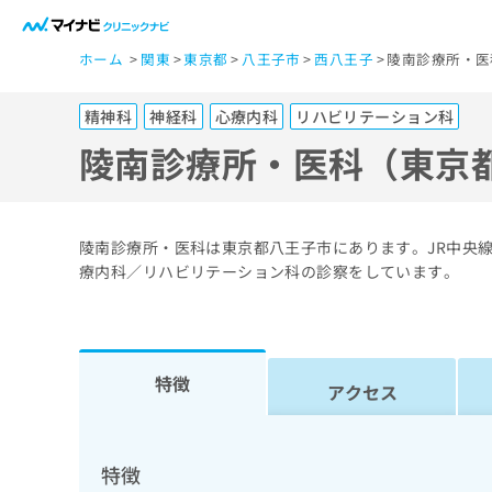
一
ホーム
関東
東京都
八王子市
西八王子
陵南診療所・医
般
ユ
精神科
神経科
心療内科
リハビリテーション科
ー
ザ
陵南診療所・医科（東京
ー
の
方
陵南診療所・医科は東京都八王子市にあります。JR中央線
は
療内科／リハビリテーション科の診察をしています。
こ
ち
ら
特徴
アクセス
医
マ
療
イ
ナ
関
特徴
ビ