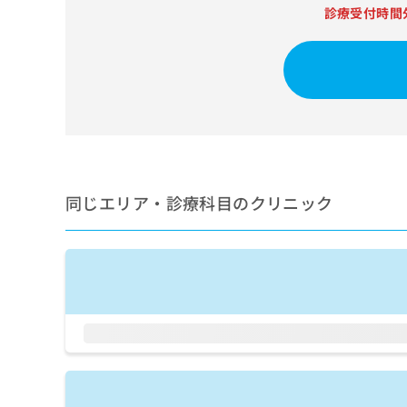
せ
こち
診療受付時間
ち
らは
は
マイ
こ
ら
ナビ
ち
クリ
ら
ニッ
クナ
広
ビサ
広
資
イト
告
告
への
料
出
出
お問
の
稿
合せ
稿
ご
の
フォ
の
同じエリア・診療科目のクリニック
請
お
ーム
お
求
問
とな
問
りま
は
い
い
す。
こ
合
合
クリ
ち
わ
ニッ
わ
ら
せ
クの
せ
は
予
は
約・
こ
こ
無
症状
ち
ち
のご
料
ら
相談
ら
情
など
報
はで