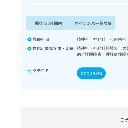
係
ク
者
リ
の
ニ
ッ
方
駅徒歩5分圏内
マイナンバー保険証
ク
は
ナ
こ
ビ
診療科目
精神科 神経科 心療内科
ち
に
精神科・神経科領域の一次
対応可能な疾患・治療
関
ら
病／睡眠障害／神経症性障
す
次診療／摂食機能障害の治
る
お
広
クチコミ
広
問
クチコミを見る
告
告
い
出
代
合
稿
わ
理
の
せ
店
お
は
の
問
こ
い
方
ち
合
ら
ご
は
わ
こ