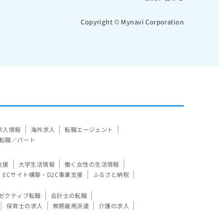
Copyright © Mynavi Corporation
求人情報
海外求人
転職エージェント
転職／パート
支援
大学生活情報
働く女性の生活情報
ECサイト構築・D2C事業支援
ふるさと納税
ゼクティブ転職
会計士の転職
保育士の求人
無期雇用派遣
介護の求人