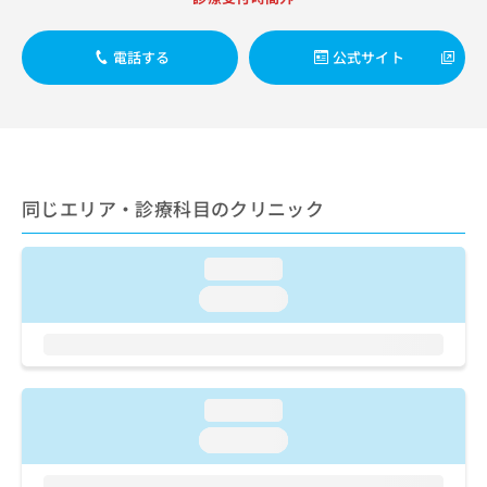
ご了
ら
み
承く
は
ださ
こ
無
電話する
公式サイト
い。
ち
料
ら
情
報
拡
掲
充
載
の
情
同じエリア・診療科目のクリニック
お
報
申
の
し
修
loading...
込
正
み
loading...
は
は
こ
こ
ち
ち
ら
ら
loading...
そ
の
loading...
他
の