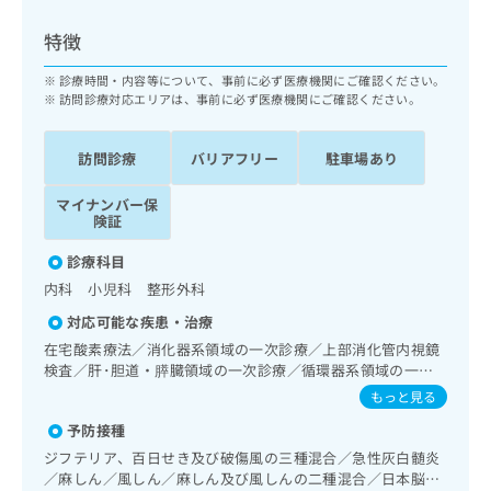
ッ
は
ク
こ
特徴
ナ
ち
ビ
診療時間・内容等について、事前に必ず医療機関にご確認ください。
ら
に
訪問診療対応エリアは、事前に必ず医療機関にご確認ください。
関
広
す
広
告
訪問診療
バリアフリー
駐車場あり
る
告
代
お
出
マイナンバー保
理
問
稿
険証
店
い
の
合
の
お
診療科目
わ
方
問
内科 小児科 整形外科
せ
い
は
は
合
対応可能な疾患・治療
こ
こ
わ
在宅酸素療法／消化器系領域の一次診療／上部消化管内視鏡
ち
ち
せ
検査／肝･胆道・膵臓領域の一次診療／循環器系領域の一次
ら
ら
は
診療／ホルター型心電図検査／内分泌･代謝･栄養領域の一次
もっと見る
こ
診療／インスリン療法／糖尿病患者教育（食事療法、運動療
こち
予防接種
ち
法、自己血糖測定）／糖尿病による合併症に対する継続的な
広
らは
広
ら
管理及び指導／義肢装具の作成及び評価／小児領域の一次診
告
ジフテリア、百日せき及び破傷風の三種混合／急性灰白髄炎
マイ
療／硬膜外麻酔／神経ブロック／漢方薬の処方／在宅におけ
告
出
／麻しん／風しん／麻しん及び風しんの二種混合／日本脳炎
ナビ