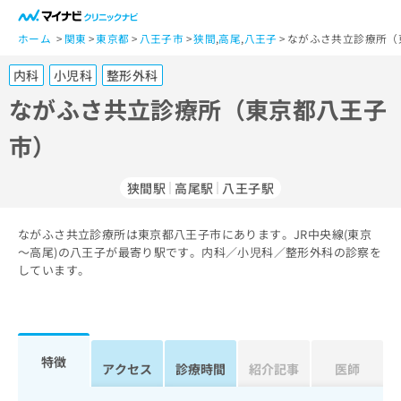
一
般
ホーム
関東
東京都
八王子市
狭間
,
高尾
,
八王子
ながふさ共立診療所（
ユ
内科
小児科
整形外科
ー
ザ
ながふさ共立診療所（東京都八王子
ー
市）
の
方
は
狭間駅
高尾駅
八王子駅
こ
ち
ながふさ共立診療所は東京都八王子市にあります。JR中央線(東京
ら
～高尾)の八王子が最寄り駅です。内科／小児科／整形外科の診察を
しています。
医
マ
療
イ
関
ナ
係
ビ
者
ク
特徴
アクセス
診療時間
紹介記事
医師
の
リ
方
ニ