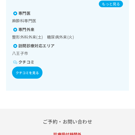
る看取り
出
／破傷風／結核／Hib感染症／小児の肺炎球菌感染症／ヒト
稿
クリ
資
もっと見る
稿
ニッ
パピローマウイルス感染症／水痘／インフルエンザ／成人の
の
料
クナ
専門医
の
肺炎球菌感染症／おたふくかぜ／A型肝炎／B型肝炎／ロタウ
お
の
ビサ
イルス感染症
お
問
麻酔科専門医
ご
イト
問
い
請
への
専門外来
い
合
お問
求
整形外科外来(土) 糖尿病外来(火)
合
合せ
わ
は
フォ
わ
せ
こ
訪問診療対応エリア
ーム
せ
は
ち
八王子市
とな
は
こ
ら
りま
こ
クチコミ
ち
す。
ち
ら
クリ
無
クチコミを見る
ら
ニッ
料
クの
資
情
予
料
報
約・
の
症状
拡
のご
ご
充
相談
請
の
など
求
お
はで
は
申
きま
ご予約・お問い合わせ
こ
せん
し
ので
ち
込
診療受付時間外