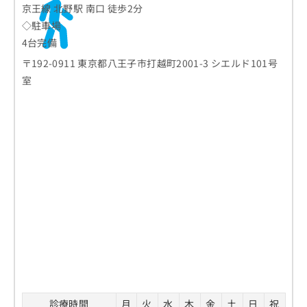
京王線 北野駅 南口 徒歩2分
◇駐車場
4台完備
〒192-0911 東京都八王子市打越町2001-3 シエルド101号
室
診療時間
月
火
水
木
金
土
日
祝