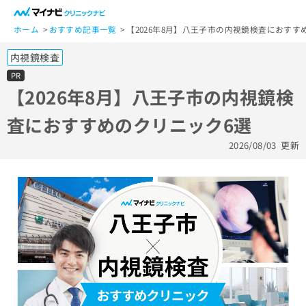
一
般
ホーム
おすすめ記事一覧
【2026年8月】八王子市の内視鏡検査におすす
ユ
内視鏡検査
ー
ザ
PR
ー
【2026年8月】八王子市の内視鏡検
の
査におすすめのクリニック6選
方
は
2026/08/03
更新
こ
ち
ら
医
マ
療
イ
関
ナ
係
ビ
者
ク
の
リ
方
ニ