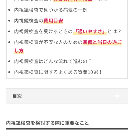
ご了
ら
み
承く
は
内視鏡検査で見つかる病気の一例
ださ
こ
無
い。
内視鏡検査の
費用目安
ち
料
ら
情
内視鏡検査を受けるときの
「通いやすさ」
とは？
報
拡
掲
内視鏡検査が不安な人のための
準備と当日の過ご
充
載
し方
の
情
お
報
内視鏡検査はどんな流れで進むの？
申
の
し
修
内視鏡検査に関するよくある質問10選！
込
正
み
は
は
こ
こ
ち
目次
ち
ら
ら
内視鏡検査を検討する際に重要なこと
そ
八王子市で評判の内視鏡検査におすす
の
内視鏡検査を検討する際に重要なこと
他
めのクリニック6選
の