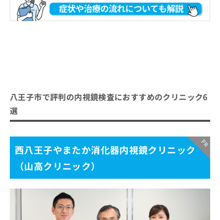
おすすめのクリニック一覧はこちらから
内視鏡検査とは？検査の内容や特徴を解説
内視鏡検査で見つかる病気の一例
胃潰瘍・十二指腸潰瘍
内視鏡検査の費用目安
逆流性食道炎
内視鏡検査を受けるときの「通いやす
大腸ポリープ
さ」とは？
胃がん・大腸がん
八王子市で評判の内視鏡検査におすすめのクリニック6
内視鏡検査の受診先を絞り込むポイント
内視鏡検査が不安な人のための準備と
炎症性腸疾患（潰瘍性大腸炎・クローン病）
選
比較しやすいチェックリスト
当日の過ごし方
胃ポリープ
検査前にできる準備
ピロリ菌感染による萎縮性胃炎
内視鏡検査はどんな流れで進むの？
当日の過ごし方と心構え
西八王子やまたか消化器内視鏡クリニック
1.予約・受付
内視鏡検査に関するよくある質問10選！
鎮静剤を使用する場合の一般的な特徴
（山高クリニック）
2.問診票への記入・事前説明
まとめ：八王子市で評判の内視鏡検査におすす
3.検査当日の準備と検査
めのクリニック6選
4.検査結果の説明
5.検査後の注意点とフォロー