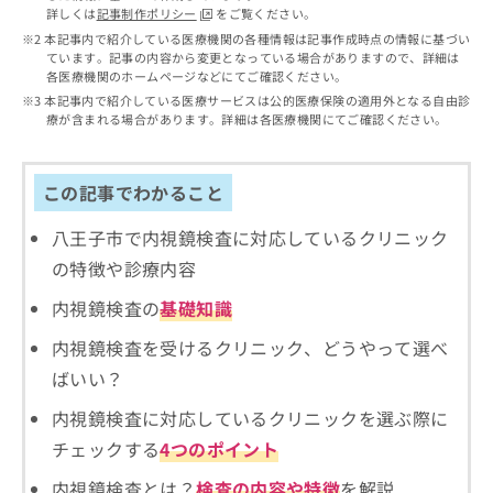
出
稿
クリ
資
詳しくは
記事制作ポリシー
をご覧ください。
稿
ニッ
の
料
本記事内で紹介している医療機関の各種情報は記事作成時点の情報に基づい
クナ
の
お
の
ています。記事の内容から変更となっている場合がありますので、詳細は
ビサ
お
問
各医療機関のホームページなどにてご確認ください。
ご
イト
問
い
請
本記事内で紹介している医療サービスは公的医療保険の適用外となる自由診
への
い
合
療が含まれる場合があります。詳細は各医療機関にてご確認ください。
お問
求
合
合せ
わ
は
フォ
わ
せ
こ
ーム
せ
は
ち
この記事でわかること
とな
は
こ
ら
りま
こ
ち
す。
八王子市で内視鏡検査に対応しているクリニック
ち
ら
クリ
無
の特徴や診療内容
ら
ニッ
料
クの
資
情
内視鏡検査の
基礎知識
予
料
報
約・
内視鏡検査を受けるクリニック、どうやって選べ
の
症状
拡
のご
ご
充
ばいい？
相談
請
の
など
求
お
内視鏡検査に対応しているクリニックを選ぶ際に
はで
は
申
きま
チェックする
4つのポイント
こ
せん
し
ので
ち
込
内視鏡検査とは？
検査の内容や特徴
を解説