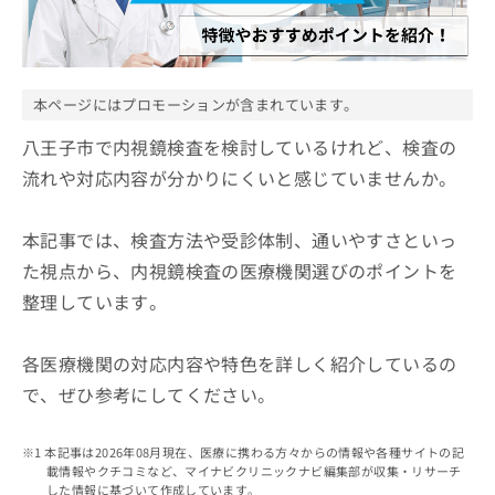
ッ
は
ク
こ
ナ
ち
ビ
ら
に
本ページにはプロモーションが含まれています。
関
広
す
八王子市で内視鏡検査を検討しているけれど、検査の
広
告
る
告
流れや対応内容が分かりにくいと感じていませんか。
代
お
出
理
問
稿
店
い
の
本記事では、検査方法や受診体制、通いやすさといっ
合
の
お
た視点から、内視鏡検査の医療機関選びのポイントを
わ
方
問
せ
整理しています。
い
は
は
合
こ
こ
わ
ち
各医療機関の対応内容や特色を詳しく紹介しているの
ち
せ
ら
ら
は
で、ぜひ参考にしてください。
こ
こち
ち
広
らは
本記事は2026年08月現在、医療に携わる方々からの情報や各種サイトの記
広
ら
告
マイ
載情報やクチコミなど、マイナビクリニックナビ編集部が収集・リサーチ
告
出
ナビ
した情報に基づいて作成しています。