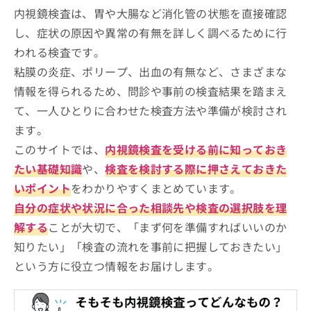
西八王子やまたか消化器内視鏡クリニック（山高
お
内視鏡検査は、胃や大腸など消化管の状態を直接確認
クリニック）
問
し、症状の原因や異常の有無を詳しく調べるために行
い
八王子内科・消化器内科クリニック
われる検査です。
合
いちょうの森内科内視鏡クリニック
わ
粘膜の炎症、ポリープ、出血の有無など、さまざまな
せ
北野駅前よしだ内科・内視鏡クリニック
情報を得られるため、問診や事前の検査結果を踏まえ
は
八王子クリニック 本院
こ
て、一人ひとりに合わせた検査方法や準備が検討され
ち
おなかクリニック
ます。
ら
このサイトでは、
内視鏡検査を受ける前に知っておき
【内視鏡検査をさらに解説】これを知ってから
たい基礎知識
や、
検査を検討する際に押さえておきた
内視鏡検査を検討しよう！
いポイント
をわかりやすくまとめています。
内視鏡検査の基礎知識
自分の症状や状況に合った相談先や検査の選択肢を理
内視鏡検査とは？何をするの？
解する
ことが大切で、「まず何を準備すればいいのか
内視鏡検査を受けるクリニック、どう選べばい
内視鏡検査を受ける目安
知りたい」「検査の流れを事前に把握しておきたい」
い？
という方に役立つ情報をお届けします。
内視鏡検査に対応しているクリニック
を選ぶ際の4つのポイント