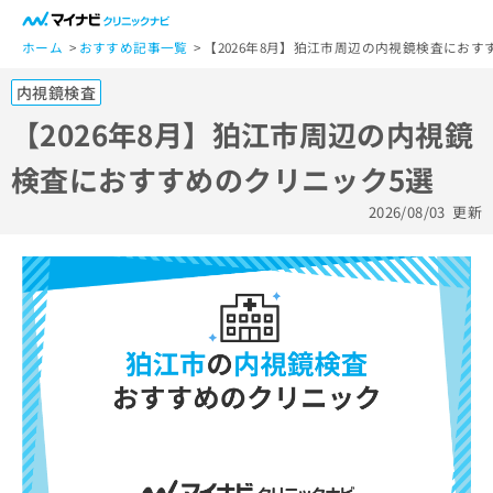
一
般
ホーム
おすすめ記事一覧
【2026年8月】狛江市周辺の内視鏡検査におす
ユ
内視鏡検査
ー
ザ
【2026年8月】狛江市周辺の内視鏡
ー
検査におすすめのクリニック5選
の
方
2026/08/03
更新
は
こ
ち
ら
医
マ
療
イ
関
ナ
係
ビ
者
ク
の
リ
方
ニ