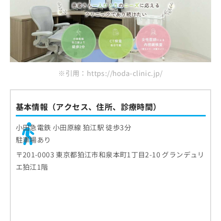
ご了
ら
み
承く
は
ださ
こ
無
い。
ち
料
ら
情
報
拡
掲
※引用：https://hoda-clinic.jp/
充
載
の
情
お
報
申
基本情報（アクセス、住所、診療時間）
の
し
修
込
正
小田急電鉄 小田原線 狛江駅 徒歩3分
み
は
駐車場あり
は
こ
こ
〒201-0003 東京都狛江市和泉本町1丁目2-10 グランデュリ
ち
ち
ら
エ狛江1階
ら
そ
の
他
の