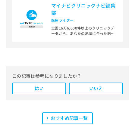
マイナビクリニックナビ編集
部
医療ライター
全国16万6,000件以上のクリニックデ
ータから、あなたの地域に合った医療
機関を見つけられる、クリニック検索
＆医療情報サイト「マイナビクリニッ
クナビ」。
編集部では、地域ごとの医療機関情報
をわかりやすく整理し、最新の公式情
報にもとづいて発信しています。
この記事は参考になりましたか？
また、医療広告ガイドラインに準拠し
はい
た編集体制を整えており、編集部内に
いいえ
は、一般社団法人薬機法医療法規格協
会が実施する「YMAA（薬機法・医療
法適法広告取扱個人認証規格）」講習
を修了したメンバーが複数名在籍して
います。
おすすめ記事一覧