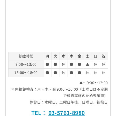
お
問
い
合
わ
せ
は
こ
ち
ら
診療時間
月
火
水
木
金
土
日
祝
9:00〜13:00
●
●
休
●
●
▲
休
休
15:00〜18:00
●
●
休
●
●
休
休
休
▲…9:00〜12:00
※内視鏡検査：月・木・金 9:00〜16:00（土曜日は不定期
で検査実施のため要確認）
休診日：水曜日、土曜日午後、日曜日、祝祭日
TEL：
03-5761-8980