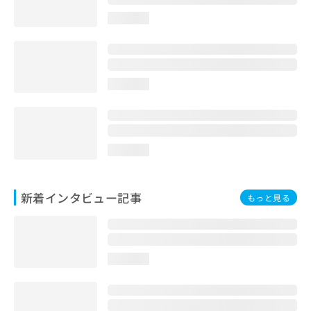
loading...
loading...
loading...
新着インタビュー記事
もっと見る
loading...