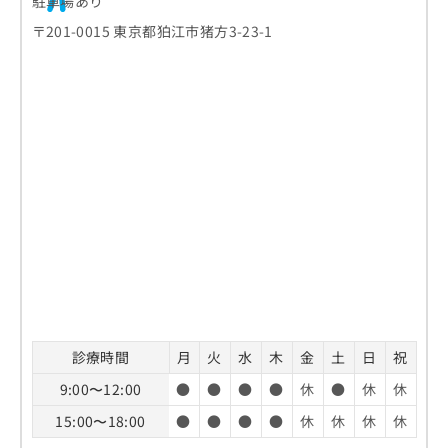
駐車場あり
〒201-0015 東京都狛江市猪方3-23-1
診療時間
月
火
水
木
金
土
日
祝
9:00〜12:00
●
●
●
●
休
●
休
休
15:00〜18:00
●
●
●
●
休
休
休
休