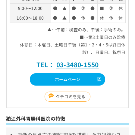
9:00〜12:00
●
▲
●
休
●
■
休
休
16:00〜18:00
●
▲
●
休
●
休
休
休
▲…午前：検査のみ、午後：手術のみ。
■…第3土曜日のみ診療
休診日：木曜日、土曜日午後（第1・2・4・5は終日休
診）、日曜日、祝祭日
TEL：
03-3480-1550
ホームページ
クチコミを見る
狛江外科胃腸科医院の特徴
画像の見え方の複数技術を搭載した内視鏡シス