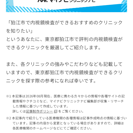
ッ
は
ク
こ
ナ
ち
ビ
「狛江市で内視鏡検査ができるおすすめのクリニック
ら
に
を知りたい」
関
広
というあなたに、東京都狛江市で評判の内視鏡検査が
す
広
告
る
告
できるクリニックを厳選してご紹介します。
代
お
出
理
問
稿
店
い
また、各クリニックの強みやこだわりなども記載して
の
合
の
お
いますので、東京都狛江市で内視鏡検査ができるクリ
わ
方
問
ニックを探す際の参考になれば幸いです。
せ
い
は
は
合
こ
こ
わ
ち
本記事は2026年08月現在、医療に携わる方々からの情報や各種サイトの記
ち
せ
ら
載情報やクチコミなど、マイナビクリニックナビ編集部が収集・リサーチ
ら
は
した情報に基づいて作成しています。
こ
詳しくは
記事制作ポリシー
をご覧ください。
こち
ち
広
本記事内で紹介している医療機関の各種情報は記事作成時点の情報に基づい
らは
広
ら
ています。記事の内容から変更となっている場合がありますので、詳細は
告
マイ
各医療機関のホームページなどにてご確認ください。
告
出
ナビ