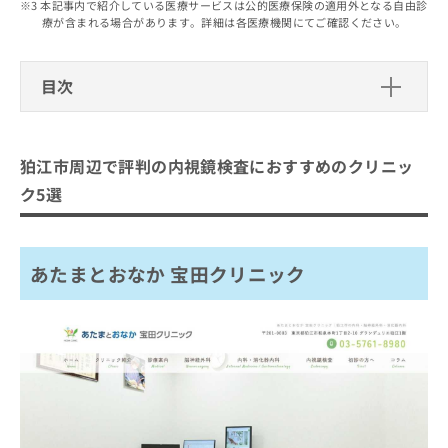
出
本記事内で紹介している医療サービスは公的医療保険の適用外となる自由診
稿
クリ
資
療が含まれる場合があります。詳細は各医療機関にてご確認ください。
稿
ニッ
の
料
クナ
の
お
の
ビサ
お
問
ご
イト
目次
問
い
請
への
い
合
お問
求
狛江市周辺で評判の内視鏡検査におす
合
合せ
わ
は
フォ
わ
すめのクリニック5選
せ
こ
ーム
狛江市周辺で評判の内視鏡検査におすすめのクリニッ
せ
は
ち
とな
あたまとおなか 宝田クリニック
は
こ
ら
ク5選
りま
こ
ち
狛江外科胃腸科医院
す。
ち
ら
クリ
無
小幡医院
ら
ニッ
料
クの
あたまとおなか 宝田クリニック
喜多見駅前内科クリニック
資
情
予
料
報
約・
登戸なかたに消化器・糖尿病内科
の
症状
拡
のご
ご
充
まとめ：狛江市周辺で評判の内視鏡検査におす
相談
請
の
など
すめのクリニック5選
求
お
はで
は
申
きま
こ
せん
し
ので
ち
込