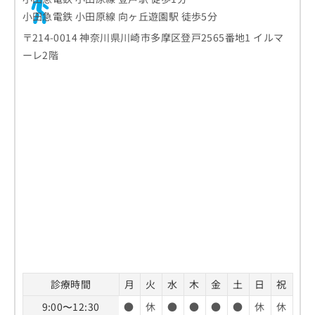
小田急電鉄 小田原線 向ヶ丘遊園駅 徒歩5分
〒214-0014 神奈川県川崎市多摩区登戸2565番地1 イルマ
ーレ2階
診療時間
月
火
水
木
金
土
日
祝
9:00〜12:30
●
休
●
●
●
●
休
休