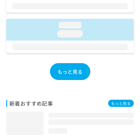
ご了
ら
み
承く
は
ださ
こ
無
い。
ち
料
loading...
ら
情
loading...
報
拡
掲
充
載
の
情
お
報
申
の
もっと見る
し
修
込
正
み
は
は
こ
こ
ち
新着おすすめ記事
もっと見る
ち
ら
ら
そ
の
loading...
他
の