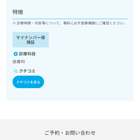
ッ
は
ク
こ
特徴
ナ
ち
ビ
診療時間・内容等について、事前に必ず医療機関にご確認ください。
ら
に
関
マイナンバー保
広
す
広
険証
告
る
告
代
お
診療科目
出
理
問
稿
皮膚科
店
い
の
クチコミ
合
の
お
わ
方
問
クチコミを見る
せ
い
は
は
合
こ
こ
わ
ち
ち
せ
ら
ら
は
こ
こち
ち
広
らは
広
ら
告
ご予約・お問い合わせ
マイ
告
出
ナビ