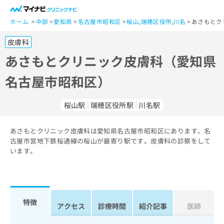
一
般
ホーム
中部
愛知県
名古屋市昭和区
桜山
,
瑞穂区役所
,
川名
あさもとク
ユ
皮膚科
ー
ザ
あさもとクリニック皮膚科（愛知県
ー
名古屋市昭和区）
の
方
は
桜山駅
瑞穂区役所駅
川名駅
こ
ち
あさもとクリニック皮膚科は愛知県名古屋市昭和区にあります。名
ら
古屋市営地下鉄桜通線の桜山が最寄り駅です。皮膚科の診察をして
います。
医
マ
療
イ
関
ナ
係
ビ
者
ク
特徴
アクセス
診療時間
紹介記事
医師
の
リ
方
ニ