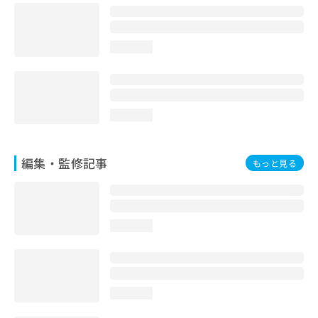
お
問
い
loading...
合
わ
せ
は
こ
loading...
ち
ら
編集・監修記事
もっと見る
loading...
loading...