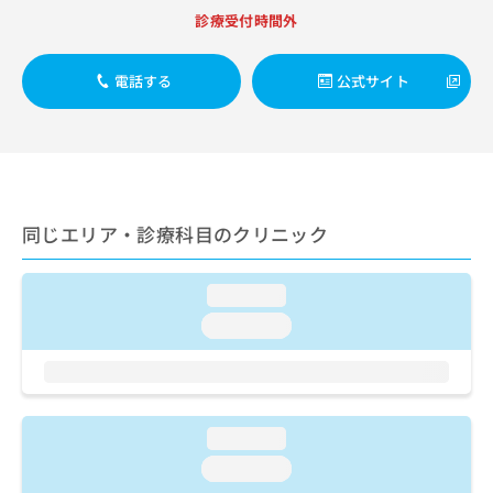
出
稿
クリ
資
診療受付時間外
稿
ニッ
の
料
クナ
の
お
の
ビサ
お
問
ご
電話する
公式サイト
イト
問
い
請
への
い
合
お問
求
合
合せ
わ
は
フォ
わ
せ
こ
ーム
せ
は
ち
とな
は
こ
ら
りま
こ
ち
同じエリア・診療科目のクリニック
す。
ち
ら
クリ
無
ら
ニッ
料
クの
loading...
資
情
予
料
loading...
報
約・
の
症状
拡
のご
ご
充
相談
請
の
など
求
お
はで
は
申
loading...
きま
こ
せん
し
loading...
ので
ち
込