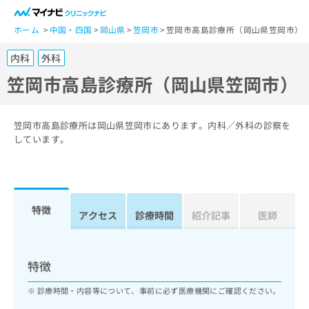
一
般
ホーム
中国・四国
岡山県
笠岡市
笠岡市高島診療所（岡山県笠岡市）
ユ
内科
外科
ー
ザ
笠岡市高島診療所（岡山県笠岡市）
ー
の
方
笠岡市高島診療所は岡山県笠岡市にあります。内科／外科の診察を
は
しています。
こ
ち
ら
特徴
医
アクセス
診療時間
紹介記事
医師
マ
療
イ
関
ナ
係
ビ
特徴
者
ク
の
リ
診療時間・内容等について、事前に必ず医療機関にご確認ください。
方
ニ