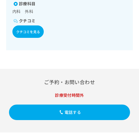
ッ
診療科目
は
ク
こ
内科 外科
ナ
ち
クチコミ
ビ
ら
に
クチコミを見る
関
広
す
広
告
る
告
代
お
出
理
問
稿
店
い
の
合
の
お
わ
方
問
ご予約・お問い合わせ
せ
い
は
は
合
こ
診療受付時間外
こ
わ
ち
ち
せ
ら
ら
は
電話する
こ
こち
ち
広
らは
広
ら
告
マイ
告
出
ナビ