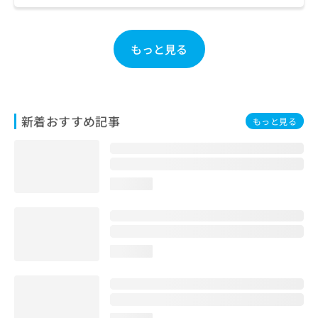
ご了
ら
み
承く
は
ださ
こ
無
い。
もっと見る
ち
料
ら
情
報
拡
掲
充
載
新着おすすめ記事
もっと見る
の
情
お
報
申
の
し
修
込
正
loading...
み
は
は
こ
こ
ち
ち
ら
ら
loading...
そ
の
他
の