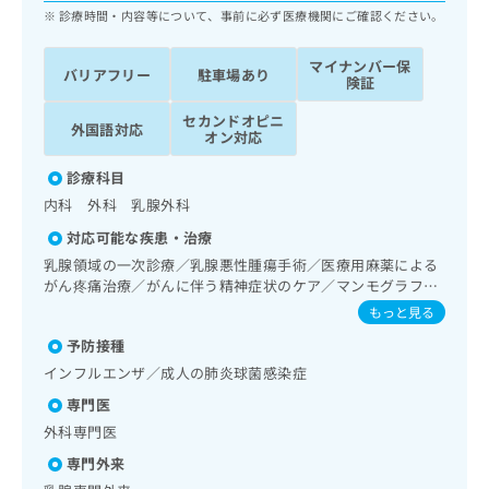
ッ
は
診療時間・内容等について、事前に必ず医療機関にご確認ください。
ク
こ
ナ
ち
マイナンバー保
バリアフリー
駐車場あり
ビ
険証
ら
に
関
セカンドオピニ
外国語対応
広
オン対応
す
広
告
る
告
診療科目
代
お
出
理
内科 外科 乳腺外科
問
稿
店
い
の
対応可能な疾患・治療
合
の
お
乳腺領域の一次診療／乳腺悪性腫瘍手術／医療用麻薬による
わ
方
問
がん疼痛治療／がんに伴う精神症状のケア／マンモグラフィ
せ
い
は
ー検査（乳房撮影）／漢方薬の処方／外来における化学療法
もっと見る
は
合
こ
こ
わ
予防接種
ち
ち
せ
ら
インフルエンザ／成人の肺炎球菌感染症
ら
は
専門医
こ
こち
ち
外科専門医
広
らは
広
ら
告
マイ
専門外来
告
出
ナビ