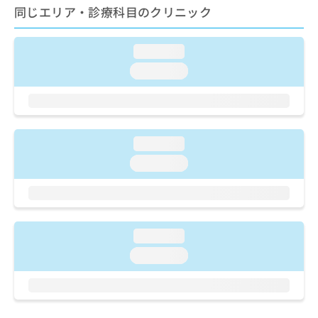
ご了
ら
み
同じエリア・診療科目のクリニック
承く
は
ださ
こ
無
い。
ち
loading...
料
ら
情
loading...
報
拡
掲
充
載
の
情
お
報
loading...
申
の
loading...
し
修
込
正
み
は
は
こ
こ
ち
loading...
ち
ら
ら
loading...
そ
の
他
の