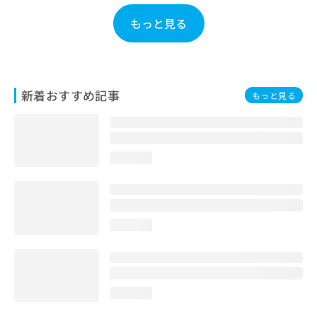
お
もっと見る
問
い
合
わ
せ
新着おすすめ記事
は
もっと見る
こ
ち
ら
loading...
loading...
loading...