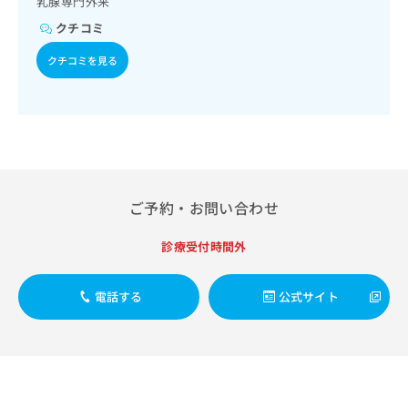
乳腺専門外来
出
稿
クリ
資
稿
ニッ
の
クチコミ
料
クナ
の
お
の
ビサ
お
クチコミを見る
問
ご
イト
問
い
請
への
い
合
お問
求
合
合せ
わ
は
フォ
わ
せ
こ
ーム
せ
は
ち
とな
は
こ
ら
りま
こ
ち
す。
ち
ご予約・お問い合わせ
ら
クリ
無
ら
ニッ
料
クの
診療受付時間外
資
情
予
料
報
約・
の
症状
拡
電話する
公式サイト
のご
ご
充
相談
請
の
など
求
お
はで
は
申
きま
こ
せん
し
ので
ち
込