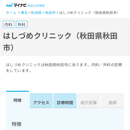
一
般
ホーム
東北
秋田県
秋田市
はしづめクリニック（秋田県秋田市）
ユ
内科
外科
ー
ザ
はしづめクリニック（秋田県秋田
ー
市）
の
方
は
こ
はしづめクリニックは秋田県秋田市にあります。内科／外科の診察
ち
をしています。
ら
医
マ
療
イ
特徴
関
アクセス
診療時間
紹介記事
医師
ナ
係
ビ
者
ク
の
リ
特徴
方
ニ