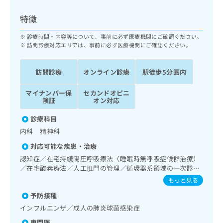
ッ
は
ク
こ
特徴
ナ
ち
ビ
診療時間・内容等について、事前に必ず医療機関にご確認ください。
ら
に
訪問診療対応エリアは、事前に必ず医療機関にご確認ください。
関
広
す
広
告
訪問診療
オンライン診療
駅徒歩5分圏内
る
告
代
お
出
マイナンバー保
セカンドオピニ
理
問
稿
険証
オン対応
店
い
の
合
の
お
診療科目
わ
方
問
内科 精神科
せ
い
は
は
合
対応可能な疾患・治療
こ
こ
わ
認知症／在宅持続陽圧呼吸療法（睡眠時無呼吸症候群治療）
ち
ち
せ
／在宅酸素療法／人工肛門の管理／循環器系領域の一次診療
ら
ら
は
／ホルター型心電図検査／インスリン療法／糖尿病患者教育
もっと見る
こ
（食事療法、運動療法、自己血糖測定）／糖尿病による合併
こち
予防接種
ち
症に対する継続的な管理及び指導／医療用麻薬によるがん疼
広
らは
広
ら
痛治療／がんに伴う精神症状のケア／在宅における看取り
告
インフルエンザ／成人の肺炎球菌感染症
マイ
告
出
ナビ
専門医