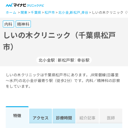
一
般
ホーム
関東
千葉県
松戸市
北小金
,
新松戸
,
幸谷
しいの木クリニック（
ユ
内科
精神科
ー
ザ
しいの木クリニック（千葉県松戸
ー
市）
の
方
は
北小金駅
新松戸駅
幸谷駅
こ
ち
しいの木クリニックは千葉県松戸市にあります。JR常磐線(日暮里
ら
～水戸)の北小金が最寄り駅（徒歩2分）です。内科／精神科の診察
をしています。
医
マ
療
イ
関
ナ
係
ビ
者
ク
特徴
アクセス
診療時間
紹介記事
医師
の
リ
方
ニ