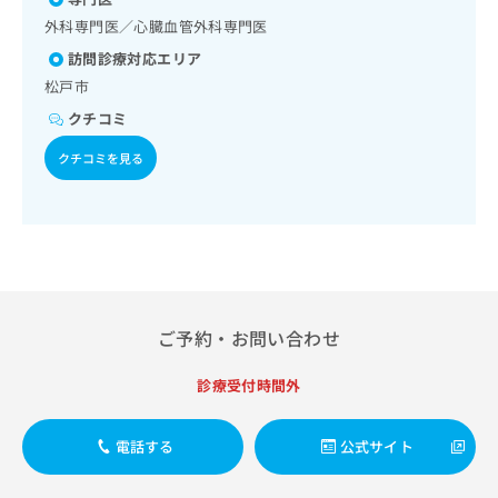
出
稿
クリ
資
外科専門医／心臓血管外科専門医
稿
ニッ
の
料
クナ
の
お
の
訪問診療対応エリア
ビサ
お
問
ご
イト
松戸市
問
い
請
への
い
クチコミ
合
お問
求
合
合せ
わ
は
クチコミを見る
フォ
わ
せ
こ
ーム
せ
は
ち
とな
は
こ
ら
りま
こ
ち
す。
ち
ら
クリ
無
ら
ニッ
料
クの
資
情
予
料
報
約・
ご予約・お問い合わせ
の
症状
拡
のご
ご
充
診療受付時間外
相談
請
の
など
求
お
はで
は
申
きま
電話する
公式サイト
こ
せん
し
ので
ち
込