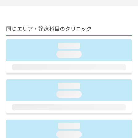
ご了
ら
み
承く
は
ださ
こ
無
い。
ち
料
同じエリア・診療科目のクリニック
ら
情
報
拡
掲
loading...
充
載
の
情
loading...
お
報
申
の
し
修
込
正
み
は
loading...
は
こ
loading...
こ
ち
ち
ら
ら
そ
の
loading...
他
loading...
の