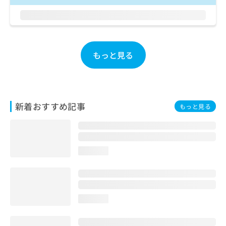
お
問
い
合
わ
もっと見る
せ
は
こ
ち
ら
新着おすすめ記事
もっと見る
loading...
loading...