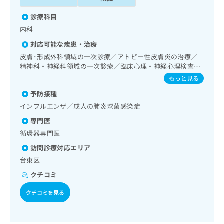
出
稿
クリ
資
稿
ニッ
の
料
診療科目
クナ
の
お
の
内科
ビサ
お
問
ご
イト
問
い
対応可能な疾患・治療
請
への
い
合
お問
求
皮膚･形成外科領域の一次診療／アトピー性皮膚炎の治療／
合
合せ
わ
は
精神科・神経科領域の一次診療／臨床心理・神経心理検査／
フォ
わ
せ
こ
禁煙指導（ニコチン依存症管理）／睡眠障害／アルコール依
もっと見る
ーム
せ
は
存症／神経症性障害（強迫性障害、不安障害、パニック障害
ち
とな
は
予防接種
こ
等）／認知症／呼吸器領域の一次診療／在宅持続陽圧呼吸療
ら
りま
こ
ち
法（睡眠時無呼吸症候群治療）／在宅酸素療法／消化器系領
す。
インフルエンザ／成人の肺炎球菌感染症
ち
域の一次診療／循環器系領域の一次診療／ホルター型心電図
ら
クリ
無
専門医
ら
ニッ
検査／ペースメーカー管理／腎･泌尿器系領域の一次診療／
料
クの
内分泌･代謝･栄養領域の一次診療／内分泌機能検査／インス
循環器専門医
資
情
予
リン療法／糖尿病患者教育（食事療法、運動療法、自己血糖
料
訪問診療対応エリア
報
約・
測定）／糖尿病による合併症に対する継続的な管理及び指導
の
症状
拡
台東区
／医療用麻薬によるがん疼痛治療／がんに伴う精神症状のケ
のご
ご
充
ア／漢方薬の処方
相談
クチコミ
請
の
など
求
お
はで
クチコミを見る
は
申
きま
こ
せん
し
ので
ち
込