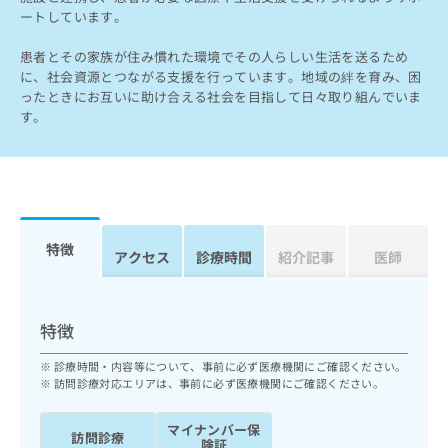
ッ
は
ートしています。
ク
こ
ナ
ち
患者とその家族が住み慣れた環境でその人らしい生活を送るため
ビ
に、社会資源とつながる支援を行っています。地域の絆を育み、困
ら
に
ったときにお互いに助け合える社会を目指して日々取り組んでいま
関
す。
広
す
広
告
る
告
代
お
出
理
問
稿
店
い
の
合
の
お
特徴
わ
方
問
アクセス
診療時間
紹介記事
医師
せ
い
は
は
合
こ
こ
わ
ち
特徴
ち
せ
ら
ら
は
診療時間・内容等について、事前に必ず医療機関にご確認ください。
こ
訪問診療対応エリアは、事前に必ず医療機関にご確認ください。
こち
ち
広
らは
広
ら
告
マイ
マイナンバー保
告
出
訪問診療
ナビ
険証