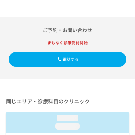
ご了
ら
み
承く
は
ださ
こ
無
い。
ち
料
ら
情
ご予約・お問い合わせ
報
拡
掲
まもなく診療受付開始
充
載
の
情
お
報
電話する
申
の
し
修
込
正
み
は
は
こ
こ
ち
同じエリア・診療科目のクリニック
ち
ら
ら
そ
loading...
の
loading...
他
の