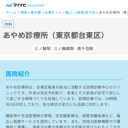
一
般
ホーム
関東
東京都
台東区
三ノ輪
,
三ノ輪橋
,
南千住
あやめ診療所（東
ユ
内科
ー
ザ
あやめ診療所（東京都台東区）
ー
の
三ノ輪駅
三ノ輪橋駅
南千住駅
方
は
こ
ち
医院紹介
ら
あやめ診療所は、台東区竜泉を拠点に活動する訪問診療中心のクリ
医
マ
ニックです。外来は完全予約制で、患者とその家族が自宅で安心し
療
イ
て過ごせる環境づくりを目指しています。訪問診療では、24時間
関
ナ
365日対応しており、急な病状の変化にも迅速に対応します。
係
ビ
者
ク
糖尿病や生活習慣病の管理、在宅酸素療法、経管栄養指導など、幅
の
リ
広い医療サービスを提供しています。また、地域の医療機関や介護
方
ニ
施設と連携し、患者が必要な医療や生活支援を受けられるようサポ