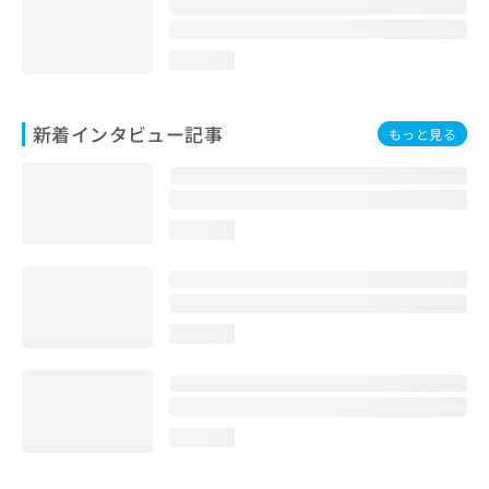
loading...
新着インタビュー記事
もっと見る
loading...
loading...
loading...