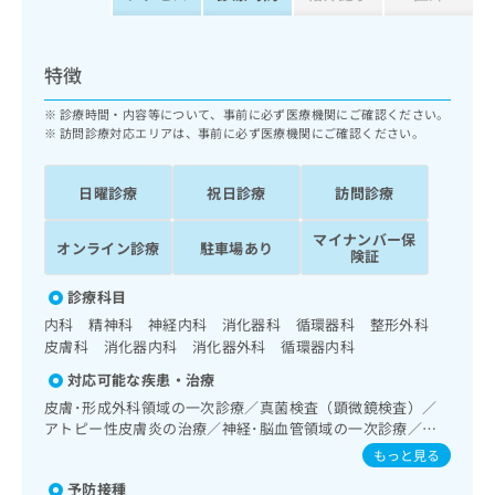
ッ
は
ク
こ
ナ
ち
特徴
ビ
ら
に
診療時間・内容等について、事前に必ず医療機関にご確認ください。
関
広
訪問診療対応エリアは、事前に必ず医療機関にご確認ください。
す
広
告
る
告
代
お
出
日曜診療
祝日診療
訪問診療
理
問
稿
店
い
の
マイナンバー保
オンライン診療
駐車場あり
合
の
険証
お
わ
方
問
診療科目
せ
い
は
は
合
内科 精神科 神経内科 消化器科 循環器科 整形外科
こ
こ
わ
皮膚科 消化器内科 消化器外科 循環器内科
ち
ち
せ
ら
対応可能な疾患・治療
ら
は
皮膚･形成外科領域の一次診療／真菌検査（顕微鏡検査）／
こ
アトピー性皮膚炎の治療／神経･脳血管領域の一次診療／精
こち
ち
広
らは
神科・神経科領域の一次診療／認知症／耳鼻咽喉領域の一次
もっと見る
広
ら
告
マイ
診療／呼吸器領域の一次診療／在宅持続陽圧呼吸療法（睡眠
告
出
ナビ
予防接種
時無呼吸症候群治療）／在宅酸素療法／消化器系領域の一次