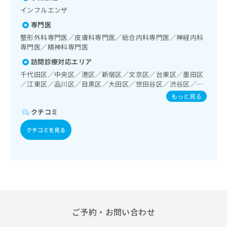
出
稿
クリ
資
診療／肝･胆道・膵臓領域の一次診療／循環器系領域の一次
インフルエンザ
稿
ニッ
の
料
診療／ホルター型心電図検査／ペースメーカー管理／腎･泌
クナ
の
お
専門医
の
尿器系領域の一次診療／内分泌･代謝･栄養領域の一次診療／
ビサ
お
問
ご
インスリン療法／糖尿病患者教育（食事療法、運動療法、自
整形外科専門医／皮膚科専門医／総合内科専門医／神経内科
イト
問
い
請
己血糖測定）／血液・免疫系領域の一次診療／筋・骨格系及
専門医／精神科専門医
への
い
合
お問
び外傷領域の一次診療
求
訪問診療対応エリア
合
合せ
わ
は
フォ
わ
千代田区／中央区／港区／新宿区／文京区／台東区／墨田区
せ
こ
ーム
せ
／江東区／品川区／目黒区／大田区／世田谷区／渋谷区／中
は
ち
とな
野区／杉並区／豊島区／北区／荒川区／板橋区／練馬区／足
は
こ
もっと見る
ら
りま
立区／葛飾区／江戸川区／西東京市／武蔵野市／三鷹市／調
こ
ち
す。
クチコミ
布市／狛江市／川崎市多摩区／川崎市宮前区／川崎市高津区
ち
ら
クリ
無
／川崎市中原区／川崎市幸区／和光市／戸田市
ら
ニッ
クチコミを見る
料
クの
資
情
予
料
報
約・
の
症状
拡
のご
ご
充
相談
請
の
など
求
お
はで
は
申
きま
こ
ご予約・お問い合わせ
せん
し
ので
ち
込