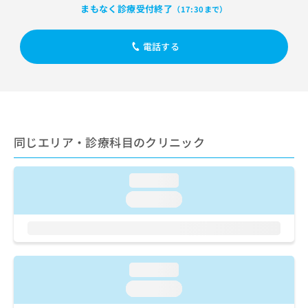
ご了
ら
み
まもなく診療受付終了
（17:30まで）
承く
は
ださ
こ
無
い。
電話する
ち
料
ら
情
報
拡
掲
充
載
の
情
お
報
同じエリア・診療科目のクリニック
申
の
し
修
込
正
loading...
み
は
loading...
は
こ
こ
ち
ち
ら
ら
そ
loading...
の
loading...
他
の