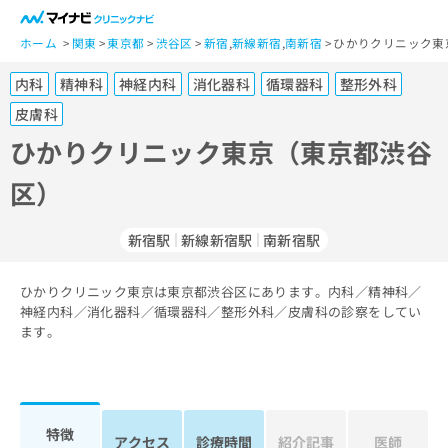
一
般
ホーム
関東
東京都
渋谷区
新宿
,
新線新宿
,
南新宿
ひかりクリニック東
ユ
内科
精神科
神経内科
消化器科
循環器科
整形外科
ー
ザ
皮膚科
ー
ひかりクリニック東京（東京都渋谷
の
方
区）
は
こ
新宿駅
新線新宿駅
南新宿駅
ち
ら
ひかりクリニック東京は東京都渋谷区にあります。内科／精神科／
医
神経内科／消化器科／循環器科／整形外科／皮膚科の診察をしてい
マ
療
ます。
イ
関
ナ
係
ビ
者
ク
の
リ
特徴
方
ニ
アクセス
診療時間
紹介記事
医師