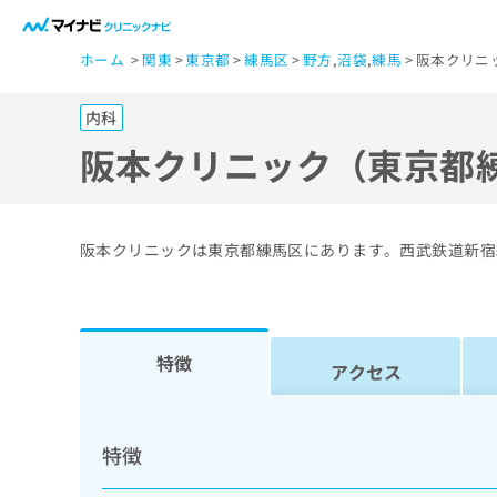
一
ホーム
関東
東京都
練馬区
野方
,
沼袋
,
練馬
阪本クリニ
般
ユ
内科
ー
ザ
阪本クリニック（東京都
ー
の
方
阪本クリニックは東京都練馬区にあります。西武鉄道新宿
は
こ
ち
ら
特徴
アクセス
医
マ
療
イ
特徴
ナ
関
ビ