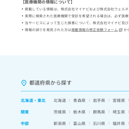
【医療機関の情報について】
ち
み
掲載している情報は、株式会社マイナビおよび株式会社ウェルネ
ら
は
実際に検索された医療機関で受診を希望される場合は、必ず医療
こ
ち
当サービスによって生じた損害について、株式会社マイナビ及び
そ
ら
情報の誤りを発見された方は
掲載情報の修正依頼フォーム
か
の
他
の
お
問
い
合
わ
せ
都道府県から探す
は
こ
ち
北海道
・
東北
北海道
青森県
岩手県
宮城県
ら
関東
茨城県
栃木県
群馬県
埼玉県
中部
新潟県
富山県
石川県
福井県