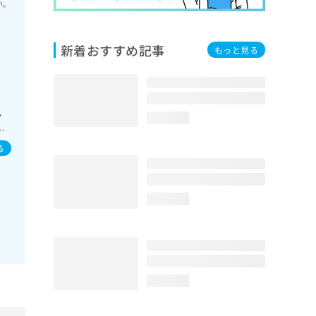
い。
新着おすすめ記事
もっと見る
・
loading...
眠
療／
る
の一
骨
loading...
方
loading...