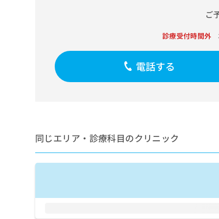
せ
こち
ち
らは
は
ご
マイ
こ
ら
ナビ
ち
クリ
診療受付時間外
ら
ニッ
クナ
広
ビサ
電話する
広
資
イト
告
告
への
料
出
出
お問
の
稿
合せ
稿
ご
の
フォ
の
請
お
ーム
お
求
問
とな
問
りま
は
い
い
す。
同じエリア・診療科目のクリニック
こ
合
合
クリ
ち
わ
ニッ
わ
ら
せ
クの
せ
は
予
は
約・
こ
こ
無
症状
ち
ち
のご
料
ら
相談
ら
情
など
報
はで