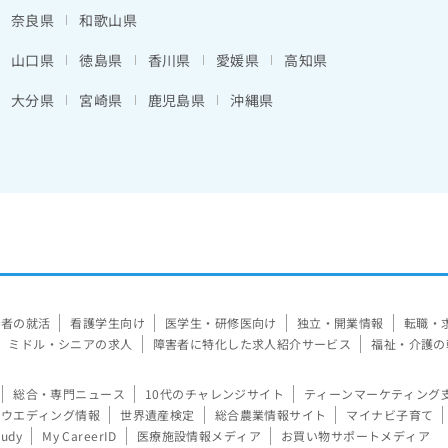
奈良県
和歌山県
山口県
徳島県
香川県
愛媛県
高知県
大分県
宮崎県
鹿児島県
沖縄県
験者の就活
看護学生向け
医学生・研修医向け
独立・開業情報
転職・
ミドル・シニアの求人
障害者に特化した求人紹介サービス
福祉・介護の
総合・専門ニュース
10代のチャレンジサイト
ティーンマーケティング
ウエディング情報
世界遺産検定
総合農業情報サイト
マイナビ子育て
tudy
My CareerID
医療施設情報メディア
お買い物サポートメディア