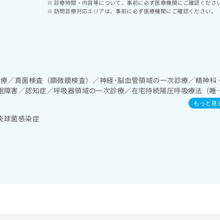
診療時間・内容等について、事前に必ず医療機関にご確認くださ
訪問診療対応エリアは、事前に必ず医療機関にご確認ください。
診療／真菌検査（顕微鏡検査）／神経･脳血管領域の一次診療／精神科
眠障害／認知症／呼吸器領域の一次診療／在宅持続陽圧呼吸療法（睡
宅酸素療法／消化器系領域の一次診療／肝･胆道・膵臓領域の一次診
もっと見
腎･泌尿器系領域の一次診療／尿失禁の治療／内分泌･代謝･栄養領域
炎球菌感染症
インスリン療法／糖尿病患者教育（食事療法、運動療法、自己血糖測
に対する継続的な管理及び指導／血液・免疫系領域の一次診療／筋・
療／医療用麻薬によるがん疼痛治療／がんに伴う精神症状のケア／漢
取り