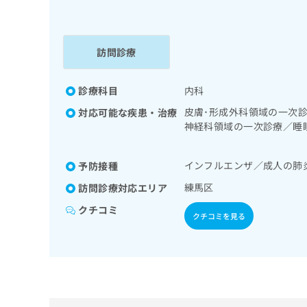
係
ク
者
リ
の
ニ
ッ
訪問診療
方
ク
は
ナ
こ
診療科目
内科
ビ
ち
に
皮膚･形成外科領域の一次
対応可能な疾患・治療
関
ら
神経科領域の一次診療／睡
す
時無呼吸症候群治療）／在
る
循環器系領域の一次診療／
お
インフルエンザ／成人の肺
予防接種
広
次診療／内分泌機能検査／
広
問
定）／糖尿病による合併症
告
告
練馬区
訪問診療対応エリア
い
格系及び外傷領域の一次診
出
代
合
クチコミ
薬の処方／在宅における看
稿
わ
クチコミを見る
理
の
せ
店
お
は
の
問
こ
い
方
ち
合
ら
は
わ
こ