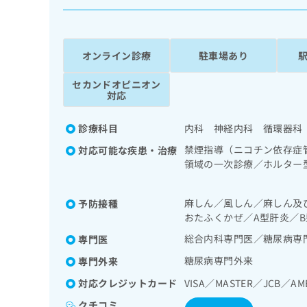
係
ク
者
リ
の
ニ
ッ
方
オンライン診療
駐車場あり
ク
は
ナ
セカンドオピニオン
こ
ビ
対応
ち
に
関
ら
診療科目
内科 神経内科 循環器科
す
る
禁煙指導（ニコチン依存症
対応可能な疾患・治療
お
領域の一次診療／ホルター
広
広
問
次診療／内分泌機能検査／
告
告
い
定）／糖尿病による合併症
出
代
合
麻しん／風しん／麻しん及
予防接種
稿
わ
おたふくかぜ／A型肝炎／B
理
の
せ
店
総合内科専門医／糖尿病専
専門医
お
は
の
問
こ
糖尿病専門外来
専門外来
い
方
ち
合
対応クレジットカード
VISA／MASTER／JCB／AM
ら
は
わ
こ
クチコミ