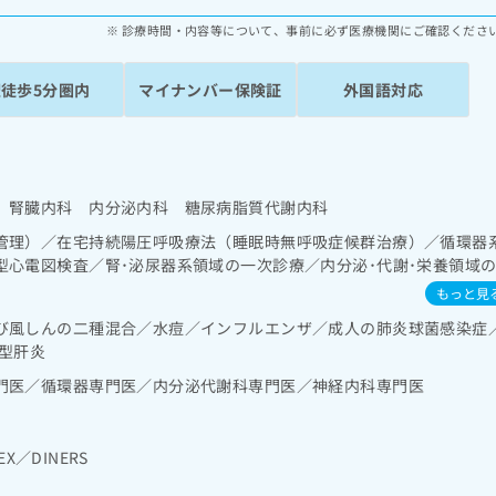
診療時間・内容等について、事前に必ず医療機関にご確認くださ
駅徒歩5分圏内
マイナンバー保険証
外国語対応
 腎臓内科 内分泌内科 糖尿病脂質代謝内科
管理）／在宅持続陽圧呼吸療法（睡眠時無呼吸症候群治療）／循環器
型心電図検査／腎･泌尿器系領域の一次診療／内分泌･代謝･栄養領域
インスリン療法／糖尿病患者教育（食事療法、運動療法、自己血糖測
もっと見
に対する継続的な管理及び指導
び風しんの二種混合／水痘／インフルエンザ／成人の肺炎球菌感染症
型肝炎
門医／循環器専門医／内分泌代謝科専門医／神経内科専門医
EX／DINERS