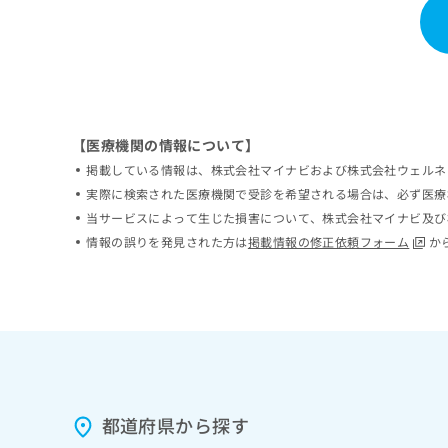
ち
み
ら
は
こ
ち
そ
ら
の
他
【医療機関の情報について】
の
掲載している情報は、株式会社マイナビおよび株式会社ウェルネ
お
問
実際に検索された医療機関で受診を希望される場合は、必ず医療
い
当サービスによって生じた損害について、株式会社マイナビ及び
合
情報の誤りを発見された方は
掲載情報の修正依頼フォーム
か
わ
せ
は
こ
ち
ら
都道府県から探す