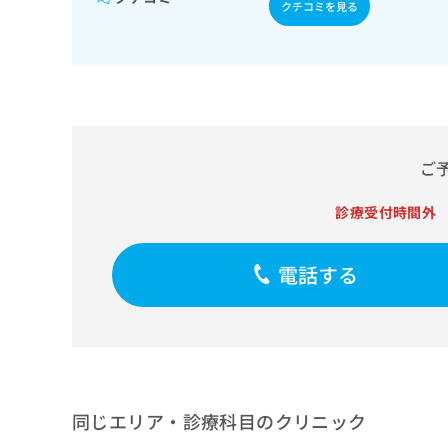
せ
こち
クチコミを見る
ち
らは
は
マイ
こ
ら
ナビ
ち
クリ
ら
ニッ
クナ
広
ビサ
広
資
イト
告
告
への
料
出
ご
出
お問
の
稿
合せ
稿
ご
の
フォ
診療受付時間外
の
請
お
ーム
お
求
問
とな
問
りま
は
い
電話する
い
す。
こ
合
合
クリ
ち
わ
ニッ
わ
ら
せ
クの
せ
は
予
は
約・
こ
こ
無
症状
ち
ち
のご
料
ら
相談
ら
情
同じエリア・診療科目のクリニック
など
報
はで