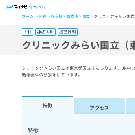
一
ホーム
関東
東京都
国立市
国立
クリニックみらい国立
般
ユ
内科
神経内科
循環器科
ー
ザ
クリニックみらい国立（
ー
の
方
クリニックみらい国立は東京都国立市にあります。JR中央
は
循環器科の診察をしています。
こ
ち
ら
特徴
アクセス
医
マ
療
イ
ナ
関
特徴
ビ