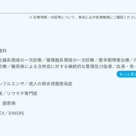
診療時間・内容等について、事前に必ず医療機関にご確認くださ
査科
化器系領域の一次診療／循環器系領域の一次診療／更年期障害治療／
次診療／糖尿病による合併症に対する継続的な管理及び指導／血液・免
格系及び外傷領域の一次診療
もっと見
ンフルエンザ／成人の肺炎球菌感染症
医／リウマチ専門医
 膠原病
EX／DINERS