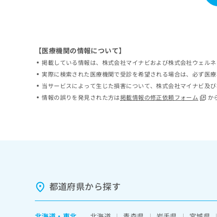
ち
み
ら
は
こ
ち
そ
ら
【医療機関の情報について】
の
掲載している情報は、株式会社マイナビおよび株式会社ウェルネ
他
の
実際に検索された医療機関で受診を希望される場合は、必ず医療
お
当サービスによって生じた損害について、株式会社マイナビ及び
問
情報の誤りを発見された方は
掲載情報の修正依頼フォーム
か
い
合
わ
せ
は
こ
ち
ら
都道府県から探す
北海道
・
東北
北海道
青森県
岩手県
宮城県