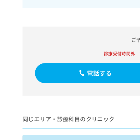
せ
こち
ち
らは
は
マイ
こ
ら
ナビ
ち
クリ
ら
ニッ
クナ
広
ビサ
ご
広
資
イト
告
告
への
料
出
診療受付時間外
出
お問
の
稿
合せ
稿
ご
の
フォ
の
請
お
ーム
電話する
お
求
問
とな
問
りま
は
い
い
す。
こ
合
合
クリ
ち
わ
ニッ
わ
ら
せ
クの
せ
は
予
は
約・
こ
こ
無
同じエリア・診療科目のクリニック
症状
ち
ち
のご
料
ら
相談
ら
情
など
報
はで