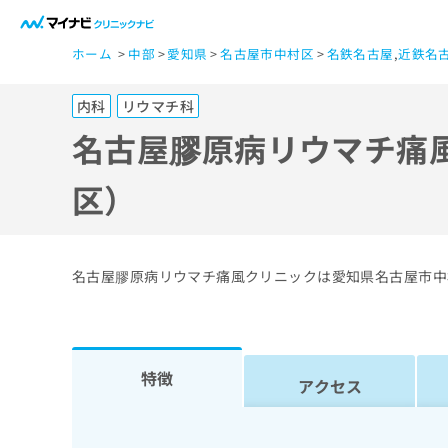
一
ホーム
中部
愛知県
名古屋市中村区
名鉄名古屋
,
近鉄名
般
ユ
内科
リウマチ科
ー
ザ
名古屋膠原病リウマチ痛
ー
の
区）
方
は
こ
名古屋膠原病リウマチ痛風クリニックは愛知県名古屋市中
ち
ら
医
特徴
マ
アクセス
療
イ
ナ
関
ビ