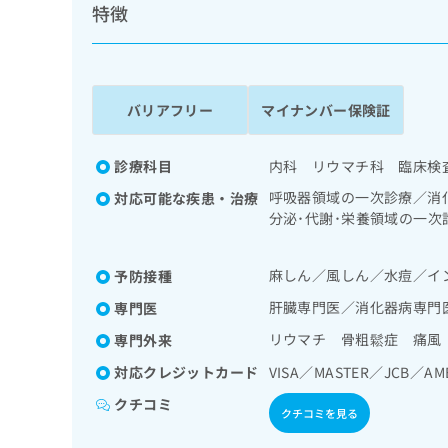
係
特徴
ク
者
リ
の
ニ
ッ
方
ク
は
バリアフリー
マイナンバー保険証
ナ
こ
ビ
ち
に
診療科目
内科 リウマチ科 臨床検
関
ら
す
呼吸器領域の一次診療／消
対応可能な疾患・治療
る
分泌･代謝･栄養領域の一
お
系領域の一次診療／筋・骨
広
広
問
告
告
い
麻しん／風しん／水痘／イ
予防接種
出
代
合
肝臓専門医／消化器病専門
専門医
稿
わ
理
の
せ
リウマチ 骨粗鬆症 痛風
専門外来
店
お
は
の
対応クレジットカード
VISA／MASTER／JCB／AM
問
こ
い
方
ち
クチコミ
合
クチコミを見る
ら
は
わ
こ