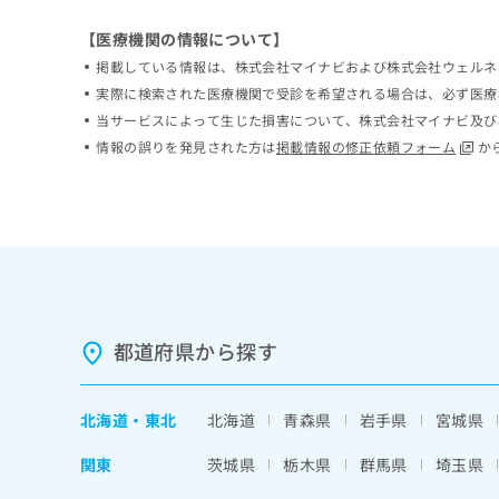
ち
み
【医療機関の情報について】
ら
は
こ
掲載している情報は、株式会社マイナビおよび株式会社ウェルネ
ち
実際に検索された医療機関で受診を希望される場合は、必ず医療
そ
ら
当サービスによって生じた損害について、株式会社マイナビ及び
の
他
情報の誤りを発見された方は
掲載情報の修正依頼フォーム
か
の
お
問
い
合
わ
せ
は
都道府県から探す
こ
ち
ら
北海道
・
東北
北海道
青森県
岩手県
宮城県
関東
茨城県
栃木県
群馬県
埼玉県