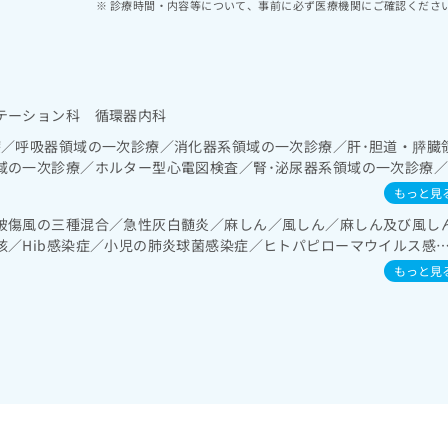
診療時間・内容等について、事前に必ず医療機関にご確認くださ
テーション科 循環器内科
療／呼吸器領域の一次診療／消化器系領域の一次診療／肝･胆道・膵臓
域の一次診療／ホルター型心電図検査／腎･泌尿器系領域の一次診療
次診療／血液・免疫系領域の一次診療／漢方薬の処方／在宅における看
もっと見
破傷風の三種混合／急性灰白髄炎／麻しん／風しん／麻しん及び風し
核／Hib感染症／小児の肺炎球菌感染症／ヒトパピローマウイルス感
／成人の肺炎球菌感染症／おたふくかぜ／A型肝炎／B型肝炎／ロタウ
もっと見