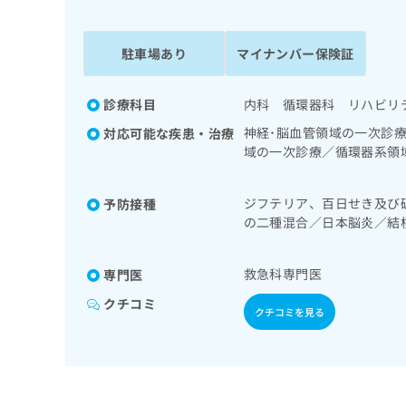
係
ク
者
リ
の
ニ
駐車場あり
マイナンバー保険証
ッ
方
ク
は
ナ
診療科目
内科 循環器科 リハビリ
こ
ビ
神経･脳血管領域の一次診
対応可能な疾患・治療
ち
に
域の一次診療／循環器系領
関
ら
分泌･代謝･栄養領域の一
す
り
る
ジフテリア、百日せき及び
予防接種
お
広
の二種混合／日本脳炎／結
広
問
症／水痘／インフルエンザ
告
告
い
ルス感染症
出
代
合
救急科専門医
専門医
稿
わ
理
の
せ
クチコミ
店
クチコミを見る
お
は
の
問
こ
い
方
ち
合
ら
は
わ
こ