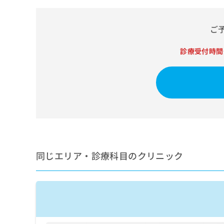
せ
こち
ち
らは
は
マイ
こ
ら
ナビ
ご
ち
クリ
ら
ニッ
診療受付時間
クナ
広
ビサ
広
資
イト
告
告
への
料
出
出
お問
の
稿
合せ
稿
ご
の
フォ
の
請
お
ーム
お
求
問
とな
問
りま
は
い
い
す。
こ
合
合
クリ
ち
わ
同じエリア・診療科目のクリニック
ニッ
わ
ら
せ
クの
せ
は
予
は
約・
こ
こ
無
症状
ち
ち
のご
料
ら
相談
ら
情
など
報
はで