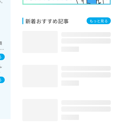
い。
新着おすすめ記事
もっと見る
領
／内
loading...
取
る
ん
染
イ
る
loading...
loading...