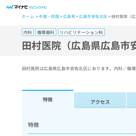
一
ホーム
中国・四国
広島県
広島市安佐北区
田村医院（広
般
ユ
内科
循環器科
リハビリテーション科
ー
ザ
田村医院（広島県広島市
ー
の
方
田村医院は広島県広島市安佐北区にあります。内科／循環
は
こ
ち
ら
特徴
アクセス
医
マ
療
イ
特徴
ナ
関
ビ