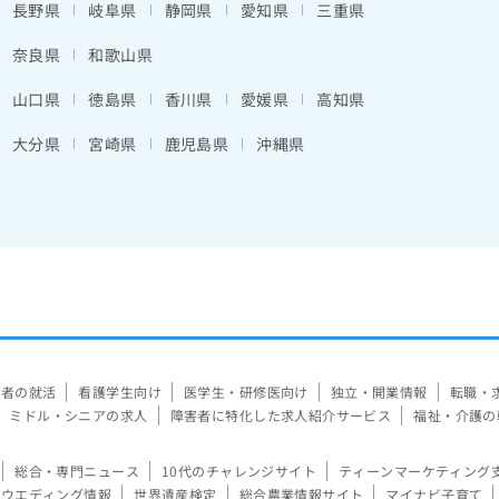
長野県
岐阜県
静岡県
愛知県
三重県
奈良県
和歌山県
山口県
徳島県
香川県
愛媛県
高知県
大分県
宮崎県
鹿児島県
沖縄県
験者の就活
看護学生向け
医学生・研修医向け
独立・開業情報
転職・
ミドル・シニアの求人
障害者に特化した求人紹介サービス
福祉・介護の
総合・専門ニュース
10代のチャレンジサイト
ティーンマーケティング
ウエディング情報
世界遺産検定
総合農業情報サイト
マイナビ子育て