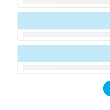
拡
資
きま
充
料
せん
の
ので
の
ご了
お
ご
承く
申
請
ださ
し
求
い。
込
は
み
こ
は
ち
こ
ら
ち
ら
無
料
掲
情
載
報
情
拡
報
充
の
の
修
お
正
申
は
し
こ
込