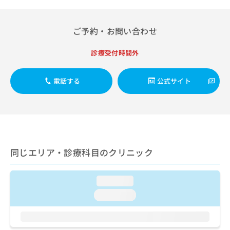
出
稿
クリ
資
稿
ニッ
の
料
クナ
の
お
の
ご予約・お問い合わせ
ビサ
お
問
ご
イト
問
い
請
への
診療受付時間外
い
合
お問
求
合
合せ
わ
は
フォ
わ
せ
こ
電話する
公式サイト
ーム
せ
は
ち
とな
は
こ
ら
りま
こ
ち
す。
ち
ら
クリ
無
ら
ニッ
料
クの
資
情
予
同じエリア・診療科目のクリニック
料
報
約・
の
症状
拡
のご
ご
充
相談
loading...
請
の
など
求
お
loading...
はで
は
申
きま
こ
せん
し
ので
ち
込