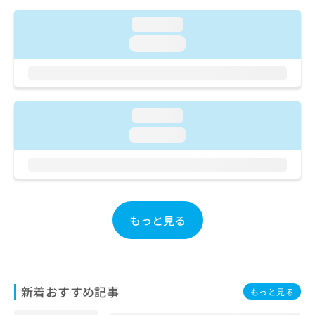
ご了
ら
み
承く
は
loading...
ださ
こ
無
い。
loading...
ち
料
ら
情
報
拡
掲
充
載
loading...
の
情
loading...
お
報
申
の
し
修
込
正
み
は
は
こ
もっと見る
こ
ち
ち
ら
ら
そ
の
新着おすすめ記事
もっと見る
他
の