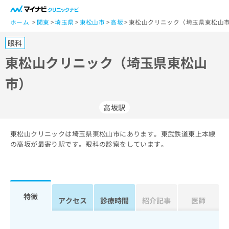
一
般
ホーム
関東
埼玉県
東松山市
高坂
東松山クリニック（埼玉県東松山市
ユ
眼科
ー
ザ
東松山クリニック（埼玉県東松山
ー
市）
の
方
は
高坂駅
こ
ち
東松山クリニックは埼玉県東松山市にあります。東武鉄道東上本線
ら
の高坂が最寄り駅です。眼科の診察をしています。
医
マ
療
イ
関
ナ
係
ビ
特徴
アクセス
診療時間
紹介記事
医師
者
ク
の
リ
方
ニ