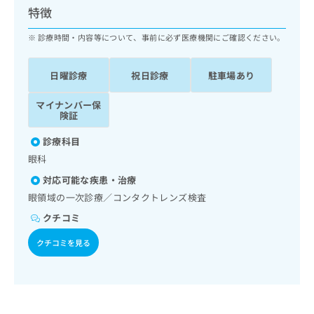
ッ
は
特徴
ク
こ
ナ
診療時間・内容等について、事前に必ず医療機関にご確認ください。
ち
ビ
ら
に
日曜診療
祝日診療
駐車場あり
関
広
す
広
告
マイナンバー保
る
告
険証
代
お
出
理
問
稿
診療科目
店
い
の
眼科
合
の
お
わ
方
問
対応可能な疾患・治療
せ
い
は
眼領域の一次診療／コンタクトレンズ検査
は
合
こ
こ
クチコミ
わ
ち
ち
せ
ら
クチコミを見る
ら
は
こ
こち
ち
広
らは
広
ら
告
マイ
告
出
ナビ