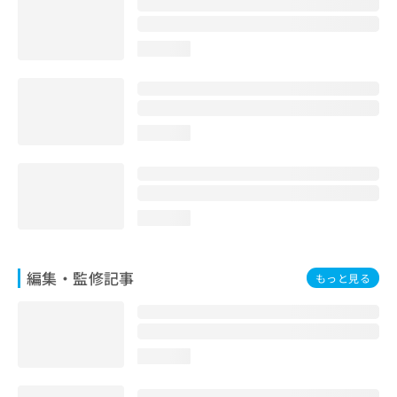
お
問
い
loading...
合
わ
せ
は
loading...
こ
ち
ら
loading...
編集・監修記事
もっと見る
loading...