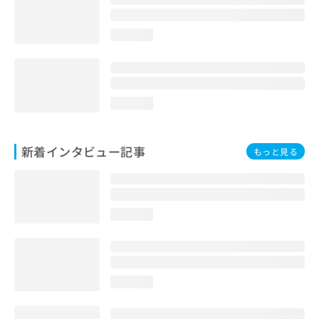
loading...
loading...
新着インタビュー記事
もっと見る
loading...
loading...