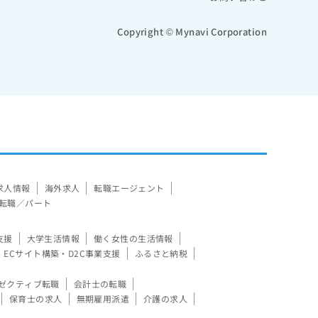
Copyright © Mynavi Corporation
求人情報
海外求人
転職エージェント
転職／パート
支援
大学生活情報
働く女性の生活情報
ECサイト構築・D2C事業支援
ふるさと納税
ゼクティブ転職
会計士の転職
保育士の求人
無期雇用派遣
介護の求人