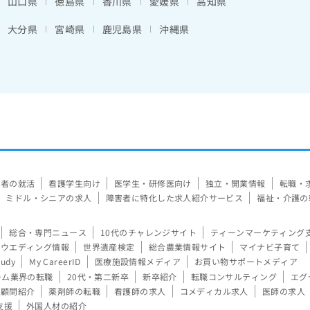
山口県
徳島県
香川県
愛媛県
高知県
大分県
宮崎県
鹿児島県
沖縄県
験者の就活
看護学生向け
医学生・研修医向け
独立・開業情報
転職・
ミドル・シニアの求人
障害者に特化した求人紹介サービス
福祉・介護の
総合・専門ニュース
10代のチャレンジサイト
ティーンマーケティング
ウエディング情報
世界遺産検定
総合農業情報サイト
マイナビ子育て
tudy
My CareerID
医療施設情報メディア
お買い物サポートメディア
ーム業界の転職
20代・第二新卒
新卒紹介
転職コンサルティング
エグ
顧問紹介
薬剤師の転職
看護師の求人
コメディカル求人
医師の求人
支援
外国人材の紹介