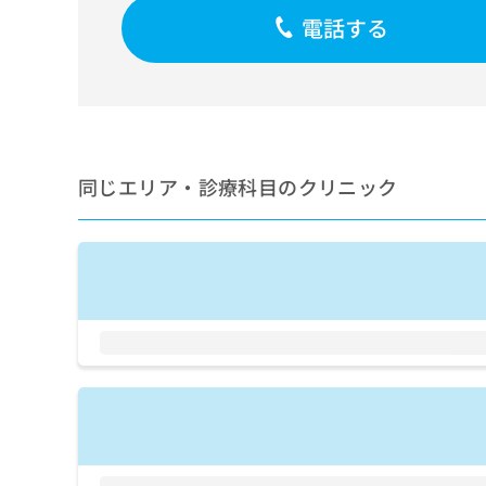
せ
こち
電話する
ち
らは
は
マイ
こ
ら
ナビ
ち
クリ
ら
ニッ
クナ
広
ビサ
広
資
イト
告
告
への
料
出
同じエリア・診療科目のクリニック
出
お問
の
稿
合せ
稿
ご
の
フォ
の
請
お
ーム
お
求
問
とな
問
りま
は
い
い
す。
こ
合
合
クリ
ち
わ
ニッ
わ
ら
せ
クの
せ
は
予
は
約・
こ
こ
無
症状
ち
ち
のご
料
ら
相談
ら
情
など
報
はで