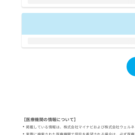
拡
資
きま
充
料
せん
の
ので
の
ご了
お
ご
承く
申
請
ださ
し
求
い。
込
は
み
こ
は
ち
こ
ら
ち
ら
無
料
掲
情
載
報
情
拡
報
充
の
の
修
お
【医療機関の情報について】
正
申
掲載している情報は、株式会社マイナビおよび株式会社ウェルネ
は
し
こ
実際に検索された医療機関で受診を希望される場合は、必ず医療
込