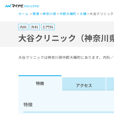
一
ホーム
関東
神奈川県
中郡大磯町
大磯
大谷クリニック
般
ユ
内科
外科
肛門科
ー
ザ
大谷クリニック（神奈川
ー
の
方
大谷クリニックは神奈川県中郡大磯町にあります。内科／
は
こ
ち
ら
特徴
アクセス
医
マ
療
イ
特徴
ナ
関
ビ