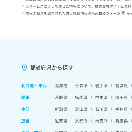
ち
み
当サービスによって生じた損害について、株式会社マイナビ及び
ら
は
情報の誤りを発見された方は
掲載情報の修正依頼フォーム
か
こ
ち
そ
ら
の
他
の
お
問
い
都道府県から探す
合
わ
せ
北海道
・
東北
北海道
青森県
岩手県
宮城県
は
こ
関東
茨城県
栃木県
群馬県
埼玉県
ち
ら
中部
新潟県
富山県
石川県
福井県
近畿
滋賀県
京都府
大阪府
兵庫県