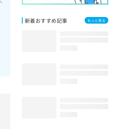
い。
新着おすすめ記事
もっと見る
loading...
loading...
loading...