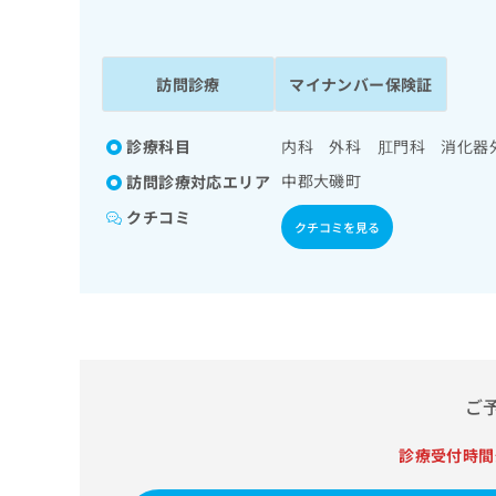
係
ク
者
リ
の
ニ
ッ
訪問診療
マイナンバー保険証
方
ク
は
ナ
こ
診療科目
内科 外科 肛門科 消化器
ビ
ち
に
中郡大磯町
訪問診療対応エリア
関
ら
す
クチコミ
クチコミを見る
る
お
広
広
問
告
告
い
出
代
合
稿
わ
理
の
せ
店
お
は
ご
の
問
こ
い
方
ち
診療受付時間
合
ら
は
わ
こ