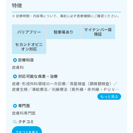
ッ
は
特徴
ク
こ
ナ
診療時間・内容等について、事前に必ず医療機関にご確認ください。
ち
ビ
ら
に
マイナンバー保
バリアフリー
駐車場あり
関
険証
広
す
広
告
セカンドオピニ
る
告
オン対応
代
お
出
理
問
稿
診療科目
店
い
の
皮膚科
合
の
お
わ
方
問
対応可能な疾患・治療
せ
い
は
皮膚･形成外科領域の一次診療／真菌検査（顕微鏡検査）／
は
合
こ
皮膚生検／凍結療法／光線療法（紫外線・赤外線・ＰＵＶ
こ
わ
ち
Ａ）／顔面外傷の治療／皮膚悪性腫瘍手術／良性腫瘍又は母
もっと見る
ち
せ
斑その他の切除・縫合手術／アトピー性皮膚炎の治療／漢方
ら
ら
は
専門医
薬の処方
こ
皮膚科専門医
こち
ち
広
らは
クチコミ
広
ら
告
マイ
告
出
ナビ
クチコミを見る