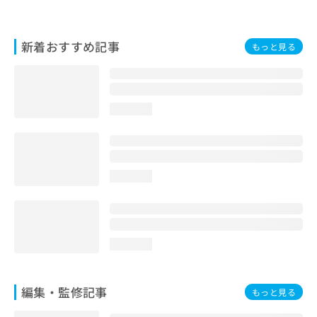
お
問
い
新着おすすめ記事
もっと見る
合
わ
せ
は
こ
loading...
ち
ら
loading...
loading...
編集・監修記事
もっと見る