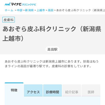
一
般
ホーム
中部
新潟県
上越市
高田
あおぞら皮ふ科クリニック（新潟県上
ユ
皮膚科
ー
ザ
あおぞら皮ふ科クリニック（新潟県
ー
上越市）
の
方
は
高田駅
こ
ち
あおぞら皮ふ科クリニックは新潟県上越市にあります。妙高はねう
ら
まラインの高田が最寄り駅です。皮膚科の診察をしています。
医
マ
療
イ
関
ナ
係
ビ
特徴
アクセス
診療時間
紹介記事
医師
者
ク
の
リ
方
ニ