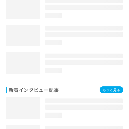
loading...
loading...
loading...
新着インタビュー記事
もっと見る
loading...