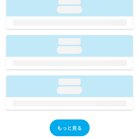
ご了
loading...
ら
み
承く
は
loading...
ださ
こ
無
い。
ち
料
ら
情
報
拡
loading...
掲
充
載
loading...
の
情
お
報
申
の
し
修
込
正
loading...
み
は
loading...
は
こ
こ
ち
ち
ら
ら
そ
の
もっと見る
他
の