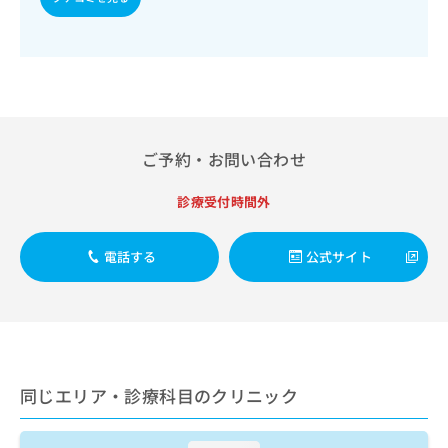
出
稿
クリ
資
稿
ニッ
の
料
クナ
の
お
の
ビサ
お
問
ご
イト
問
い
請
への
い
合
お問
求
合
合せ
わ
は
フォ
わ
せ
こ
ご予約・お問い合わせ
ーム
せ
は
ち
とな
は
こ
ら
りま
診療受付時間外
こ
ち
す。
ち
ら
クリ
無
ら
ニッ
電話する
公式サイト
料
クの
資
情
予
料
報
約・
の
症状
拡
のご
ご
充
相談
請
の
など
求
お
はで
同じエリア・診療科目のクリニック
は
申
きま
こ
せん
し
ので
ち
込