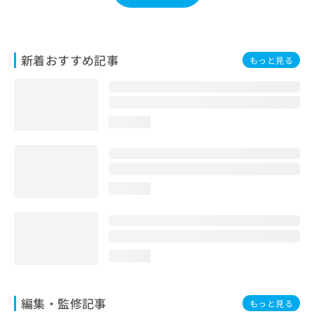
お
問
い
合
新着おすすめ記事
もっと見る
わ
せ
は
こ
ち
loading...
ら
loading...
loading...
編集・監修記事
もっと見る