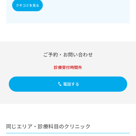
出
稿
クリ
資
クチコミを見る
稿
ニッ
の
料
クナ
の
お
の
ビサ
お
問
ご
イト
問
い
請
への
い
合
お問
求
合
合せ
わ
は
フォ
わ
せ
こ
ーム
せ
は
ち
ご予約・お問い合わせ
とな
は
こ
ら
りま
こ
ち
す。
診療受付時間外
ち
ら
クリ
無
ら
ニッ
料
クの
資
電話する
情
予
料
報
約・
の
症状
拡
のご
ご
充
相談
請
の
など
求
お
はで
は
申
きま
同じエリア・診療科目のクリニック
こ
せん
し
ので
ち
込