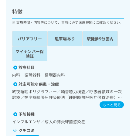
ッ
は
ク
こ
特徴
ナ
ち
ビ
診療時間・内容等について、事前に必ず医療機関にご確認ください。
ら
に
関
広
バリアフリー
駐車場あり
駅徒歩5分圏内
す
広
告
る
告
代
マイナンバー保
お
出
険証
理
問
稿
店
い
の
診療科目
合
の
お
内科 循環器科 循環器内科
わ
方
問
せ
い
は
対応可能な疾患・治療
は
合
こ
終夜睡眠ポリグラフィー／純音聴力検査／呼吸器領域の一次
こ
わ
ち
診療／在宅持続陽圧呼吸療法（睡眠時無呼吸症候群治療）／
ち
せ
在宅酸素療法／循環器系領域の一次診療／ホルター型心電図
ら
もっと見る
ら
は
検査／ペースメーカー管理／内分泌･代謝･栄養領域の一次診
こ
予防接種
療／内分泌機能検査／インスリン療法／糖尿病患者教育（食
こち
ち
広
事療法、運動療法、自己血糖測定）／糖尿病による合併症に
インフルエンザ／成人の肺炎球菌感染症
らは
広
ら
対する継続的な管理及び指導／血液・免疫系領域の一次診療
告
マイ
クチコミ
告
出
ナビ