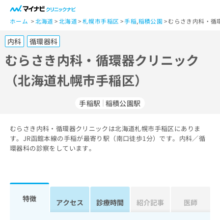
一
般
ホーム
北海道
北海道
札幌市手稲区
手稲
,
稲積公園
むらさき内科・循
ユ
内科
循環器科
ー
ザ
むらさき内科・循環器クリニック
ー
（北海道札幌市手稲区）
の
方
は
手稲駅
稲積公園駅
こ
ち
むらさき内科・循環器クリニックは北海道札幌市手稲区にありま
ら
す。JR函館本線の手稲が最寄り駅（南口徒歩1分）です。内科／循
環器科の診察をしています。
医
マ
療
イ
関
ナ
係
ビ
者
ク
特徴
アクセス
診療時間
紹介記事
医師
の
リ
方
ニ