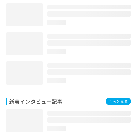
loading...
loading...
loading...
新着インタビュー記事
もっと見る
loading...