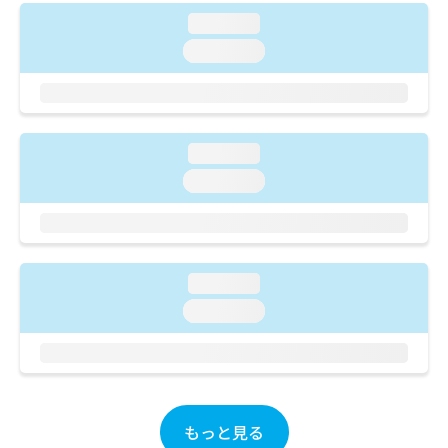
ご了
ら
み
承く
loading...
は
ださ
こ
loading...
無
い。
ち
料
ら
情
報
拡
掲
充
loading...
載
の
情
loading...
お
報
申
の
し
修
込
正
み
は
loading...
は
こ
loading...
こ
ち
ち
ら
ら
そ
の
他
もっと見る
の