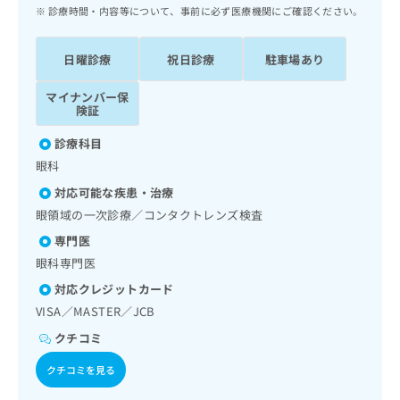
ッ
は
診療時間・内容等について、事前に必ず医療機関にご確認ください。
ク
こ
ナ
ち
日曜診療
祝日診療
駐車場あり
ビ
ら
に
マイナンバー保
関
広
険証
す
広
告
る
告
診療科目
代
お
出
眼科
理
問
稿
店
い
の
対応可能な疾患・治療
合
の
お
眼領域の一次診療／コンタクトレンズ検査
わ
方
問
専門医
せ
い
は
は
合
眼科専門医
こ
こ
わ
ち
対応クレジットカード
ち
せ
ら
VISA／MASTER／JCB
ら
は
こ
クチコミ
こち
ち
広
らは
広
ら
クチコミを見る
告
マイ
告
出
ナビ