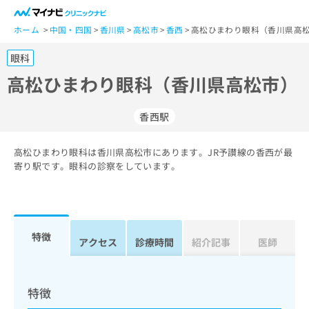
一
般
ホーム
中国・四国
香川県
高松市
香西
高松ひまわり眼科（香川県高松
ユ
眼科
ー
ザ
高松ひまわり眼科（香川県高松市）
ー
の
香西駅
方
は
こ
高松ひまわり眼科は香川県高松市にあります。JR予讃線の香西が最
寄り駅です。眼科の診察をしています。
ち
ら
医
マ
療
イ
特徴
アクセス
診療時間
紹介記事
医師
関
ナ
係
ビ
者
ク
の
リ
特徴
方
ニ