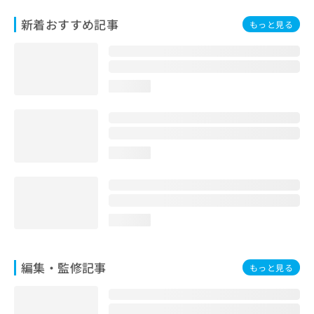
お
新着おすすめ記事
問
もっと見る
い
合
わ
せ
loading...
は
こ
ち
ら
loading...
loading...
編集・監修記事
もっと見る