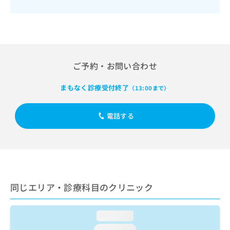
出
稿
クリ
資
稿
ニッ
の
料
クナ
の
お
の
ビサ
お
問
ご
イト
問
い
請
への
い
合
お問
求
合
ご予約・お問い合わせ
合せ
わ
は
フォ
わ
せ
こ
ーム
せ
は
まもなく診療受付終了
ち
（13:00まで）
とな
は
こ
ら
りま
こ
ち
す。
ち
電話する
ら
クリ
無
ら
ニッ
料
クの
資
情
予
料
報
約・
の
症状
拡
のご
ご
充
相談
請
の
同じエリア・診療科目のクリニック
など
求
お
はで
は
申
きま
こ
せん
し
loading...
ので
ち
込