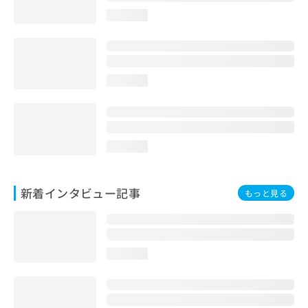
loading...
loading...
loading...
新着インタビュー記事
もっと見る
loading...