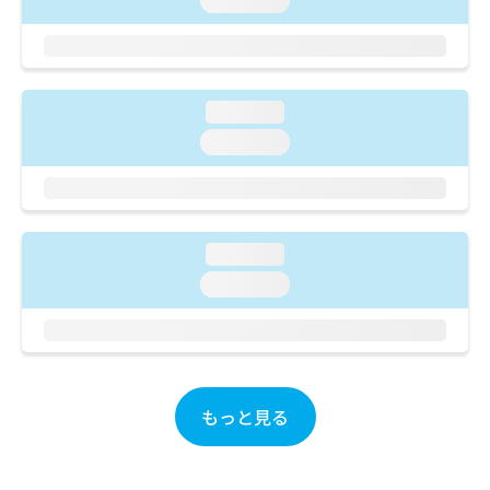
loading...
ご了
ら
み
承く
は
ださ
こ
無
い。
ち
料
ら
情
loading...
報
loading...
拡
掲
充
載
の
情
お
報
申
の
loading...
し
修
込
正
loading...
み
は
は
こ
こ
ち
ち
ら
ら
もっと見る
そ
の
他
の