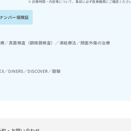
診療時間・内容等について、事前に必ず医療機関にご確認くださ
ナンバー保険証
診療／真菌検査（顕微鏡検査）／凍結療法／顔面外傷の治療
EX／DINERS／DISCOVER／銀聯
予約・お問い合わせ