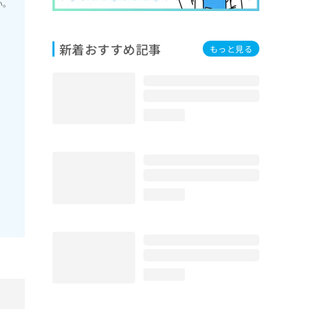
い。
新着おすすめ記事
もっと見る
loading...
loading...
loading...