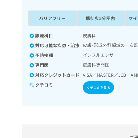
係
ク
者
リ
の
ニ
バリアフリー
駅徒歩5分圏内
マイ
ッ
方
ク
は
ナ
診療科目
皮膚科
こ
ビ
皮膚･形成外科領域の一次
対応可能な疾患・治療
ち
に
関
ら
インフルエンザ
予防接種
す
皮膚科専門医
専門医
る
お
対応クレジットカード
VISA／MASTER／JCB／AM
広
広
問
告
告
い
クチコミ
クチコミを見る
出
代
合
稿
わ
理
の
せ
店
お
は
の
問
こ
い
方
ち
合
ら
は
わ
ご
こ