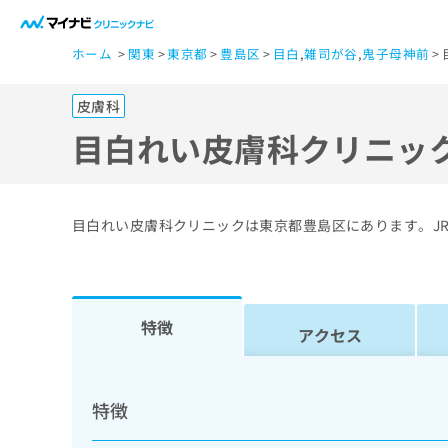
一
ホーム
関東
東京都
豊島区
目白
,
雑司が谷
,
鬼子母神前
般
ユ
皮膚科
ー
ザ
目白れい皮膚科クリニッ
ー
の
方
目白れい皮膚科クリニックは東京都豊島区にあります。J
は
こ
ち
ら
特徴
アクセス
医
マ
療
イ
特徴
ナ
関
ビ