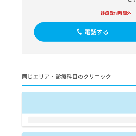
せ
こち
ち
らは
は
マイ
診療受付時間外
こ
ら
ナビ
ち
クリ
ら
ニッ
電話する
クナ
広
ビサ
広
資
イト
告
告
への
料
出
出
お問
の
稿
合せ
稿
ご
の
フォ
の
請
お
ーム
お
求
問
とな
同じエリア・診療科目のクリニック
問
りま
は
い
い
す。
こ
合
合
クリ
ち
わ
ニッ
わ
ら
せ
クの
せ
は
予
は
約・
こ
こ
無
症状
ち
ち
のご
料
ら
相談
ら
情
など
報
はで