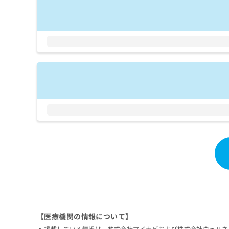
拡
資
きま
充
料
せん
の
ので
の
ご了
お
ご
承く
申
請
ださ
し
求
い。
込
は
み
こ
は
ち
こ
ら
ち
ら
無
料
掲
情
載
報
情
拡
報
充
の
の
修
お
正
申
【医療機関の情報について】
は
し
こ
込
掲載している情報は、株式会社マイナビおよび株式会社ウェルネ