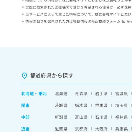
ち
み
実際に検索された医療機関で受診を希望される場合は、必ず医療
ら
は
当サービスによって生じた損害について、株式会社マイナビ及び
こ
情報の誤りを発見された方は
掲載情報の修正依頼フォーム
か
ち
そ
ら
の
他
の
お
問
い
合
都道府県から探す
わ
せ
は
こ
北海道
・
東北
北海道
青森県
岩手県
宮城県
ち
ら
関東
茨城県
栃木県
群馬県
埼玉県
中部
新潟県
富山県
石川県
福井県
近畿
滋賀県
京都府
大阪府
兵庫県