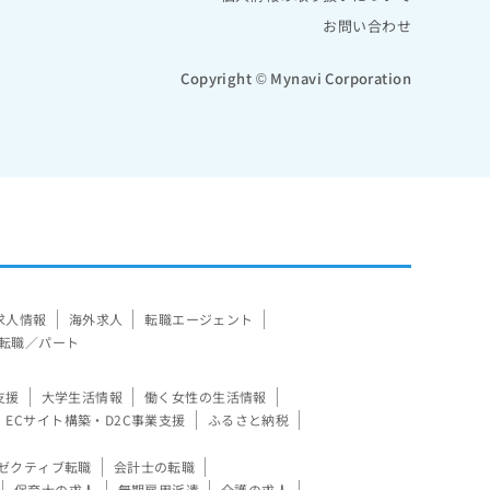
お問い合わせ
Copyright © Mynavi Corporation
求人情報
海外求人
転職エージェント
転職／パート
支援
大学生活情報
働く女性の生活情報
ECサイト構築・D2C事業支援
ふるさと納税
ゼクティブ転職
会計士の転職
保育士の求人
無期雇用派遣
介護の求人