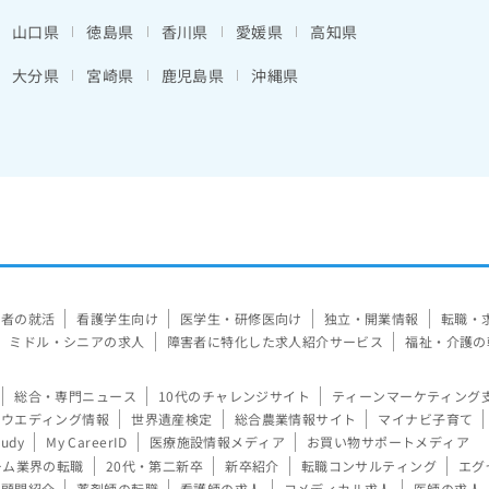
山口県
徳島県
香川県
愛媛県
高知県
大分県
宮崎県
鹿児島県
沖縄県
験者の就活
看護学生向け
医学生・研修医向け
独立・開業情報
転職・
ミドル・シニアの求人
障害者に特化した求人紹介サービス
福祉・介護の
総合・専門ニュース
10代のチャレンジサイト
ティーンマーケティング
ウエディング情報
世界遺産検定
総合農業情報サイト
マイナビ子育て
tudy
My CareerID
医療施設情報メディア
お買い物サポートメディア
ーム業界の転職
20代・第二新卒
新卒紹介
転職コンサルティング
エグ
顧問紹介
薬剤師の転職
看護師の求人
コメディカル求人
医師の求人