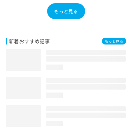
お
問
もっと見る
い
合
わ
せ
は
新着おすすめ記事
もっと見る
こ
ち
ら
loading...
loading...
loading...