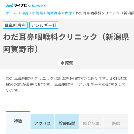
一
般
ホーム
中部
新潟県
阿賀野市
水原
わだ耳鼻咽喉科クリニック（新潟県
ユ
耳鼻咽喉科
アレルギー科
ー
ザ
わだ耳鼻咽喉科クリニック（新潟県
ー
阿賀野市）
の
方
は
水原駅
こ
ち
わだ耳鼻咽喉科クリニックは新潟県阿賀野市にあります。JR羽越本
ら
線の水原が最寄り駅です。耳鼻咽喉科／アレルギー科の診察をして
います。
医
マ
療
イ
関
ナ
係
ビ
者
ク
特徴
アクセス
診療時間
紹介記事
医師
の
リ
方
ニ