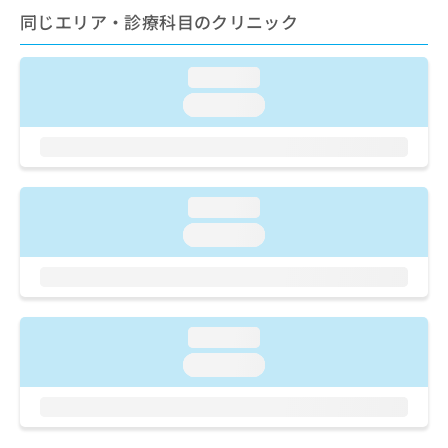
ご了
ら
み
同じエリア・診療科目のクリニック
承く
は
ださ
こ
無
い。
ち
料
loading...
ら
情
loading...
報
拡
掲
充
載
の
情
お
報
loading...
申
の
し
loading...
修
込
正
み
は
は
こ
こ
ち
ち
ら
loading...
ら
loading...
そ
の
他
の