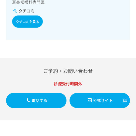
出
耳鼻咽喉科専門医
稿
クリ
資
稿
ニッ
の
料
クチコミ
クナ
の
お
の
ビサ
お
問
ご
クチコミを見る
イト
問
い
請
への
い
合
お問
求
合
合せ
わ
は
フォ
わ
せ
こ
ーム
せ
は
ち
とな
は
こ
ら
りま
こ
ち
す。
ち
ら
クリ
ご予約・お問い合わせ
無
ら
ニッ
料
クの
資
診療受付時間外
情
予
料
報
約・
の
症状
拡
電話する
公式サイト
のご
ご
充
相談
請
の
など
求
お
はで
は
申
きま
こ
せん
し
ので
ち
込