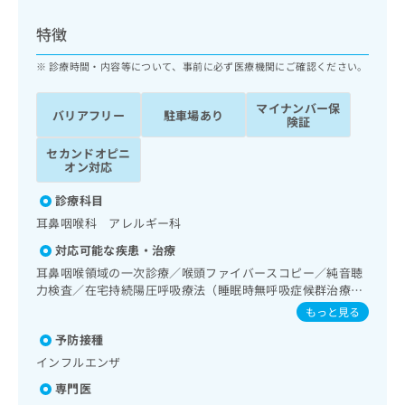
ッ
は
ク
こ
特徴
ナ
ち
ビ
診療時間・内容等について、事前に必ず医療機関にご確認ください。
ら
に
関
マイナンバー保
広
バリアフリー
駐車場あり
す
広
険証
告
る
告
代
セカンドオピニ
お
出
オン対応
理
問
稿
店
い
の
診療科目
合
の
お
耳鼻咽喉科 アレルギー科
わ
方
問
せ
い
は
対応可能な疾患・治療
は
合
こ
耳鼻咽喉領域の一次診療／喉頭ファイバースコピー／純音聴
こ
わ
ち
力検査／在宅持続陽圧呼吸療法（睡眠時無呼吸症候群治療）
ち
せ
／漢方薬の処方
ら
もっと見る
ら
は
こ
予防接種
こち
ち
広
インフルエンザ
らは
広
ら
告
マイ
専門医
告
出
ナビ