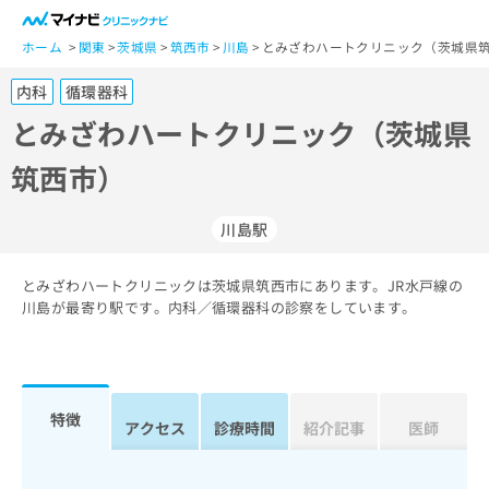
一
般
ホーム
関東
茨城県
筑西市
川島
とみざわハートクリニック（茨城県筑
ユ
内科
循環器科
ー
ザ
とみざわハートクリニック（茨城県
ー
筑西市）
の
方
は
川島駅
こ
ち
とみざわハートクリニックは茨城県筑西市にあります。JR水戸線の
ら
川島が最寄り駅です。内科／循環器科の診察をしています。
医
マ
療
イ
関
ナ
係
ビ
特徴
アクセス
診療時間
紹介記事
医師
者
ク
の
リ
方
ニ