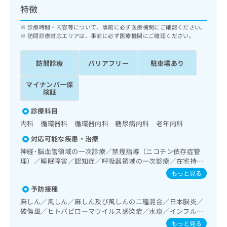
ッ
は
特徴
ク
こ
ナ
診療時間・内容等について、事前に必ず医療機関にご確認ください。
ち
ビ
訪問診療対応エリアは、事前に必ず医療機関にご確認ください。
ら
に
関
広
訪問診療
バリアフリー
駐車場あり
す
広
告
る
告
代
マイナンバー保
お
出
険証
理
問
稿
店
い
の
診療科目
合
の
お
内科 循環器科 循環器内科 糖尿病内科 老年内科
わ
方
問
せ
い
対応可能な疾患・治療
は
は
合
こ
神経･脳血管領域の一次診療／禁煙指導（ニコチン依存症管
こ
わ
理）／睡眠障害／認知症／呼吸器領域の一次診療／在宅持続
ち
ち
せ
陽圧呼吸療法（睡眠時無呼吸症候群治療）／在宅酸素療法／
ら
もっと見る
ら
は
消化器系領域の一次診療／肝･胆道・膵臓領域の一次診療／
予防接種
こ
循環器系領域の一次診療／ホルター型心電図検査／ペースメ
こち
ち
ーカー管理／腎･泌尿器系領域の一次診療／内分泌･代謝･栄
広
麻しん／風しん／麻しん及び風しんの二種混合／日本脳炎／
らは
養領域の一次診療／内分泌機能検査／インスリン療法／糖尿
広
ら
告
破傷風／ヒトパピローマウイルス感染症／水痘／インフルエ
マイ
病患者教育（食事療法、運動療法、自己血糖測定）／糖尿病
告
ンザ／成人の肺炎球菌感染症／おたふくかぜ
出
ナビ
もっと見る