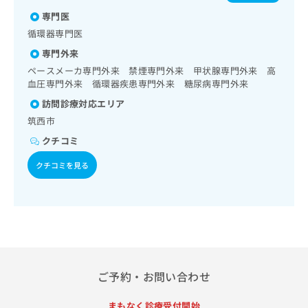
による合併症に対する継続的な管理及び指導／心大血管疾患
出
稿
クリ
資
リハビリテーション／小児領域の一次診療／遠隔画像診断／
専門医
稿
ニッ
の
料
CT撮影
クナ
の
お
循環器専門医
の
ビサ
お
問
ご
イト
専門外来
問
い
請
への
ペースメーカ専門外来 禁煙専門外来 甲状腺専門外来 高
い
合
お問
求
血圧専門外来 循環器疾患専門外来 糖尿病専門外来
合
合せ
わ
は
フォ
わ
せ
訪問診療対応エリア
こ
ーム
せ
は
ち
筑西市
とな
は
こ
ら
りま
クチコミ
こ
ち
す。
ち
ら
クリ
無
クチコミを見る
ら
ニッ
料
クの
資
情
予
料
報
約・
の
症状
拡
のご
ご
充
相談
請
の
など
求
お
はで
は
申
きま
ご予約・お問い合わせ
こ
せん
し
ので
ち
込
まもなく診療受付開始