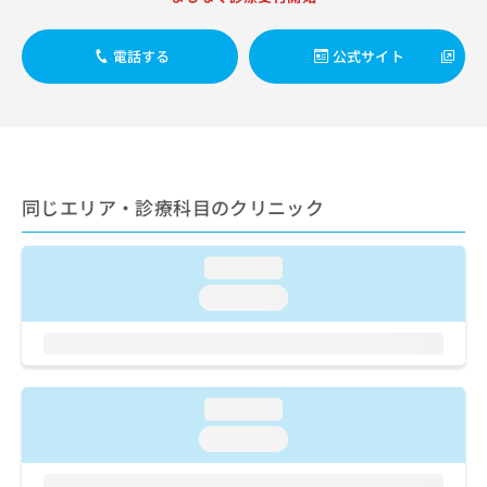
ご了
ら
み
承く
は
ださ
こ
電話する
公式サイト
無
い。
ち
料
ら
情
報
拡
掲
充
載
の
情
同じエリア・診療科目のクリニック
お
報
申
の
し
修
loading...
込
正
み
loading...
は
は
こ
こ
ち
ち
ら
ら
loading...
そ
の
loading...
他
の