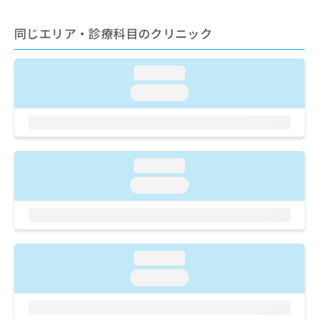
ご了
ら
み
承く
は
ださ
同じエリア・診療科目のクリニック
こ
無
い。
ち
料
ら
情
loading...
報
loading...
拡
掲
充
載
の
情
お
報
申
の
loading...
し
修
込
正
loading...
み
は
は
こ
こ
ち
ち
ら
ら
loading...
そ
loading...
の
他
の