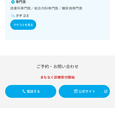
（食事療法、運動療法、自己血糖測定）／糖尿病による合併
出
専門医
稿
クリ
資
症に対する継続的な管理及び指導／血液・免疫系領域の一次
稿
ニッ
の
料
皮膚科専門医／総合内科専門医／糖尿病専門医
クナ
診療／漢方薬の処方
の
お
の
ビサ
クチコミ
お
問
ご
イト
問
い
請
への
クチコミを見る
い
合
お問
求
合
合せ
わ
は
フォ
わ
せ
こ
ーム
せ
は
ち
とな
は
こ
ら
りま
こ
ち
す。
ち
ら
クリ
無
ら
ニッ
ご予約・お問い合わせ
料
クの
資
情
予
料
報
約・
まもなく診療受付開始
の
症状
拡
のご
ご
充
相談
請
電話する
公式サイト
の
など
求
お
はで
は
申
きま
こ
せん
し
ので
ち
込