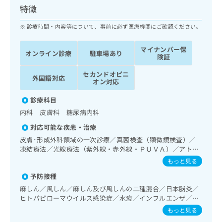
ッ
は
特徴
ク
こ
ナ
診療時間・内容等について、事前に必ず医療機関にご確認ください。
ち
ビ
ら
に
マイナンバー保
オンライン診療
駐車場あり
関
険証
広
す
広
告
セカンドオピニ
る
告
外国語対応
オン対応
代
お
出
理
問
稿
診療科目
店
い
の
内科 皮膚科 糖尿病内科
合
の
お
わ
方
問
対応可能な疾患・治療
せ
い
は
皮膚･形成外科領域の一次診療／真菌検査（顕微鏡検査）／
は
合
こ
凍結療法／光線療法（紫外線・赤外線・ＰＵＶＡ）／アトピ
こ
わ
ち
ー性皮膚炎の治療／神経･脳血管領域の一次診療／禁煙指導
もっと見る
ち
せ
（ニコチン依存症管理）／睡眠障害／呼吸器領域の一次診療
ら
ら
は
予防接種
／在宅持続陽圧呼吸療法（睡眠時無呼吸症候群治療）／在宅
こ
酸素療法／消化器系領域の一次診療／肝･胆道・膵臓領域の
麻しん／風しん／麻しん及び風しんの二種混合／日本脳炎／
こち
ち
一次診療／循環器系領域の一次診療／ホルター型心電図検査
広
ヒトパピローマウイルス感染症／水痘／インフルエンザ／成
らは
広
ら
／腎･泌尿器系領域の一次診療／内分泌･代謝･栄養領域の一
告
人の肺炎球菌感染症／おたふくかぜ／A型肝炎／B型肝炎／狂
マイ
もっと見る
告
次診療／内分泌機能検査／インスリン療法／糖尿病患者教育
出
犬病
ナビ