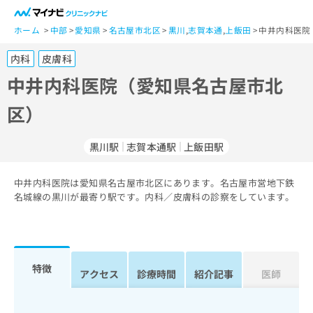
一
般
ホーム
中部
愛知県
名古屋市北区
黒川
,
志賀本通
,
上飯田
中井内科医院
ユ
内科
皮膚科
ー
ザ
中井内科医院（愛知県名古屋市北
ー
区）
の
方
は
黒川駅
志賀本通駅
上飯田駅
こ
ち
中井内科医院は愛知県名古屋市北区にあります。名古屋市営地下鉄
ら
名城線の黒川が最寄り駅です。内科／皮膚科の診察をしています。
医
マ
療
イ
関
ナ
係
ビ
特徴
アクセス
診療時間
紹介記事
医師
者
ク
の
リ
方
ニ