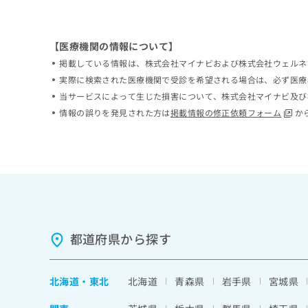
ち
み
ら
は
こ
【医療機関の情報について】
ち
そ
掲載している情報は、株式会社マイナビおよび株式会社ウェルネ
ら
の
実際に検索された医療機関で受診を希望される場合は、必ず医療
他
当サービスによって生じた損害について、株式会社マイナビ及び
の
情報の誤りを発見された方は
掲載情報の修正依頼フォーム
か
お
問
い
合
わ
せ
は
こ
ち
都道府県から探す
ら
北海道
・
東北
北海道
青森県
岩手県
宮城県