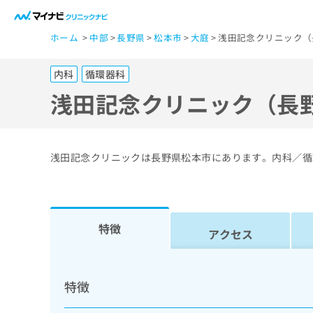
一
ホーム
中部
長野県
松本市
大庭
浅田記念クリニック（
般
ユ
内科
循環器科
ー
ザ
浅田記念クリニック（長
ー
の
方
浅田記念クリニックは長野県松本市にあります。内科／循
は
こ
ち
ら
特徴
アクセス
医
マ
療
イ
特徴
ナ
関
ビ