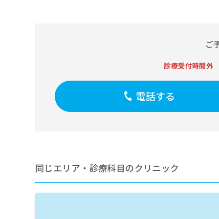
せ
こち
ち
らは
は
マイ
こ
ら
ナビ
ち
クリ
ら
ご
ニッ
クナ
広
ビサ
広
診療受付時間外
資
イト
告
告
への
料
出
出
お問
の
稿
合せ
電話する
稿
ご
の
フォ
の
請
お
ーム
お
求
問
とな
問
りま
は
い
い
す。
こ
合
合
クリ
ち
わ
ニッ
わ
ら
せ
クの
せ
同じエリア・診療科目のクリニック
は
予
は
約・
こ
こ
無
症状
ち
ち
のご
料
ら
相談
ら
情
など
報
はで