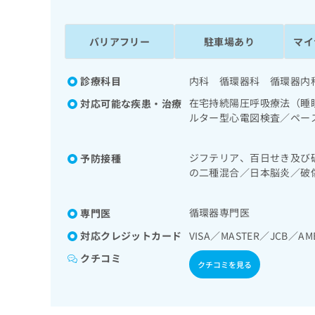
係
ク
者
リ
の
ニ
バリアフリー
駐車場あり
マイ
ッ
方
ク
は
ナ
診療科目
内科 循環器科 循環器内
こ
ビ
在宅持続陽圧呼吸療法（睡
対応可能な疾患・治療
ち
に
ルター型心電図検査／ペー
関
ら
法、自己血糖測定）／糖尿
す
る
ジフテリア、百日せき及び
予防接種
お
広
の二種混合／日本脳炎／破
広
問
ルス感染症／水痘／インフ
告
告
い
ルス感染症
出
代
合
循環器専門医
専門医
稿
わ
理
の
せ
対応クレジットカード
VISA／MASTER／JCB／AM
店
お
は
クチコミ
の
問
こ
クチコミを見る
い
方
ち
合
ら
は
わ
こ