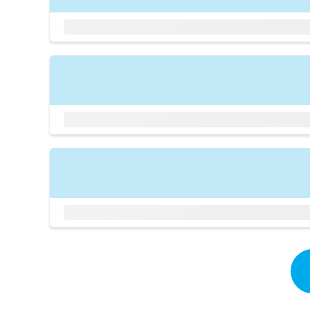
拡
資
きま
充
料
せん
の
ので
の
ご了
お
ご
承く
申
請
ださ
し
求
い。
込
は
み
こ
は
ち
こ
ら
ち
ら
無
料
掲
情
載
報
情
拡
報
充
の
の
修
お
正
申
は
し
こ
込