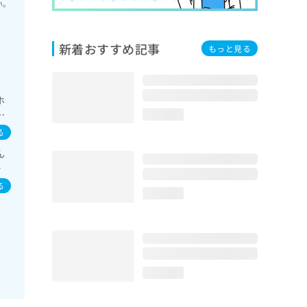
い。
新着おすすめ記事
もっと見る
ホ
療
loading...
る
ん
イ
イ
る
loading...
loading...