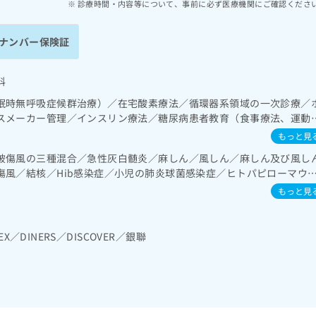
診療時間・内容等について、事前に必ず医療機関にご確認くださ
ナンバー保険証
科
眠時無呼吸症候群治療）／在宅酸素療法／循環器系領域の一次診療／
スメーカー管理／インスリン療法／糖尿病患者教育（食事療法、運動
病による合併症に対する継続的な管理及び指導／漢方薬の処方
もっと見
破傷風の三種混合／急性灰白髄炎／麻しん／風しん／麻しん及び風し
傷風／結核／Hib感染症／小児の肺炎球菌感染症／ヒトパピローマウ
ルエンザ／成人の肺炎球菌感染症／おたふくかぜ／B型肝炎／ロタウ
もっと見
EX／DINERS／DISCOVER／銀聯