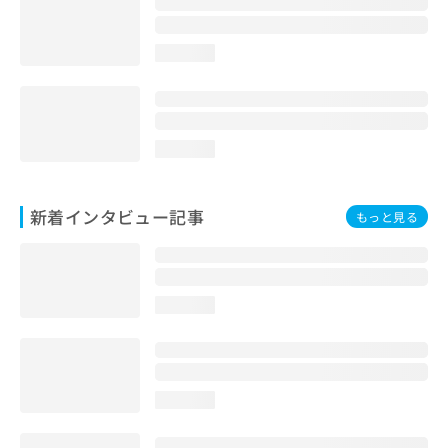
loading...
loading...
新着インタビュー記事
もっと見る
loading...
loading...