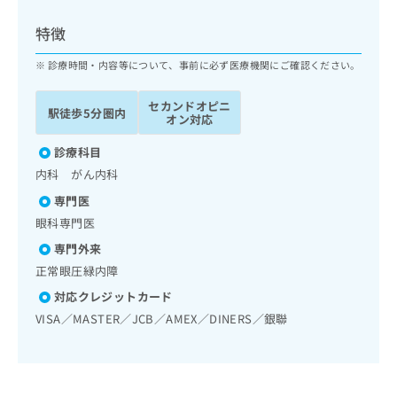
ッ
は
ク
こ
特徴
ナ
ち
ビ
診療時間・内容等について、事前に必ず医療機関にご確認ください。
ら
に
関
セカンドオピニ
広
駅徒歩5分圏内
す
広
オン対応
告
る
告
代
お
診療科目
出
理
問
稿
内科 がん内科
店
い
の
専門医
合
の
お
わ
眼科専門医
方
問
せ
い
は
専門外来
は
合
こ
正常眼圧緑内障
こ
わ
ち
ち
せ
対応クレジットカード
ら
ら
は
VISA／MASTER／JCB／AMEX／DINERS／銀聯
こ
こち
ち
広
らは
広
ら
告
マイ
告
出
ナビ