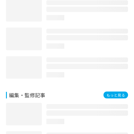
お
問
い
loading...
合
わ
せ
は
こ
loading...
ち
ら
loading...
編集・監修記事
もっと見る
loading...