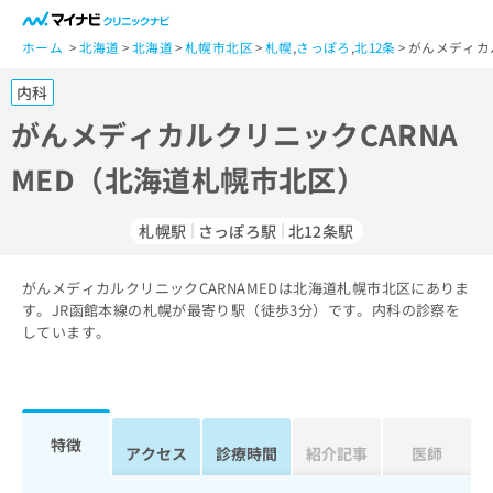
一
般
ホーム
北海道
北海道
札幌市北区
札幌
,
さっぽろ
,
北12条
がんメディカ
ユ
内科
ー
ザ
がんメディカルクリニックCARNA
ー
MED（北海道札幌市北区）
の
方
は
札幌駅
さっぽろ駅
北12条駅
こ
ち
がんメディカルクリニックCARNAMEDは北海道札幌市北区にありま
ら
す。JR函館本線の札幌が最寄り駅（徒歩3分）です。内科の診察を
しています。
医
マ
療
イ
関
ナ
係
ビ
者
ク
特徴
アクセス
診療時間
紹介記事
医師
の
リ
方
ニ