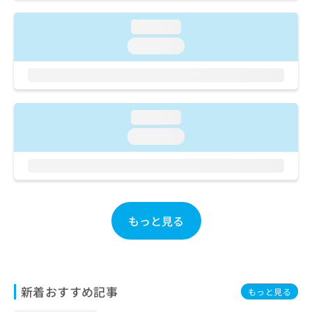
ご了
ら
み
承く
は
ださ
loading...
こ
無
い。
loading...
ち
料
ら
情
報
拡
掲
充
載
loading...
の
情
お
報
loading...
申
の
し
修
込
正
み
は
は
こ
こ
もっと見る
ち
ち
ら
ら
そ
の
新着おすすめ記事
もっと見る
他
の