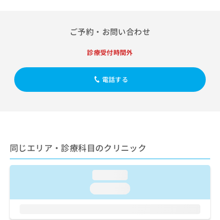
出
稿
クリ
資
稿
ニッ
の
料
クナ
の
お
の
ビサ
ご予約・お問い合わせ
お
問
ご
イト
問
い
請
への
い
診療受付時間外
合
お問
求
合
合せ
わ
は
フォ
わ
せ
こ
ーム
電話する
せ
は
ち
とな
は
こ
ら
りま
こ
ち
す。
ち
ら
クリ
無
ら
ニッ
料
クの
資
情
予
料
同じエリア・診療科目のクリニック
報
約・
の
症状
拡
のご
ご
充
相談
請
loading...
の
など
求
お
はで
loading...
は
申
きま
こ
せん
し
ので
ち
込