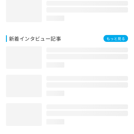
loading...
新着インタビュー記事
もっと見る
loading...
loading...
loading...