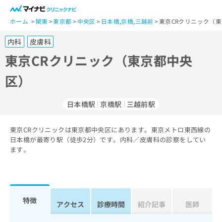
一
般
ホーム
関東
東京都
中央区
日本橋
,
京橋
,
三越前
東京CRクリニック（東
ユ
内科
皮膚科
ー
ザ
東京CRクリニック（東京都中央
ー
区）
の
方
は
日本橋駅
京橋駅
三越前駅
こ
ち
東京CRクリニックは東京都中央区にあります。東京メトロ東西線の
ら
日本橋が最寄り駅（徒歩2分）です。内科／皮膚科の診察をしてい
ます。
医
マ
療
イ
関
ナ
係
ビ
者
ク
特徴
アクセス
診療時間
紹介記事
医師
の
リ
方
ニ