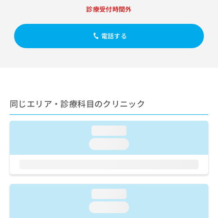
出
稿
クリ
資
診療受付時間外
稿
ニッ
の
料
クナ
の
お
の
ビサ
お
問
ご
電話する
イト
問
い
請
への
い
合
お問
求
合
合せ
わ
は
フォ
わ
せ
こ
ーム
せ
は
ち
とな
は
こ
ら
りま
こ
ち
同じエリア・診療科目のクリニック
す。
ち
ら
クリ
無
ら
ニッ
料
クの
loading...
資
情
予
料
loading...
報
約・
の
症状
拡
のご
ご
充
相談
請
の
など
求
お
はで
は
申
loading...
きま
こ
せん
し
loading...
ので
ち
込