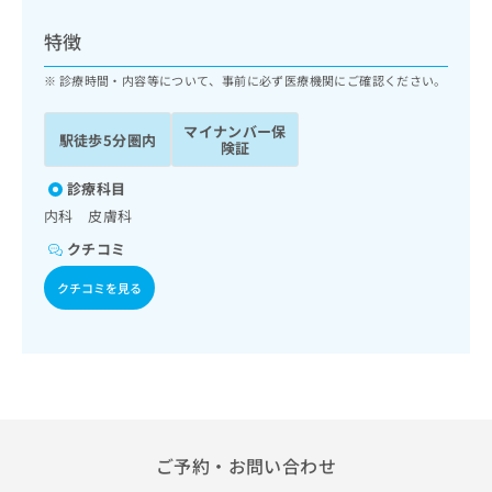
ッ
は
ク
こ
特徴
ナ
ち
ビ
診療時間・内容等について、事前に必ず医療機関にご確認ください。
ら
に
関
マイナンバー保
広
駅徒歩5分圏内
す
広
険証
告
る
告
代
お
診療科目
出
理
問
稿
内科 皮膚科
店
い
の
クチコミ
合
の
お
わ
方
問
クチコミを見る
せ
い
は
は
合
こ
こ
わ
ち
ち
せ
ら
ら
は
こ
こち
ち
広
らは
広
ら
告
ご予約・お問い合わせ
マイ
告
出
ナビ