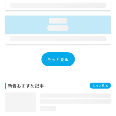
ご了
ら
み
承く
は
ださ
こ
無
い。
ち
料
loading...
ら
情
loading...
報
拡
掲
充
載
の
情
お
報
申
の
もっと見る
し
修
込
正
み
は
は
こ
こ
ち
新着おすすめ記事
もっと見る
ち
ら
ら
そ
の
loading...
他
の