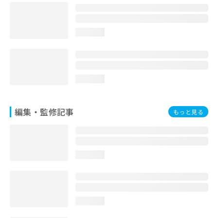
お
問
い
loading...
合
わ
せ
は
こ
loading...
ち
ら
編集・監修記事
もっと見る
loading...
loading...