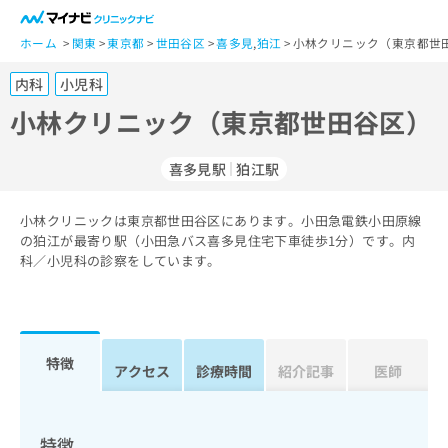
一
般
ホーム
関東
東京都
世田谷区
喜多見
,
狛江
小林クリニック（東京都世田
ユ
内科
小児科
ー
ザ
小林クリニック（東京都世田谷区）
ー
の
喜多見駅
狛江駅
方
は
こ
小林クリニックは東京都世田谷区にあります。小田急電鉄小田原線
の狛江が最寄り駅（小田急バス喜多見住宅下車徒歩1分）です。内
ち
科／小児科の診察をしています。
ら
医
マ
療
イ
関
ナ
特徴
アクセス
診療時間
紹介記事
医師
係
ビ
者
ク
の
リ
方
ニ
特徴