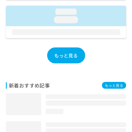
ご了
ら
み
承く
は
ださ
loading...
こ
無
い。
loading...
ち
料
ら
情
報
拡
掲
充
載
の
情
もっと見る
お
報
申
の
し
修
込
正
み
は
新着おすすめ記事
もっと見る
は
こ
こ
ち
ち
ら
ら
loading...
そ
の
他
の