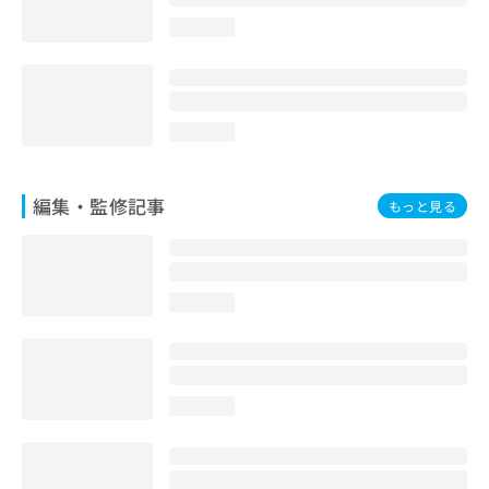
お
loading...
問
い
合
わ
せ
loading...
は
こ
ち
編集・監修記事
もっと見る
ら
loading...
loading...