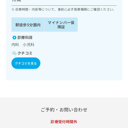
ッ
は
ク
診療時間・内容等について、事前に必ず医療機関にご確認ください。
こ
ナ
ち
ビ
ら
マイナンバー保
駅徒歩5分圏内
に
険証
関
広
す
診療科目
広
告
る
告
内科 小児科
代
お
出
クチコミ
理
問
稿
店
い
の
クチコミを見る
合
の
お
わ
方
問
せ
い
は
は
合
こ
こ
わ
ち
ち
せ
ら
ら
は
こ
ご予約・お問い合わせ
こち
ち
広
らは
広
ら
告
マイ
診療受付時間外
告
出
ナビ