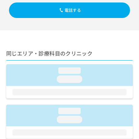
出
稿
クリ
資
稿
ニッ
の
料
電話する
クナ
の
お
の
ビサ
お
問
ご
イト
問
い
請
への
い
合
お問
求
合
合せ
わ
は
フォ
わ
せ
こ
ーム
せ
同じエリア・診療科目のクリニック
は
ち
とな
は
こ
ら
りま
こ
ち
す。
ち
loading...
ら
クリ
無
ら
ニッ
loading...
料
クの
資
情
予
料
報
約・
の
症状
拡
のご
ご
充
相談
請
loading...
の
など
求
お
はで
loading...
は
申
きま
こ
せん
し
ので
ち
込