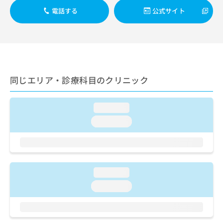
ご了
ら
み
承く
電話する
公式サイト
は
ださ
こ
無
い。
ち
料
ら
情
報
拡
掲
充
載
同じエリア・診療科目のクリニック
の
情
お
報
申
の
loading...
し
修
loading...
込
正
み
は
は
こ
こ
ち
ち
ら
loading...
ら
loading...
そ
の
他
の