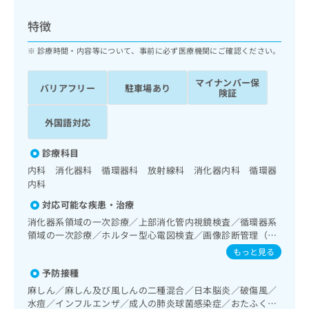
ッ
は
ク
こ
特徴
ナ
ち
ビ
診療時間・内容等について、事前に必ず医療機関にご確認ください。
ら
に
関
マイナンバー保
広
バリアフリー
駐車場あり
す
広
険証
告
る
告
代
お
出
外国語対応
理
問
稿
店
い
の
診療科目
合
の
お
内科 消化器科 循環器科 放射線科 消化器内科 循環器
わ
方
問
内科
せ
い
は
は
合
対応可能な疾患・治療
こ
こ
わ
ち
消化器系領域の一次診療／上部消化管内視鏡検査／循環器系
ち
せ
領域の一次診療／ホルター型心電図検査／画像診断管理（専
ら
ら
は
ら画像診断を担当する医師による読影）／漢方薬の処方
もっと見る
こ
こち
ち
予防接種
広
らは
広
ら
告
麻しん／麻しん及び風しんの二種混合／日本脳炎／破傷風／
マイ
告
出
ナビ
水痘／インフルエンザ／成人の肺炎球菌感染症／おたふくか