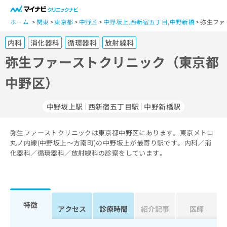
一
般
ホーム
関東
東京都
中野区
中野坂上
,
西新宿五丁目
,
中野新橋
弥生ファ
ユ
内科
消化器科
循環器科
放射線科
ー
ザ
弥生ファーストクリニック（東京都
ー
中野区）
の
方
は
中野坂上駅
西新宿五丁目駅
中野新橋駅
こ
ち
弥生ファーストクリニックは東京都中野区にあります。東京メトロ
ら
丸ノ内線(中野坂上～方南町)の中野坂上が最寄り駅です。内科／消
化器科／循環器科／放射線科の診察をしています。
医
マ
療
イ
関
ナ
係
ビ
者
ク
特徴
アクセス
診療時間
紹介記事
医師
の
リ
方
ニ