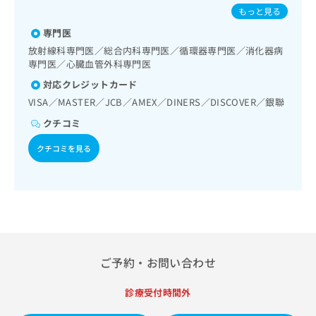
出
稿
クリ
ぜ／A型肝炎／B型肝炎／狂犬病
資
もっと見る
稿
ニッ
の
料
クナ
の
専門医
お
の
ビサ
お
問
ご
放射線科専門医／総合内科専門医／循環器専門医／消化器病
イト
問
い
専門医／心臓血管外科専門医
請
への
い
合
お問
求
対応クレジットカード
合
合せ
わ
は
フォ
VISA／MASTER／JCB／AMEX／DINERS／DISCOVER／銀聯
わ
せ
こ
ーム
せ
は
ち
クチコミ
とな
は
こ
ら
りま
こ
ち
クチコミを見る
す。
ち
ら
クリ
無
ら
ニッ
料
クの
資
情
予
料
報
約・
の
症状
拡
のご
ご
充
相談
請
の
など
ご予約・お問い合わせ
求
お
はで
は
申
きま
こ
診療受付時間外
せん
し
ので
ち
込