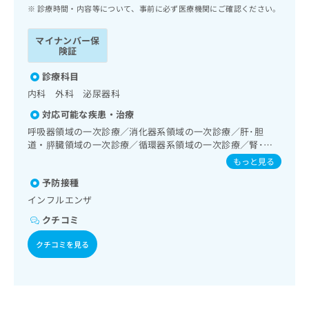
ッ
は
診療時間・内容等について、事前に必ず医療機関にご確認ください。
ク
こ
ナ
ち
マイナンバー保
ビ
険証
ら
に
関
診療科目
広
す
広
内科 外科 泌尿器科
告
る
告
代
対応可能な疾患・治療
お
出
理
問
呼吸器領域の一次診療／消化器系領域の一次診療／肝･胆
稿
店
道・膵臓領域の一次診療／循環器系領域の一次診療／腎･泌
い
の
尿器系領域の一次診療／漢方薬の処方
合
の
お
もっと見る
わ
方
問
予防接種
せ
い
は
インフルエンザ
は
合
こ
こ
わ
クチコミ
ち
ち
せ
ら
ら
は
クチコミを見る
こ
こち
ち
広
らは
広
ら
告
マイ
告
出
ナビ