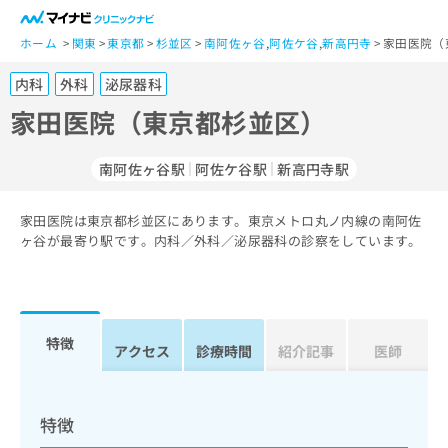
一
般
ホーム
関東
東京都
杉並区
南阿佐ヶ谷
,
阿佐ケ谷
,
新高円寺
家田医院（
ユ
内科
外科
泌尿器科
ー
ザ
家田医院（東京都杉並区）
ー
の
南阿佐ヶ谷駅
阿佐ケ谷駅
新高円寺駅
方
は
こ
家田医院は東京都杉並区にあります。東京メトロ丸ノ内線の南阿佐
ヶ谷が最寄り駅です。内科／外科／泌尿器科の診察をしています。
ち
ら
医
マ
療
イ
特徴
アクセス
診療時間
紹介記事
医師
関
ナ
係
ビ
者
ク
の
リ
特徴
方
ニ