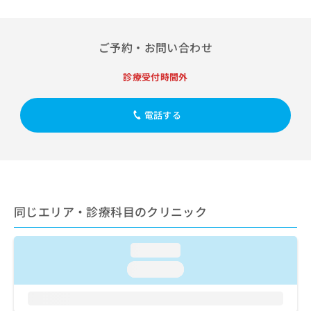
出
稿
クリ
資
稿
ニッ
の
料
クナ
の
お
の
ビサ
お
ご予約・お問い合わせ
問
ご
イト
問
い
請
への
い
合
お問
診療受付時間外
求
合
合せ
わ
は
フォ
わ
せ
こ
ーム
せ
電話する
は
ち
とな
は
こ
ら
りま
こ
ち
す。
ち
ら
クリ
無
ら
ニッ
料
クの
資
情
予
料
報
約・
同じエリア・診療科目のクリニック
の
症状
拡
のご
ご
充
相談
請
の
loading...
など
求
お
はで
loading...
は
申
きま
こ
せん
し
ので
ち
込