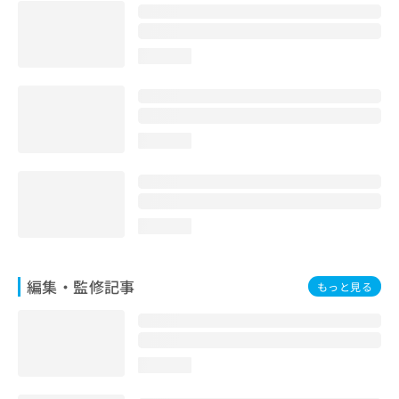
お
問
い
loading...
合
わ
せ
は
こ
loading...
ち
ら
loading...
編集・監修記事
もっと見る
loading...