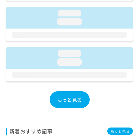
ご了
ら
み
承く
は
ださ
loading...
こ
無
い。
ち
loading...
料
ら
情
報
拡
掲
充
載
loading...
の
情
お
報
loading...
申
の
し
修
込
正
み
は
は
こ
こ
ち
もっと見る
ち
ら
ら
そ
の
新着おすすめ記事
他
もっと見る
の