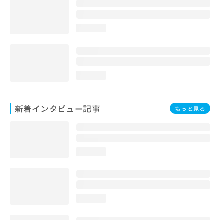
loading...
loading...
新着インタビュー記事
もっと見る
loading...
loading...