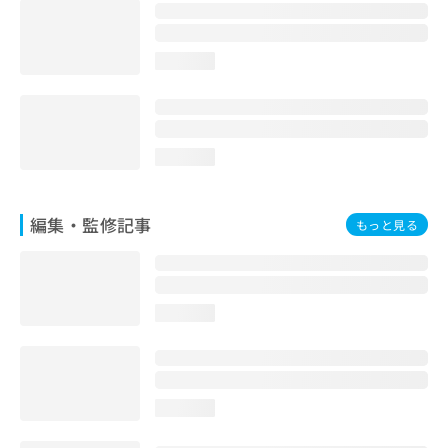
お
問
い
loading...
合
わ
せ
は
こ
loading...
ち
ら
編集・監修記事
もっと見る
loading...
loading...