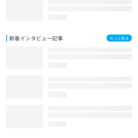
loading...
新着インタビュー記事
もっと見る
loading...
loading...
loading...