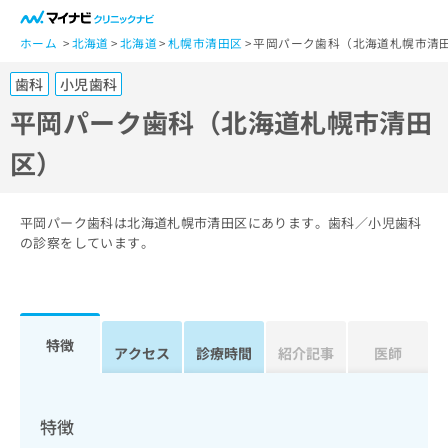
一
般
ホーム
北海道
北海道
札幌市清田区
平岡パーク歯科（北海道札幌市清
ユ
歯科
小児歯科
ー
ザ
平岡パーク歯科（北海道札幌市清田
ー
区）
の
方
は
こ
平岡パーク歯科は北海道札幌市清田区にあります。歯科／小児歯科
ち
の診察をしています。
ら
医
マ
療
イ
特徴
関
アクセス
診療時間
紹介記事
医師
ナ
係
ビ
者
ク
の
リ
特徴
方
ニ