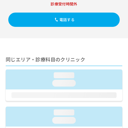
出
稿
クリ
資
診療受付時間外
稿
ニッ
の
料
クナ
の
お
の
ビサ
お
問
電話する
ご
イト
問
い
請
への
い
合
お問
求
合
合せ
わ
は
フォ
わ
せ
こ
ーム
せ
は
ち
とな
は
こ
ら
りま
同じエリア・診療科目のクリニック
こ
ち
す。
ち
ら
クリ
無
ら
ニッ
料
loading...
クの
資
情
予
loading...
料
報
約・
の
症状
拡
のご
ご
充
相談
請
の
など
求
お
はで
loading...
は
申
きま
こ
せん
し
loading...
ので
ち
込