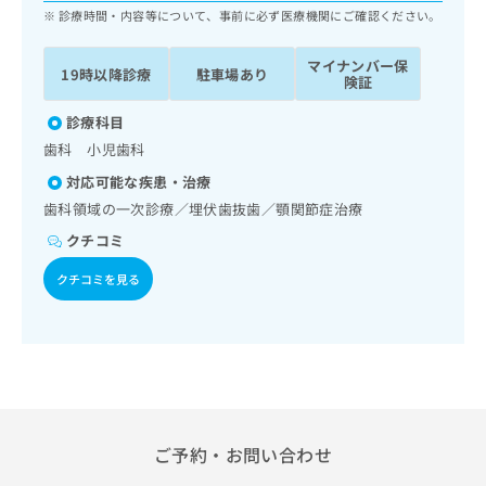
ッ
は
診療時間・内容等について、事前に必ず医療機関にご確認ください。
ク
こ
ナ
ち
マイナンバー保
19時以降診療
駐車場あり
ビ
険証
ら
に
関
診療科目
広
す
広
歯科 小児歯科
告
る
告
代
対応可能な疾患・治療
お
出
理
問
歯科領域の一次診療／埋伏歯抜歯／顎関節症治療
稿
店
い
の
クチコミ
合
の
お
わ
方
問
クチコミを見る
せ
い
は
は
合
こ
こ
わ
ち
ち
せ
ら
ら
は
こ
こち
ち
広
らは
広
ら
告
ご予約・お問い合わせ
マイ
告
出
ナビ