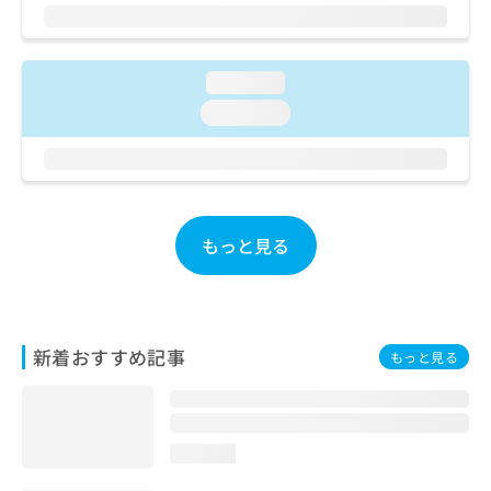
ご了
ら
み
承く
は
ださ
こ
無
い。
ち
料
loading...
ら
情
loading...
報
拡
掲
充
載
の
情
お
報
申
の
もっと見る
し
修
込
正
み
は
は
こ
こ
ち
新着おすすめ記事
もっと見る
ち
ら
ら
そ
の
loading...
他
の