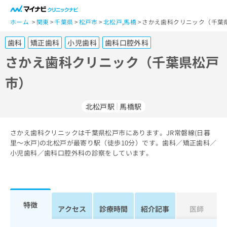
一
般
ホーム
関東
千葉県
松戸市
北松戸
,
馬橋
さかえ歯科クリニック（千葉
ユ
歯科
矯正歯科
小児歯科
歯科口腔外科
ー
ザ
さかえ歯科クリニック（千葉県松戸
ー
市）
の
方
は
北松戸駅
馬橋駅
こ
ち
さかえ歯科クリニックは千葉県松戸市にあります。JR常磐線(日暮
ら
里～水戸)の北松戸が最寄り駅（徒歩10分）です。歯科／矯正歯科／
小児歯科／歯科口腔外科の診察をしています。
医
マ
療
イ
関
ナ
係
ビ
者
ク
特徴
アクセス
診療時間
紹介記事
医師
の
リ
方
ニ