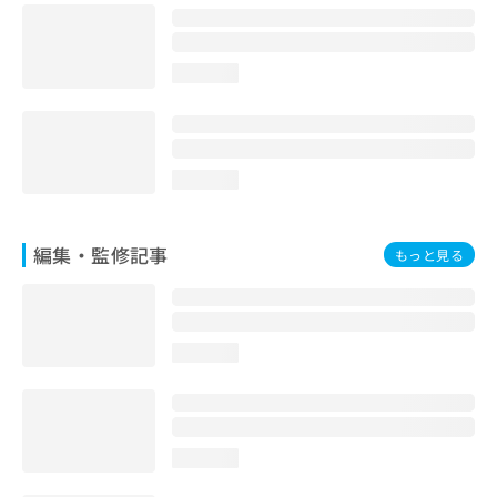
お
問
い
loading...
合
わ
せ
は
こ
loading...
ち
ら
編集・監修記事
もっと見る
loading...
loading...