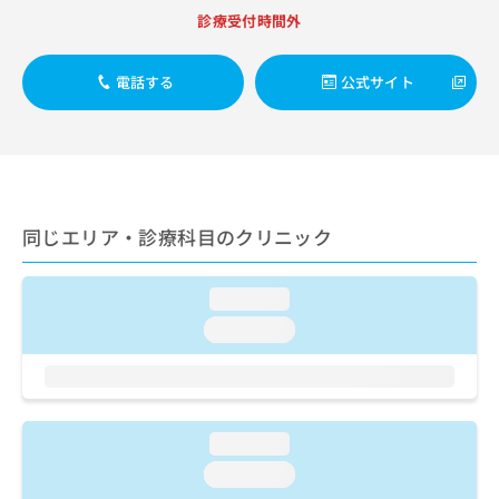
出
稿
クリ
資
診療受付時間外
稿
ニッ
の
料
クナ
の
お
の
ビサ
お
問
ご
電話する
公式サイト
イト
問
い
請
への
い
合
お問
求
合
合せ
わ
は
フォ
わ
せ
こ
ーム
せ
は
ち
とな
は
こ
ら
りま
こ
ち
同じエリア・診療科目のクリニック
す。
ち
ら
クリ
無
ら
ニッ
料
クの
loading...
資
情
予
料
loading...
報
約・
の
症状
拡
のご
ご
充
相談
請
の
など
求
お
はで
は
申
loading...
きま
こ
せん
し
loading...
ので
ち
込