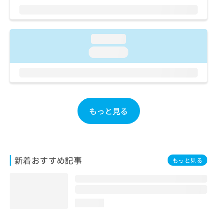
ご了
ら
み
承く
は
ださ
こ
無
い。
ち
料
loading...
ら
情
loading...
報
拡
掲
充
載
の
情
お
報
申
の
もっと見る
し
修
込
正
み
は
は
こ
こ
ち
新着おすすめ記事
もっと見る
ち
ら
ら
そ
の
loading...
他
の