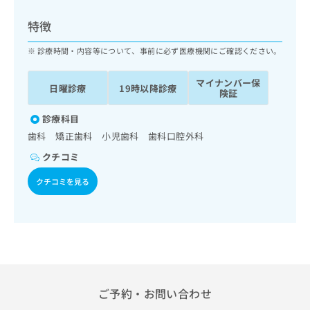
ッ
は
ク
こ
特徴
ナ
ち
ビ
診療時間・内容等について、事前に必ず医療機関にご確認ください。
ら
に
関
マイナンバー保
広
日曜診療
19時以降診療
す
広
険証
告
る
告
代
お
診療科目
出
理
問
稿
歯科 矯正歯科 小児歯科 歯科口腔外科
店
い
の
クチコミ
合
の
お
わ
方
問
クチコミを見る
せ
い
は
は
合
こ
こ
わ
ち
ち
せ
ら
ら
は
こ
こち
ち
広
らは
広
ら
告
ご予約・お問い合わせ
マイ
告
出
ナビ