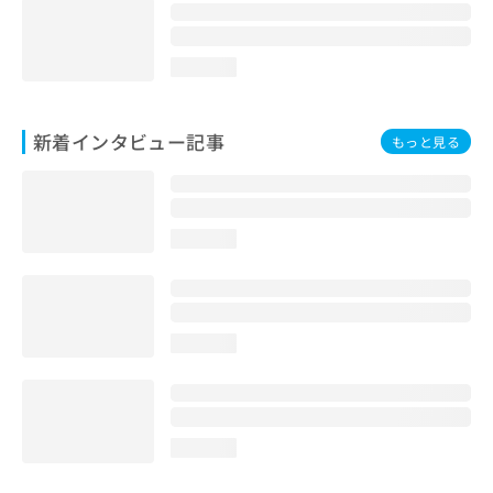
loading...
新着インタビュー記事
もっと見る
loading...
loading...
loading...