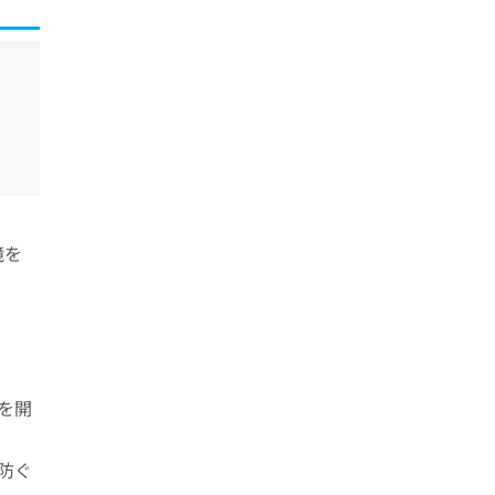
境を
を開
防ぐ