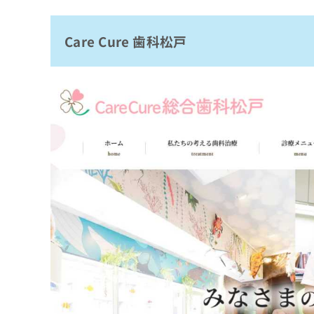
拡
資
きま
松戸駅前歯科
充
料
せん
の
ので
の
Care Cure 歯科松戸
松戸しいの木歯科医院
ご了
お
ご
承く
松飛台歯科医院
申
請
ださ
し
求
しんまつど駅ノ歯科
い。
込
は
ウィズ歯科クリニック新松戸
み
こ
は
ち
かまいし歯科クリニック
こ
ら
松戸デンタルクリニック
ち
ら
まとめ：松戸市で評判の歯医者 おすすめ10
無
料
掲
情
載
報
情
拡
報
充
の
の
修
お
正
申
は
し
こ
込