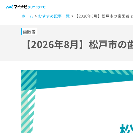
一
ホーム
おすすめ記事一覧
【2026年8月】松戸市の歯医者 
般
ユ
歯医者
ー
ザ
【2026年8月】松戸市の
ー
の
方
は
こ
ち
ら
医
マ
療
イ
ナ
関
ビ