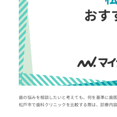
係
ク
者
リ
の
ニ
ッ
方
ク
は
ナ
こ
ビ
ち
に
関
ら
す
る
お
広
広
問
告
告
い
出
代
合
稿
わ
理
の
せ
店
お
は
歯の悩みを相談したいと考えても、何を基準に歯
の
問
こ
い
方
ち
松戸市で歯科クリニックを比較する際は、診療内
合
ら
は
わ
こ