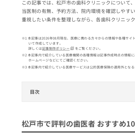
せ
こち
この記事では、松戸市の歯科クリニックについて
ち
らは
は
当医制の有無、予約方法、院内環境を確認しやす
マイ
こ
ら
ナビ
重視したい条件を整理しながら、各歯科クリニッ
ち
クリ
ら
ニッ
クナ
広
ビサ
本記事は2026年08月現在、医療に携わる方々からの情報や各種サ
広
資
イト
告
いて作成しています。
告
への
料
詳しくは
記事制作ポリシー
をご覧ください。
出
出
お問
の
稿
本記事内で紹介している医療機関の各種情報は記事作成時点の情報に
合せ
稿
ご
ホームページなどにてご確認ください。
の
フォ
の
請
お
本記事内で紹介している医療サービスは公的医療保険の適用外となる
ーム
お
求
問
とな
問
りま
は
い
い
す。
こ
合
合
クリ
ち
目次
わ
ニッ
わ
ら
せ
クの
せ
は
予
松戸市で評判の歯医者 おすすめ10選
は
約・
こ
こ
無
症状
ち
Care Cure 歯科松戸
ち
のご
料
松戸市で評判の歯医者 おすすめ1
ら
相談
平岡歯科医院
ら
情
など
報
たけだ歯科クリニック
はで