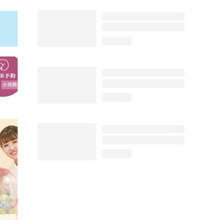
loading...
loading...
loading...