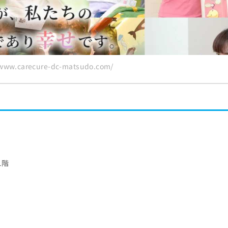
ww.carecure-dc-matsudo.com/
1階