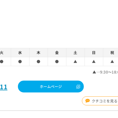
火
水
木
金
土
日
祝
●
●
●
●
▲
▲
▲
▲…9:30〜18:
211
ホームページ
クチコミを見る