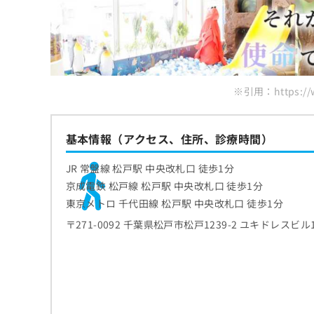
ち
み
ら
は
こ
ち
そ
ら
の
※引用：https://w
他
の
お
問
基本情報（アクセス、住所、診療時間）
い
合
JR 常盤線 松戸駅 中央改札口 徒歩1分
わ
京成電鉄 松戸線 松戸駅 中央改札口 徒歩1分
せ
東京メトロ 千代田線 松戸駅 中央改札口 徒歩1分
は
こ
〒271-0092 千葉県松戸市松戸1239-2 ユキドレスビル
ち
ら